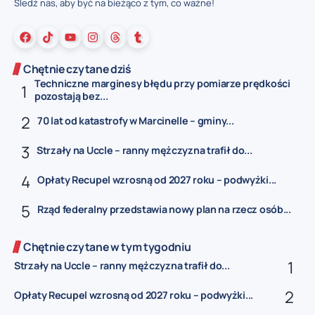
Śledź nas, aby być na bieżąco z tym, co ważne!
Chętnie czytane dziś
Techniczne marginesy błędu przy pomiarze prędkości
pozostają bez...
70 lat od katastrofy w Marcinelle – gminy...
Strzały na Uccle – ranny mężczyzna trafił do...
Opłaty Recupel wzrosną od 2027 roku – podwyżki...
Rząd federalny przedstawia nowy plan na rzecz osób...
Chętnie czytane w tym tygodniu
Strzały na Uccle – ranny mężczyzna trafił do...
Opłaty Recupel wzrosną od 2027 roku – podwyżki...