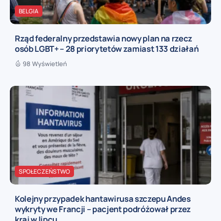
BELGIA
Rząd federalny przedstawia nowy plan na rzecz
osób LGBT+ – 28 priorytetów zamiast 133 działań
98 Wyświetleń
SPOŁECZEŃSTWO
Kolejny przypadek hantawirusa szczepu Andes
wykryty we Francji – pacjent podróżował przez
kraj w lipcu