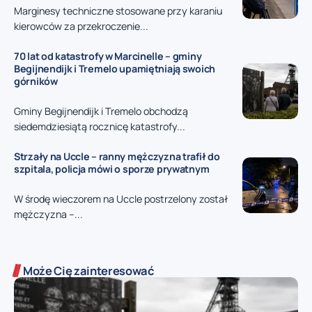
Marginesy techniczne stosowane przy karaniu
kierowców za przekroczenie...
70 lat od katastrofy w Marcinelle – gminy
Begijnendijk i Tremelo upamiętniają swoich
górników
Gminy Begijnendijk i Tremelo obchodzą
siedemdziesiątą rocznicę katastrofy...
Strzały na Uccle – ranny mężczyzna trafił do
szpitala, policja mówi o sporze prywatnym
W środę wieczorem na Uccle postrzelony został
mężczyzna –...
Może Cię zainteresować