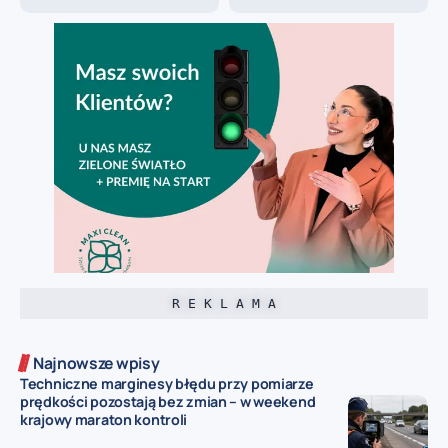
R E K L A M A
Najnowsze wpisy
Techniczne marginesy błędu przy pomiarze
prędkości pozostają bez zmian – w weekend
krajowy maraton kontroli