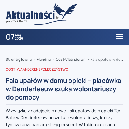
07
Aug
2026
Strona główna
Flandria
Oost-Vlaanderen
Fala upałów w domu opieki – placówka w Denderleeuw szuka wolontariuszy do pomocy
/
/
/
OOST-VLAANDEREN
SPOŁECZEŃSTWO
Fala upałów w domu opieki – placówka
w Denderleeuw szuka wolontariuszy
do pomocy
W związku z nadejściem nowej fali upałów dom opieki Ter
Bake w Denderleeuw poszukuje wolontariuszy, którzy
tymczasowo wesprą stały personel. W takich okresach