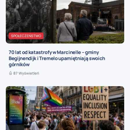
SPOŁECZEŃSTWO
70 lat od katastrofy w Marcinelle – gminy
Begijnendijk i Tremelo upamiętniają swoich
górników
87 Wyświetleń