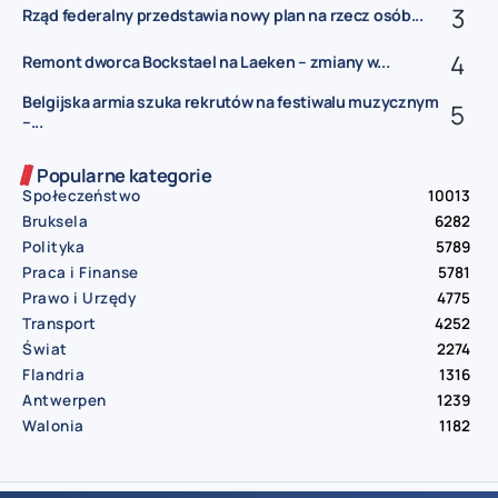
Rząd federalny przedstawia nowy plan na rzecz osób...
Remont dworca Bockstael na Laeken – zmiany w...
Belgijska armia szuka rekrutów na festiwalu muzycznym
–...
Popularne kategorie
Społeczeństwo
10013
Bruksela
6282
Polityka
5789
Praca i Finanse
5781
Prawo i Urzędy
4775
Transport
4252
Świat
2274
Flandria
1316
Antwerpen
1239
Walonia
1182