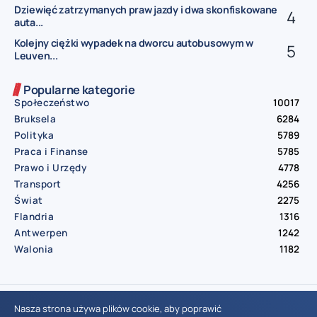
Dziewięć zatrzymanych praw jazdy i dwa skonfiskowane
auta...
Kolejny ciężki wypadek na dworcu autobusowym w
Leuven...
Popularne kategorie
Społeczeństwo
10017
Bruksela
6284
Polityka
5789
Praca i Finanse
5785
Prawo i Urzędy
4778
Transport
4256
Świat
2275
Flandria
1316
Antwerpen
1242
Walonia
1182
© Aktualnosci.be – All Right Reserved 2016-2026
Nasza strona używa plików cookie, aby poprawić