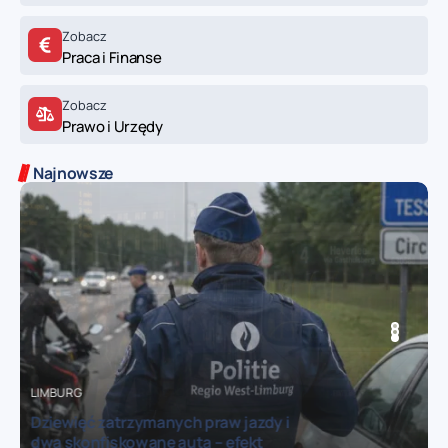
Zobacz
Praca i Finanse
Zobacz
Prawo i Urzędy
Najnowsze
BRUKSELA
TRANSPORT
LIMBURG
Kolejny ciężki wypadek na dworcu
autobusowym w Leuven – „ta