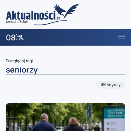
08
Aug
2026
Przeglądaj tagi
seniorzy
159 Artykuły