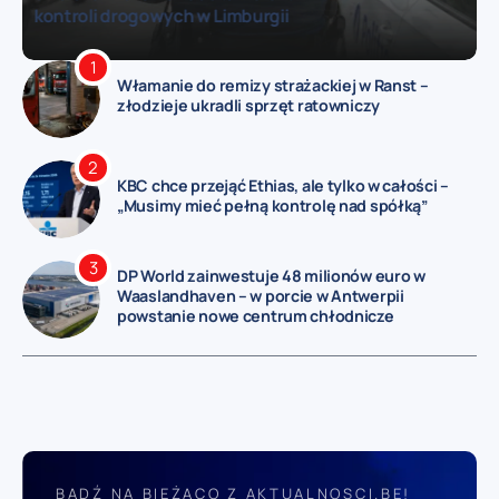
sytuacja dotyka nas wszystkich”
Włamanie do remizy strażackiej w Ranst –
złodzieje ukradli sprzęt ratowniczy
KBC chce przejąć Ethias, ale tylko w całości –
„Musimy mieć pełną kontrolę nad spółką”
DP World zainwestuje 48 milionów euro w
Waaslandhaven – w porcie w Antwerpii
powstanie nowe centrum chłodnicze
BĄDŹ NA BIEŻĄCO Z AKTUALNOSCI.BE!