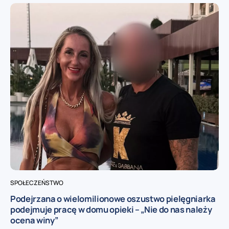
SPOŁECZEŃSTWO
Podejrzana o wielomilionowe oszustwo pielęgniarka
podejmuje pracę w domu opieki – „Nie do nas należy
ocena winy”