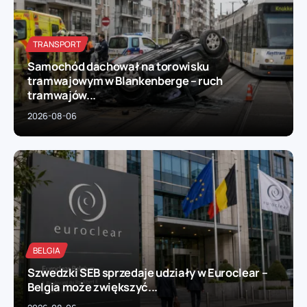
TRANSPORT
Samochód dachował na torowisku
tramwajowym w Blankenberge – ruch
tramwajów...
2026-08-06
BELGIA
Szwedzki SEB sprzedaje udziały w Euroclear –
Belgia może zwiększyć...