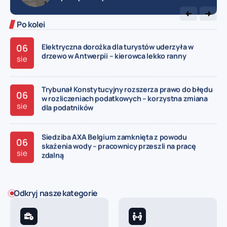
06
festiwal Theater op de Markt z 43 spektaklami
sie
Po kolei
06
Elektryczna dorożka dla turystów uderzyła w
drzewo w Antwerpii – kierowca lekko ranny
sie
Trybunał Konstytucyjny rozszerza prawo do błędu
06
w rozliczeniach podatkowych – korzystna zmiana
sie
dla podatników
Siedziba AXA Belgium zamknięta z powodu
06
skażenia wody – pracownicy przeszli na pracę
sie
zdalną
06
Piosenka z TikToka odmieniła los pizzerii na Saint-
Odkryj nasze kategorie
Gilles – klienci przyjeżdżają z Paryża i Marsylii
sie