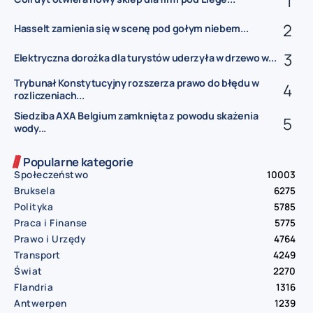
Hasselt zamienia się w scenę pod gołym niebem...
Elektryczna dorożka dla turystów uderzyła w drzewo w...
Trybunał Konstytucyjny rozszerza prawo do błędu w
rozliczeniach...
Siedziba AXA Belgium zamknięta z powodu skażenia
wody...
Popularne kategorie
Społeczeństwo
10003
Bruksela
6275
Polityka
5785
Praca i Finanse
5775
Prawo i Urzędy
4764
Transport
4249
Świat
2270
Flandria
1316
Antwerpen
1239