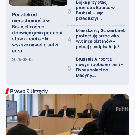
Bójka przy stacji
premetra Bourse w
Brukseli – sąd
Podatek od
przedłużył...
nieruchomości w
Brukseli rośnie –
Mieszkańcy Schaerbeek
dziewięć gmin podnosi
protestują przeciwko
stawki, rachunki
wycince platanów –
wyższe nawet o setki
petycję podpisało już...
euro
Brussels Airport z
2026-08-06
nowymi połączeniami –
Flynas poleci do
Medyny,...
Prawo & Urzędy