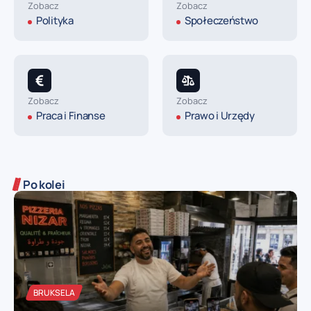
Zobacz
Zobacz
06
Fałszywe mandaty za parkowanie w Mol – wystawia
Polityka
Społeczeństwo
je „agent Frikandel”
sie
06
Hasselt zamienia się w scenę pod gołym niebem –
festiwal Theater op de Markt z 43 spektaklami
sie
Zobacz
Zobacz
Praca i Finanse
Prawo i Urzędy
06
Elektryczna dorożka dla turystów uderzyła w
drzewo w Antwerpii – kierowca lekko ranny
sie
Po kolei
Trybunał Konstytucyjny rozszerza prawo do błędu
06
w rozliczeniach podatkowych – korzystna zmiana
sie
dla podatników
BRUKSELA