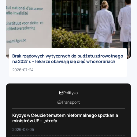
Brak rządowych wytycznych do budżetu zdrowotnego
na 2027 r. – lekarze obawiają się cięć w honorariach
2026-07-24
Polityka
Transport
Kryzys w Ceucie tematem nieformalnego spotkania
ministrów UE – „strefa...
2026-08-05