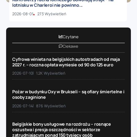
lotnisku w Charleroi nie powinno...
2026-08-01
273 Wyświetleń
Czytane
Ciekawe
Cyfrowa winieta na belgijskich autostradach od maja
2027 r. – roczna opłata wyniesie od 90 do 125 euro
2026-07-10
1.2K Wyświetleń
Pożar w budynku Oxy w Brukseli – są ofiary śmiertelne i
osoby zaginione
2026-07-14
876 Wyświetleń
Belgijskie bony usługowe na rozdrożu – rosnące
oszustwa i presja oszczędności w sektorze
zatrudniającym ponad 150 tysięcy osób