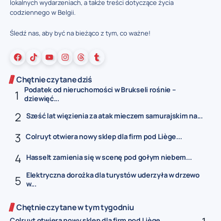
lokalnych wydarzeniach, a także treści dotyczące życia
codziennego w Belgii.
Śledź nas, aby być na bieżąco z tym, co ważne!
Chętnie czytane dziś
Podatek od nieruchomości w Brukseli rośnie –
dziewięć...
Sześć lat więzienia za atak mieczem samurajskim na...
Colruyt otwiera nowy sklep dla firm pod Liège...
Hasselt zamienia się w scenę pod gołym niebem...
Elektryczna dorożka dla turystów uderzyła w drzewo
w...
Chętnie czytane w tym tygodniu
Colruyt otwiera nowy sklep dla firm pod Liège...