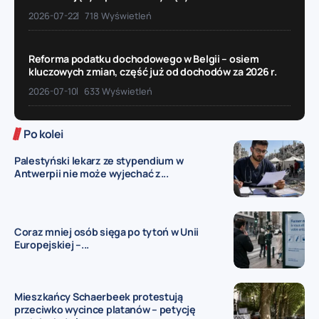
2026-07-22
718 Wyświetleń
Reforma podatku dochodowego w Belgii – osiem
kluczowych zmian, część już od dochodów za 2026 r.
2026-07-10
633 Wyświetleń
Po kolei
Palestyński lekarz ze stypendium w
Antwerpii nie może wyjechać z...
Coraz mniej osób sięga po tytoń w Unii
Europejskiej –...
Mieszkańcy Schaerbeek protestują
przeciwko wycince platanów – petycję