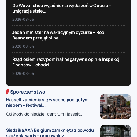
De Wever chce wyjaśnienia wydarzeń w Ceucie –
„migracja staje...
2026-08-05
Jeden minister na wakacyjnym dyżurze – Rob
Beenders przejął pilne...
2026-08-04
Rząd osiem razy pominął negatywne opinie Inspekcji
Finansów – chodzi...
2026-08-04
Społeczeństwo
Hasselt zamienia się w scenę pod gołym
niebem – festiwal...
Od środy do niedzieli centrum Hasselt...
Siedziba AXA Belgium zamknięta z powodu
skażenia wody – pracownicy...