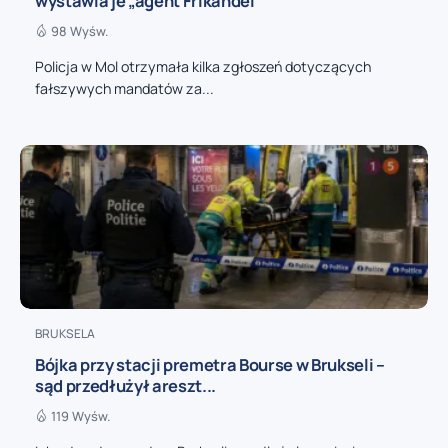
wystawia je „agent Frikandel”
98 Wyśw.
Policja w Mol otrzymała kilka zgłoszeń dotyczących
fałszywych mandatów za...
BRUKSELA
Bójka przy stacji premetra Bourse w Brukseli –
sąd przedłużył areszt...
119 Wyśw.