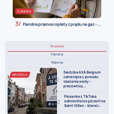
FLANDRIA
L
czna
Flandria przenosi opłaty z prądu na gaz –...
Bruksela
Flandria
Walonia
Siedziba AXA Belgium
BRUKSELA
zamknięta z powodu
skażenia wody –
pracownicy...
Piosenka z TikToka
odmieniła los pizzerii na
Saint-Gilles – klienci...