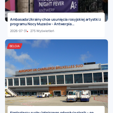
Ambasada Ukrainy chce usunięcia rosyjskiej artystki z
programu Nocy Muzeów – Antwerpia...
2026-07-31
275 Wyświetleń
BELGIA
Kontrolerzy ruchu lotniczego odwołują strajk – na