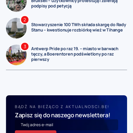
Brukseli – użytkownicy protestują i zbierają
podpisy pod petycją
Stowarzyszenie 100 TWh składa skargę do Rady
Stanu – kwestionuje rozbiórkę wież w Tihange
Antwerp Pride po raz 19. – miasto w barwach
tęczy, a Boerentoren podświetlony po raz
pierwszy
BĄDŹ NA BIEŻĄCO Z AKTUALNOSCI.BE!
Zapisz się do naszego newslettera!