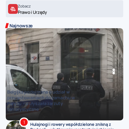
Zobacz
Prawo i Urzędy
Najnowsze
BELGIA
LIÈGE
BELGIA
Federalny minister mobilności chce
debaty o zasadach dla młodych
kierowców mocnych aut – Vias studzi
entuzjazm
Hulajnogi i rowery współdzielone znikną z