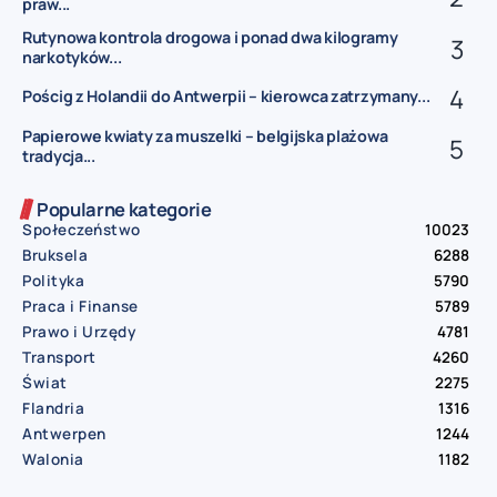
praw...
Rutynowa kontrola drogowa i ponad dwa kilogramy
narkotyków...
Pościg z Holandii do Antwerpii – kierowca zatrzymany...
Papierowe kwiaty za muszelki – belgijska plażowa
tradycja...
Popularne kategorie
Społeczeństwo
10023
Bruksela
6288
Polityka
5790
Praca i Finanse
5789
Prawo i Urzędy
4781
Transport
4260
Świat
2275
Flandria
1316
Antwerpen
1244
Walonia
1182