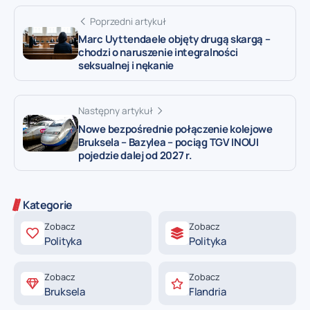
Poprzedni artykuł
Marc Uyttendaele objęty drugą skargą –
chodzi o naruszenie integralności
seksualnej i nękanie
Następny artykuł
Nowe bezpośrednie połączenie kolejowe
Bruksela – Bazylea – pociąg TGV INOUI
pojedzie dalej od 2027 r.
Kategorie
Zobacz
Zobacz
Polityka
Polityka
Zobacz
Zobacz
Bruksela
Flandria