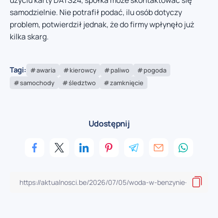
użyciu karty DATS24, spółka może skontaktować się
samodzielnie. Nie potrafił podać, ilu osób dotyczy
problem, potwierdził jednak, że do firmy wpłynęło już
kilka skarg.
Tagi:
awaria
kierowcy
paliwo
pogoda
samochody
śledztwo
zamknięcie
Udostępnij