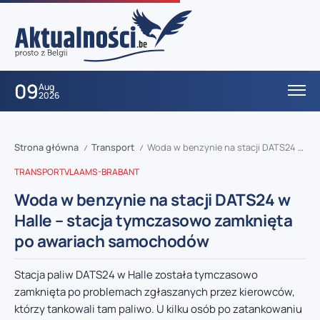
09
Aug
2026
Strona główna
Transport
Woda w benzynie na stacji DATS24 w Halle – stacja tymczasowo zamknięta po awariach samochodów
/
/
TRANSPORT
VLAAMS-BRABANT
Woda w benzynie na stacji DATS24 w
Halle – stacja tymczasowo zamknięta
po awariach samochodów
Stacja paliw DATS24 w Halle została tymczasowo
zamknięta po problemach zgłaszanych przez kierowców,
którzy tankowali tam paliwo. U kilku osób po zatankowaniu