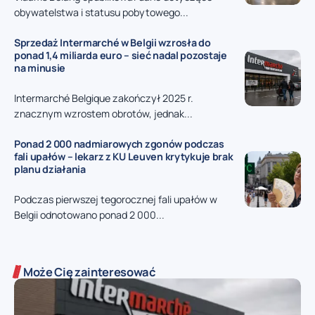
obywatelstwa i statusu pobytowego...
Sprzedaż Intermarché w Belgii wzrosła do
ponad 1,4 miliarda euro – sieć nadal pozostaje
na minusie
Intermarché Belgique zakończył 2025 r.
znacznym wzrostem obrotów, jednak...
Ponad 2 000 nadmiarowych zgonów podczas
fali upałów – lekarz z KU Leuven krytykuje brak
planu działania
Podczas pierwszej tegorocznej fali upałów w
Belgii odnotowano ponad 2 000...
Może Cię zainteresować