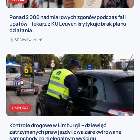
Ponad 2 000 nadmiarowych zgonów podczas fali
upałów – lekarz z KU Leuven krytykuje brak planu
działania
60 Wyświetleń
LIMBURG
Kontrole drogowe w Limburgii – dziewięć
zatrzymanych praw jazdy i dwa zarekwirowane
samochody po nielegalnym wyścigu