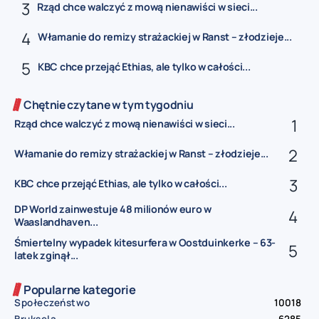
Rząd chce walczyć z mową nienawiści w sieci...
Włamanie do remizy strażackiej w Ranst – złodzieje...
KBC chce przejąć Ethias, ale tylko w całości...
Chętnie czytane w tym tygodniu
Rząd chce walczyć z mową nienawiści w sieci...
Włamanie do remizy strażackiej w Ranst – złodzieje...
KBC chce przejąć Ethias, ale tylko w całości...
DP World zainwestuje 48 milionów euro w
Waaslandhaven...
Śmiertelny wypadek kitesurfera w Oostduinkerke – 63-
latek zginął...
Popularne kategorie
Społeczeństwo
10018
Bruksela
6285