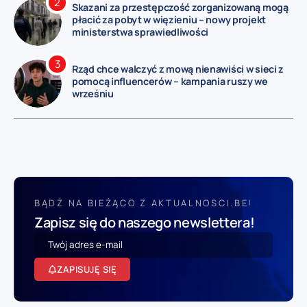
Skazani za przestępczość zorganizowaną mogą
płacić za pobyt w więzieniu – nowy projekt
ministerstwa sprawiedliwości
Rząd chce walczyć z mową nienawiści w sieci z
pomocą influencerów – kampania ruszy we
wrześniu
BĄDŹ NA BIEŻĄCO Z AKTUALNOSCI.BE!
Zapisz się do naszego newslettera!
ZAPISUJĘ SIĘ