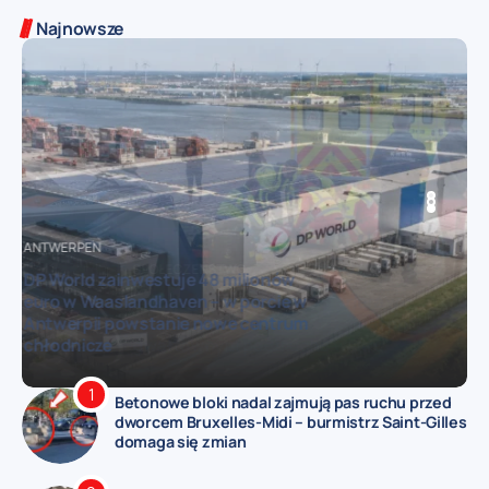
Najnowsze
EN
ANTWERPEN
SPOŁECZEŃSTWO
BRUKSELA
Śmiertelny wypadek kitesurfera w
Oostduinkerke – 63-latek zginął po
gwałtownym podmuchu wiatru
Betonowe bloki nadal zajmują pas ruchu przed
dworcem Bruxelles-Midi – burmistrz Saint-Gilles
domaga się zmian