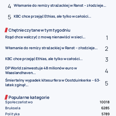
Włamanie do remizy strażackiej w Ranst – złodzieje...
KBC chce przejąć Ethias, ale tylko w całości...
Chętnie czytane w tym tygodniu
Rząd chce walczyć z mową nienawiści w sieci...
Włamanie do remizy strażackiej w Ranst – złodzieje...
KBC chce przejąć Ethias, ale tylko w całości...
DP World zainwestuje 48 milionów euro w
Waaslandhaven...
Śmiertelny wypadek kitesurfera w Oostduinkerke – 63-
latek zginął...
Popularne kategorie
Społeczeństwo
10018
Bruksela
6285
Polityka
5789