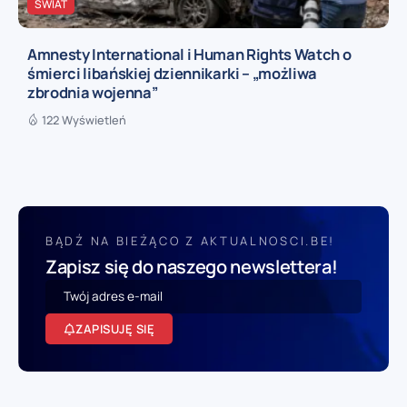
ŚWIAT
Amnesty International i Human Rights Watch o
śmierci libańskiej dziennikarki – „możliwa
zbrodnia wojenna”
122 Wyświetleń
BĄDŹ NA BIEŻĄCO Z AKTUALNOSCI.BE!
Zapisz się do naszego newslettera!
ZAPISUJĘ SIĘ