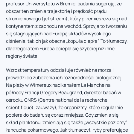
profesor Uniwersytetu w Bremie, badania sugerują, że
obszar ten zmienia trajektorię i prędkość prądu
strumieniowego (jet stream), który przemieszcza się nad
kontynentem z zachodu na wschód. Sprzyja to tworzeniu
się stagnujących nad Europą układów wysokiego
ciśnienia, takich jak obecna „kopuła ciepła”. To tłumaczy,
dlaczego latem Europa ociepla się szybciej niż inne
regiony świata.
Wzrost temperatury oddziałuje również na morza i
prowadzi do zubożenia ich różnorodności biologicznej.
Na plaży w Wimereux nad kanałem La Manche na
północy Francji Grégory Beaugrand, dyrektor badań w
ośrodku CNRS (Centre national de la recherche
scientifique), zauważył, że organizmy, które regularnie
pobiera do badań, są coraz mniejsze. Gdy zmienia się
skład planktonu, zmieniają się także „wszystkie poziomy”
łańcucha pokarmowego. Jak tłumaczył, ryby preferujące