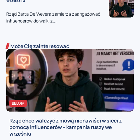
wrześniu
Rząd Barta De Wevera zamierza zaangażować
influencerów do walki z...
Może Cię zainteresować
BELGIA
Rząd chce walczyć z mową nienawiści w sieci z
pomocą influencerów – kampania ruszy we
wrześniu