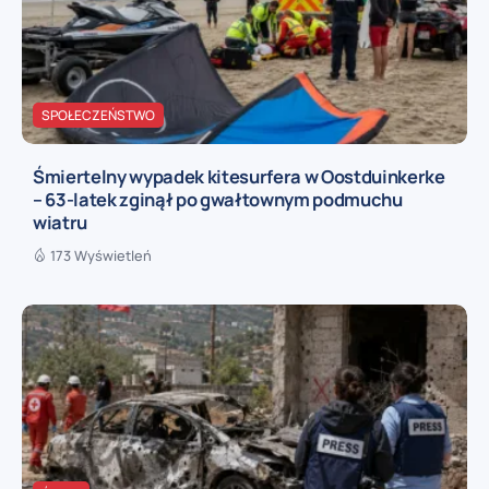
SPOŁECZEŃSTWO
Śmiertelny wypadek kitesurfera w Oostduinkerke
– 63-latek zginął po gwałtownym podmuchu
wiatru
173 Wyświetleń