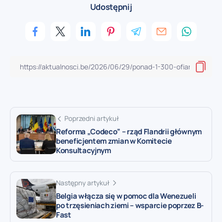
Udostępnij
Poprzedni artykuł
Reforma „Codeco” – rząd Flandrii głównym
beneficjentem zmian w Komitecie
Konsultacyjnym
Następny artykuł
Belgia włącza się w pomoc dla Wenezueli
po trzęsieniach ziemi – wsparcie poprzez B-
Fast