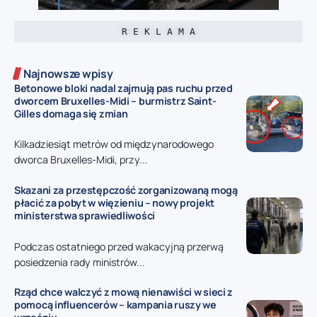
R E K L A M A
Najnowsze wpisy
Betonowe bloki nadal zajmują pas ruchu przed
dworcem Bruxelles-Midi – burmistrz Saint-
Gilles domaga się zmian
Kilkadziesiąt metrów od międzynarodowego
dworca Bruxelles-Midi, przy...
Skazani za przestępczość zorganizowaną mogą
płacić za pobyt w więzieniu – nowy projekt
ministerstwa sprawiedliwości
Podczas ostatniego przed wakacyjną przerwą
posiedzenia rady ministrów...
Rząd chce walczyć z mową nienawiści w sieci z
pomocą influencerów – kampania ruszy we