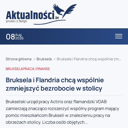
08
Aug
2026
Strona główna
Bruksela
Bruksela i Flandria chcą wspólnie zmniejszyć bezrobocie w stolicy
/
/
BRUKSELA
PRACA I FINANSE
Bruksela i Flandria chcą wspólnie
zmniejszyć bezrobocie w stolicy
Brukselski urząd pracy Actiris oraz flamandzki VDAB
zamierzają znacząco rozszerzyć wspólny program mający
pomóc mieszkańcom Brukseli w znalezieniu pracy na
obrzeżach stolicy. Liczba osób objętych...