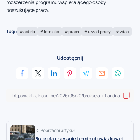
rozszerzenia programu wspierającego osoby
poszukujące pracy.
Tagi:
actiris
lotnisko
praca
urząd pracy
vdab
Udostępnij
Poprzedni artykuł
Bruksela przesunie termin obowiązkowej