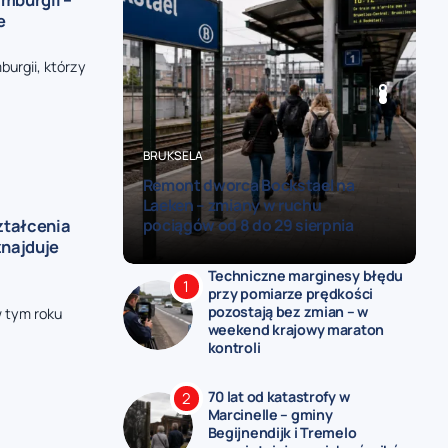
e
urgii, którzy
BELGIA
BELGIA
BRUKSELA
POLITYKA
BRUKSELA
Remont dworca Bockstael na
Belgijska armia szuka rekrutów na
Laeken – zmiany w ruchu
festiwalu muzycznym – stoisko
ztałcenia
pociągów od 8 do 29 sierpnia
obrony stanie na Suikerrock
znajduje
Techniczne marginesy błędu
przy pomiarze prędkości
pozostają bez zmian – w
w tym roku
weekend krajowy maraton
kontroli
70 lat od katastrofy w
Marcinelle – gminy
Begijnendijk i Tremelo