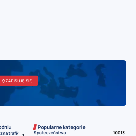
ZAPISUJĘ SIĘ
odniu
Popularne kategorie
Społeczeństwo
10013
zna trafił