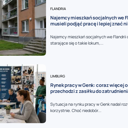
FLANDRIA
Najemcy mieszkań socjalnych we Fl
musieli podjąć pracę i lepiej znać n
Najemcy mieszkań socjalnych we Flandrii 
starające się o takie lokum,...
LIMBURG
Rynek pracy w Genk: coraz więcej 
przechodzi z zasiłku do zatrudnien
Sytuacja na rynku pracy w Genk nadal rozw
korzystnie. Choć niedobór...