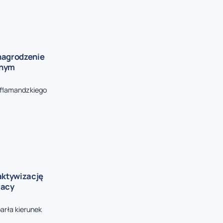
nagrodzenie
znym
 flamandzkiego
aktywizację
racy
arła kierunek