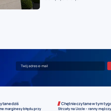
ytane dziś
Chętnie czytane w tym tyg
ne marginesy błędu przy
Strzały na Uccle – ranny mężczy