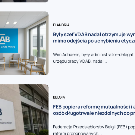
FLANDRIA
Były szef VDAB nadal otrzymuje wy
mimo odejścia po uchybieniu etyc
Wim Adriaens, były administrator-delegat
urzędu pracy VDAB, nadal...
BELGIA
FEB popiera reformę mutualności i 
osób długotrwale niezdolnych do p
Federacja Przedsiębiorstw Belgii (FEB) pop
reform proponowanych...