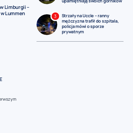
upamiętniają swoich górników
w Limburgii –
y w Lummen
Strzały na Uccle – ranny
mężczyzna trafił do szpitala,
policja mówi o sporze
prywatnym
E
pierwszym