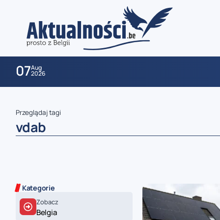
07
Aug
2026
Przeglądaj tagi
vdab
zaobserwuj nas
Kategorie
Zobacz
zaobserwuj nas
Belgia