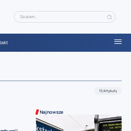
takt
15 Artykuły
Najnowsze
mburgii –