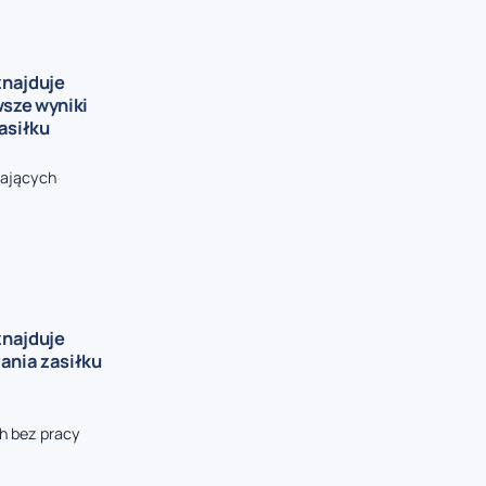
znajduje
wsze wyniki
asiłku
rających
znajduje
ania zasiłku
h bez pracy