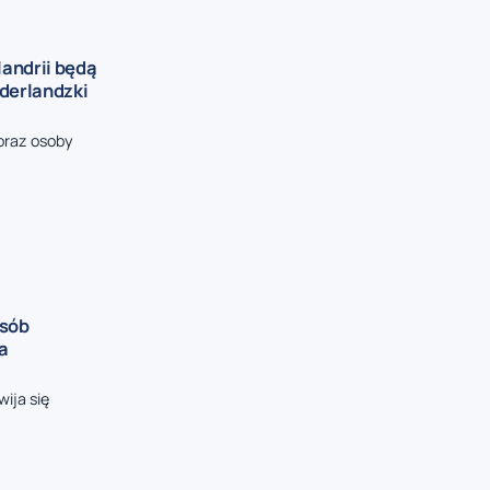
andrii będą
iderlandzki
oraz osoby
osób
ia
ija się