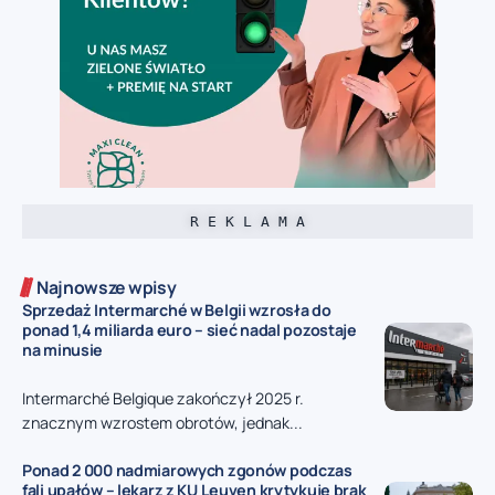
R E K L A M A
Najnowsze wpisy
Sprzedaż Intermarché w Belgii wzrosła do
ponad 1,4 miliarda euro – sieć nadal pozostaje
na minusie
Intermarché Belgique zakończył 2025 r.
znacznym wzrostem obrotów, jednak...
Ponad 2 000 nadmiarowych zgonów podczas
fali upałów – lekarz z KU Leuven krytykuje brak