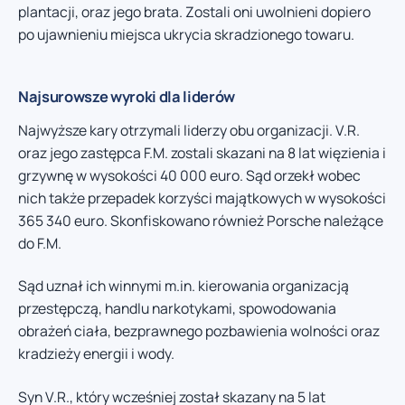
plantacji, oraz jego brata. Zostali oni uwolnieni dopiero
po ujawnieniu miejsca ukrycia skradzionego towaru.
Najsurowsze wyroki dla liderów
Najwyższe kary otrzymali liderzy obu organizacji. V.R.
oraz jego zastępca F.M. zostali skazani na 8 lat więzienia i
grzywnę w wysokości 40 000 euro. Sąd orzekł wobec
nich także przepadek korzyści majątkowych w wysokości
365 340 euro. Skonfiskowano również Porsche należące
do F.M.
Sąd uznał ich winnymi m.in. kierowania organizacją
przestępczą, handlu narkotykami, spowodowania
obrażeń ciała, bezprawnego pozbawienia wolności oraz
kradzieży energii i wody.
Syn V.R., który wcześniej został skazany na 5 lat