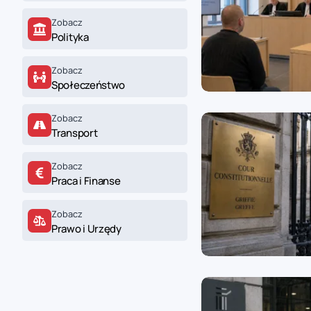
zaobserwuj nas
Zobacz
Polityka
zaobserwuj nas
Zobacz
Społeczeństwo
zaobserwuj nas
Zobacz
zaobserwuj nas
Transport
Zobacz
Praca i Finanse
Zobacz
Prawo i Urzędy