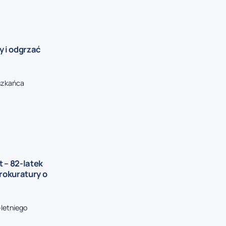
y i odgrzać
eszkańca
 – 82-latek
rokuratury o
-letniego