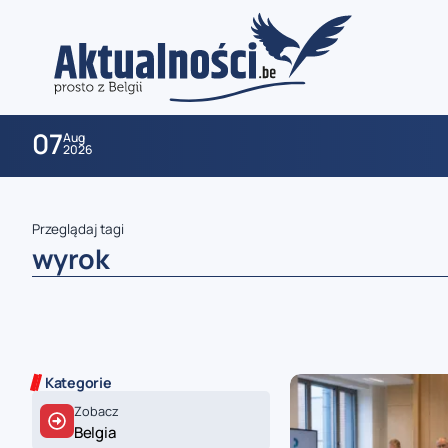
07
Aug
2026
Przeglądaj tagi
wyrok
zaobserwuj nas
Kategorie
Zobacz
zaobserwuj nas
Belgia