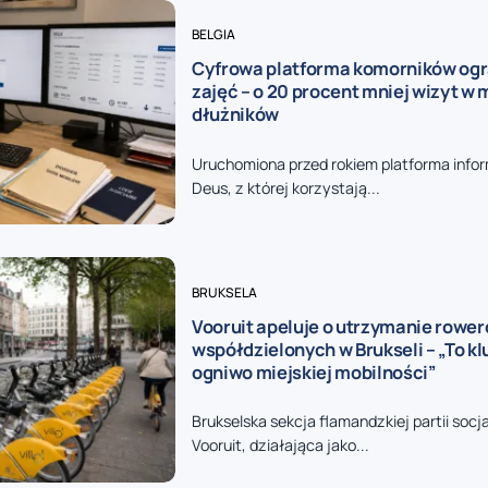
BELGIA
Cyfrowa platforma komorników ogr
zajęć – o 20 procent mniej wizyt w
dłużników
Uruchomiona przed rokiem platforma inf
Deus, z której korzystają...
BRUKSELA
Vooruit apeluje o utrzymanie rowe
współdzielonych w Brukseli – „To k
ogniwo miejskiej mobilności”
Brukselska sekcja flamandzkiej partii socj
Vooruit, działająca jako...