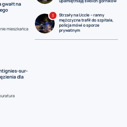
upamiętniają swoich górników
a gwałt na
nego
Strzały na Uccle – ranny
mężczyzna trafił do szpitala,
policja mówi o sporze
znie mieszkańca
prywatnym
tignies-sur-
ęzienia dla
kuratura