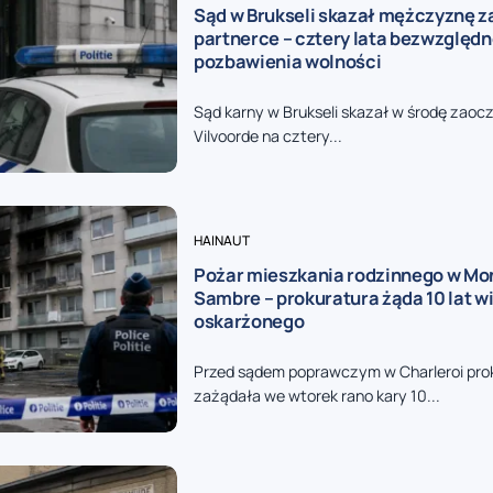
Sąd w Brukseli skazał mężczyznę z
partnerce – cztery lata bezwzględ
pozbawienia wolności
Sąd karny w Brukseli skazał w środę zaoc
Vilvoorde na cztery...
HAINAUT
Pożar mieszkania rodzinnego w Mon
Sambre – prokuratura żąda 10 lat wi
oskarżonego
Przed sądem poprawczym w Charleroi pro
zażądała we wtorek rano kary 10...