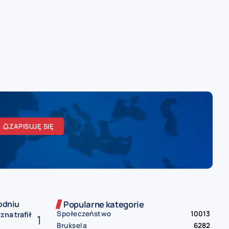
ZAPISUJĘ SIĘ
odniu
Popularne kategorie
Społeczeństwo
10013
zna trafił
Bruksela
6282