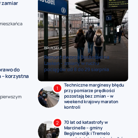
ł zamiar
 mieszkańca
BELGIA
BELGIA
BRUKSELA
POLITYKA
BRUKSELA
Remont dworca Bockstael na
Belgijska armia szuka rekrutów na
Laeken – zmiany w ruchu
festiwalu muzycznym – stoisko
prawo do
pociągów od 8 do 29 sierpnia
obrony stanie na Suikerrock
 – korzystna
Techniczne marginesy błędu
przy pomiarze prędkości
pozostają bez zmian – w
y pierwszym
weekend krajowy maraton
kontroli
70 lat od katastrofy w
Marcinelle – gminy
Begijnendijk i Tremelo