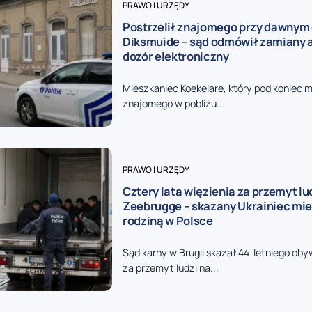
PRAWO I URZĘDY
Postrzelił znajomego przy dawnym
Diksmuide – sąd odmówił zamiany 
dozór elektroniczny
Mieszkaniec Koekelare, który pod koniec ma
znajomego w pobliżu...
PRAWO I URZĘDY
Cztery lata więzienia za przemyt lu
Zeebrugge – skazany Ukrainiec mie
rodziną w Polsce
Sąd karny w Brugii skazał 44-letniego oby
za przemyt ludzi na...