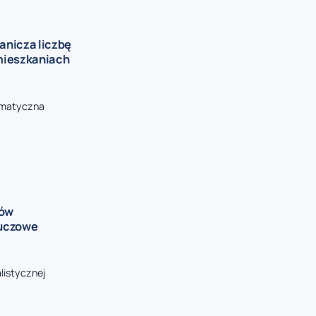
anicza liczbę
 mieszkaniach
ormatyczna
rów
luczowe
alistycznej