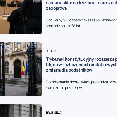
samurajskim na fryzjera – sąd uzna
zabójstwa
Sąd karny w Tongeren skazał 44-letniego
Maaseik na sześć lat...
BELGIA
Trybunał Konstytucyjny rozszerza 
błędu w rozliczeniach podatkowych
zmiana dla podatników
Domniemanie dobrej wiary podatnika prz
naruszeniu przepisów...
BRUKSELA