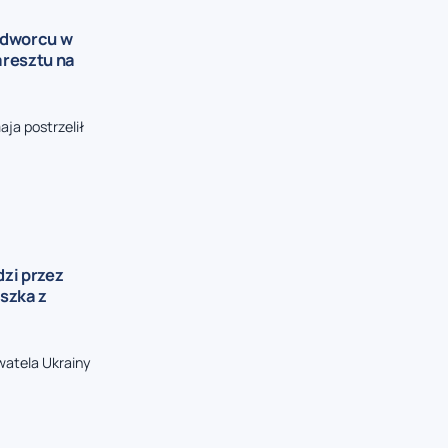
 dworcu w
aresztu na
ja postrzelił
dzi przez
szka z
watela Ukrainy