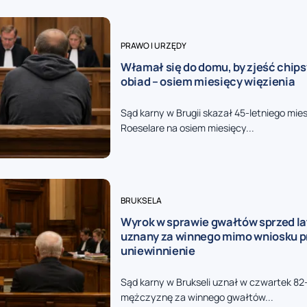
PRAWO I URZĘDY
Włamał się do domu, by zjeść chips
obiad – osiem miesięcy więzienia
Sąd karny w Brugii skazał 45-letniego mi
Roeselare na osiem miesięcy...
BRUKSELA
Wyrok w sprawie gwałtów sprzed lat
uznany za winnego mimo wniosku p
uniewinnienie
Sąd karny w Brukseli uznał w czwartek 82
mężczyznę za winnego gwałtów...