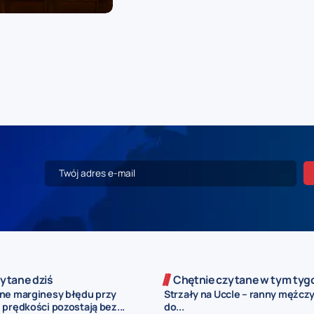
ytane dziś
Chętnie czytane w tym tyg
ne marginesy błędu przy
Strzały na Uccle – ranny mężczy
prędkości pozostają bez...
do...