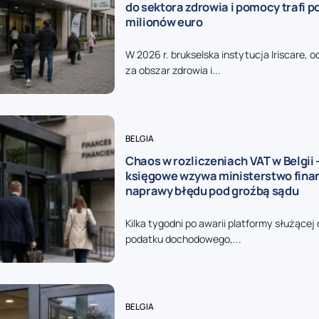
do sektora zdrowia i pomocy trafi p
milionów euro
W 2026 r. brukselska instytucja Iriscare, 
za obszar zdrowia i...
BELGIA
Chaos w rozliczeniach VAT w Belgii 
księgowe wzywa ministerstwo fina
naprawy błędu pod groźbą sądu
Kilka tygodni po awarii platformy służącej 
podatku dochodowego,...
BELGIA