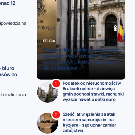
onad 12
odpowiedzialna
BELGIA
BRUKSELA
BELGIA
BRUKSELA
BRUKSELA
Trybunał Konstytucyjny rozszerza
Siedziba AXA Belgium zamknięta z
prawo do błędu w rozliczeniach
powodu skażenia wody –
podatkowych – korzystna zmiana
pracownicy przeszli na pracę
– biuro
dla podatników
zdalną
nsów do
Podatek od nieruchomości w
Brukseli rośnie – dziewięć
gmin podnosi stawki, rachunki
do rozliczania
wyższe nawet o setki euro
Sześć lat więzienia za atak
mieczem samurajskim na
fryzjera – sąd uznał zamiar
zabójstwa