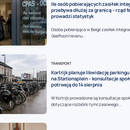
Ile osób pobierających zasiłek inte
przebywa dłużej za granicą – rząd f
prowadzi statystyk
Osoba pobierająca w Belgii zasiłek integr
(leefloon/revenu...
TRANSPORT
Kortrijk planuje likwidację parkin
na Stationsplein – konsultacje spo
potrwają do 14 sierpnia
W Kortrijk prowadzone są konsultacje spo
dotyczące rozbiórki tymczasowego...