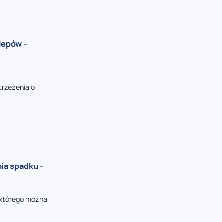
lepów –
strzeżenia o
ia spadku –
 którego można