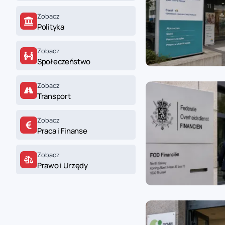
zaobserwuj nas
Zobacz
Polityka
zaobserwuj nas
Zobacz
Społeczeństwo
zaobserwuj nas
Zobacz
zaobserwuj nas
Transport
Zobacz
Praca i Finanse
Zobacz
Prawo i Urzędy