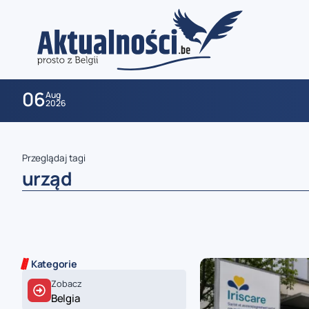
06
Aug
2026
Przeglądaj tagi
urząd
zaobserwuj nas
Kategorie
Zobacz
zaobserwuj nas
Belgia