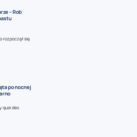
rze – Rob
nastu
o rozpoczął się
ęta po nocnej
zarno
y quai des