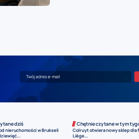
ytane dziś
Chętnie czytane w tym tyg
od nieruchomości w Brukseli
Colruyt otwiera nowy sklep dla 
dziewięć...
Liège...