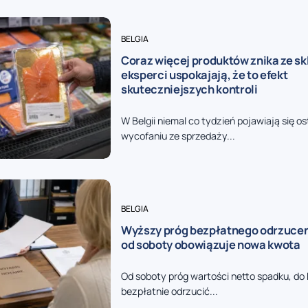
BELGIA
Coraz więcej produktów znika ze sk
eksperci uspokajają, że to efekt
skuteczniejszych kontroli
W Belgii niemal co tydzień pojawiają się o
wycofaniu ze sprzedaży...
BELGIA
Wyższy próg bezpłatnego odrzucen
od soboty obowiązuje nowa kwota
Od soboty próg wartości netto spadku, do
bezpłatnie odrzucić...