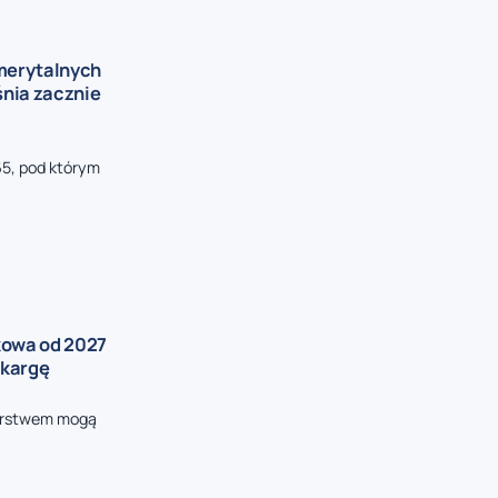
merytalnych
śnia zacznie
65, pod którym
owa od 2027
skargę
iorstwem mogą