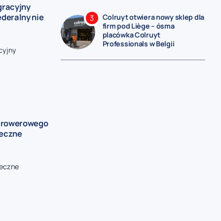
gracyjny
ederalny nie
Colruyt otwiera nowy sklep dla
firm pod Liège – ósma
placówka Colruyt
Professionals w Belgii
acyjny
gu rowerowego
łeczne
łeczne