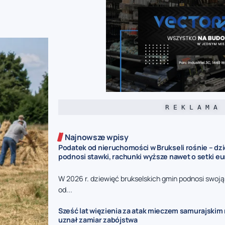
R E K L A M A
Najnowsze wpisy
Podatek od nieruchomości w Brukseli rośnie – dz
podnosi stawki, rachunki wyższe nawet o setki eu
W 2026 r. dziewięć brukselskich gmin podnosi swoj
od...
Sześć lat więzienia za atak mieczem samurajskim n
uznał zamiar zabójstwa