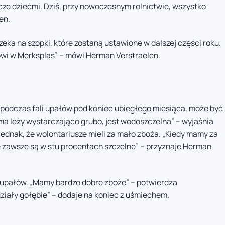
szcze dziećmi. Dziś, przy nowoczesnym rolnictwie, wszystko
en.
eka na szopki, które zostaną ustawione w dalszej części roku.
wi w Merksplas” – mówi Herman Verstraelen.
k podczas fali upałów pod koniec ubiegłego miesiąca, może być
ma leży wystarczająco grubo, jest wodoszczelna” – wyjaśnia
jednak, że wolontariusze mieli za mało zboża. „Kiedy mamy za
e zawsze są w stu procentach szczelne” – przyznaje Herman
 upałów. „Mamy bardzo dobre zboże” – potwierdza
działy gołębie” – dodaje na koniec z uśmiechem.