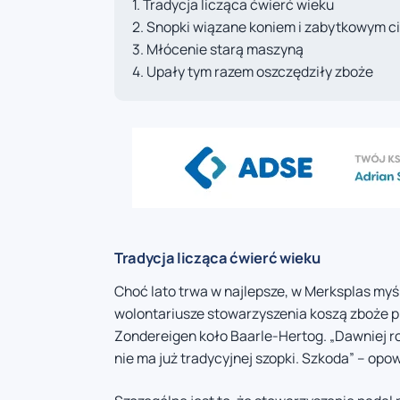
Tradycja licząca ćwierć wieku
Snopki wiązane koniem i zabytkowym c
Młócenie starą maszyną
Upały tym razem oszczędziły zboże
Tradycja licząca ćwierć wieku
Choć lato trwa w najlepsze, w Merksplas myśl
wolontariusze stowarzyszenia koszą zboże 
Zondereigen koło Baarle-Hertog. „Dawniej robi
nie ma już tradycyjnej szopki. Szkoda” – op