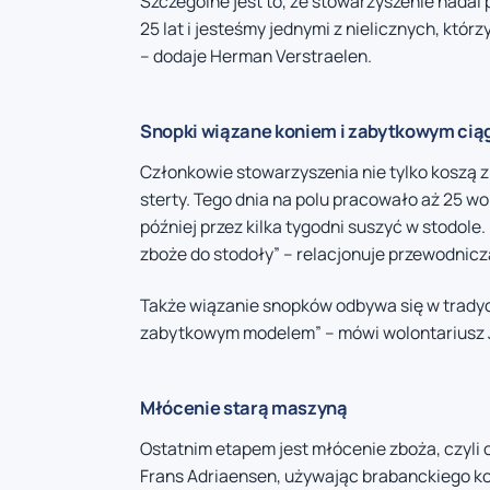
Szczególne jest to, że stowarzyszenie nadal
25 lat i jesteśmy jednymi z nielicznych, którz
– dodaje Herman Verstraelen.
Snopki wiązane koniem i zabytkowym cią
Członkowie stowarzyszenia nie tylko koszą zb
sterty. Tego dnia na polu pracowało aż 25 w
później przez kilka tygodni suszyć w stodole
zboże do stodoły” – relacjonuje przewodnicz
Także wiązanie snopków odbywa się w tradycy
zabytkowym modelem” – mówi wolontariusz 
Młócenie starą maszyną
Ostatnim etapem jest młócenie zboża, czyli 
Frans Adriaensen, używając brabanckiego ko