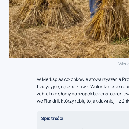
Wizua
W Merksplas członkowie stowarzyszenia Przyja
tradycyjne, ręczne żniwa. Wolontariusze robi
zabraknie słomy do szopek bożonarodzeniowy
we Flandrii, którzy robią to jak dawniej – z ż
Spis treści