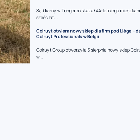
Sąd karny w Tongeren skazał 44-letniego mieszkań
sześć lat...
Colruyt otwiera nowy sklep dla firm pod Liège – 
Colruyt Professionals w Belgii
Colruyt Group otworzyła 5 sierpnia nowy sklep Colr
w...