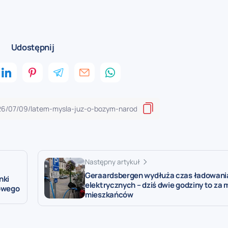
Udostępnij
Następny artykuł
Geraardsbergen wydłuża czas ładowani
nki
elektrycznych – dziś dwie godziny to za 
zowego
mieszkańców