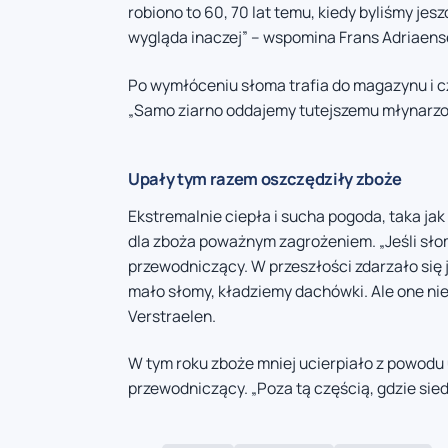
robiono to 60, 70 lat temu, kiedy byliśmy je
wygląda inaczej” – wspomina Frans Adriaens
Po wymłóceniu słoma trafia do magazynu i cz
„Samo ziarno oddajemy tutejszemu młynarzo
Upały tym razem oszczędziły zboże
Ekstremalnie ciepła i sucha pogoda, taka ja
dla zboża poważnym zagrożeniem. „Jeśli sło
przewodniczący. W przeszłości zdarzało się 
mało słomy, kładziemy dachówki. Ale one ni
Verstraelen.
W tym roku zboże mniej ucierpiało z powodu
przewodniczący. „Poza tą częścią, gdzie sie