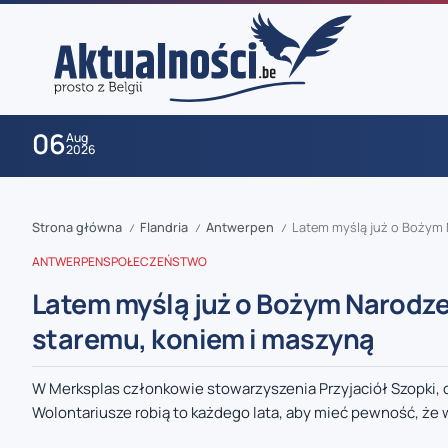
06
Aug
2026
Strona główna
Flandria
Antwerpen
Latem myślą już o Bożym 
/
/
/
ANTWERPEN
SPOŁECZEŃSTWO
Latem myślą już o Bożym Narodze
staremu, koniem i maszyną
zaobserwuj nas
W Merksplas członkowie stowarzyszenia Przyjaciół Szopki, cz
Wolontariusze robią to każdego lata, aby mieć pewność, że w
zaobserwuj nas