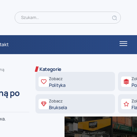
takt
Kategorie
yną
Zobacz
Zo
Polityka
Po
ną po
Zobacz
Zo
Bruksela
Fl
wa.