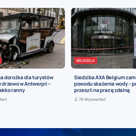
BRUKSELA
a dorożka dla turystów
Siedziba AXA Belgium zam
 drzewo w Antwerpii –
powodu skażenia wody – 
lekko ranny
przeszli na pracę zdalną
tleń
78 Wyświetleń