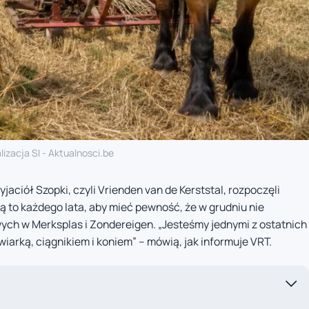
lizacja SI - Aktualnosci.be
ciół Szopki, czyli Vrienden van de Kerststal, rozpoczęli
ą to każdego lata, aby mieć pewność, że w grudniu nie
ch w Merksplas i Zondereigen. „Jesteśmy jednymi z ostatnich
niwiarką, ciągnikiem i koniem” – mówią, jak informuje VRT.