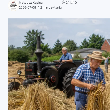
Mateusz Kapica
241
0
zaobserwuj nas
2026-07-09
2 min czytania
zaobserwuj nas
zaobserwuj nas
zaobserwuj nas