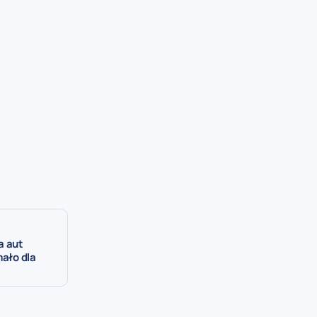
a aut
mało dla