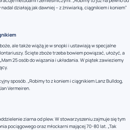
 pracuje metodami rzemieślniczymi. „Robimy to już na pewno od
y nadal działają jak dawniej – z żniwiarką, ciągnikiem i koniem”
gnikiem
oże, ale także wiążą je w snopki i ustawiają w specjalne
olontariuszy. Ścięte zboże trzeba bowiem powiązać, ułożyć, a
. „Mam 25 osób do wiązania i układania. W piątek zawieziemy
ący.
jny sposób. „Robimy to z koniem i ciągnikiem Lanz Bulldog,
Jan Vermeiren.
oddzielenie ziarna od plew. W stowarzyszeniu zajmuje się tym
nia pociągowego oraz młockarni mającej 70-80 lat. „Tak