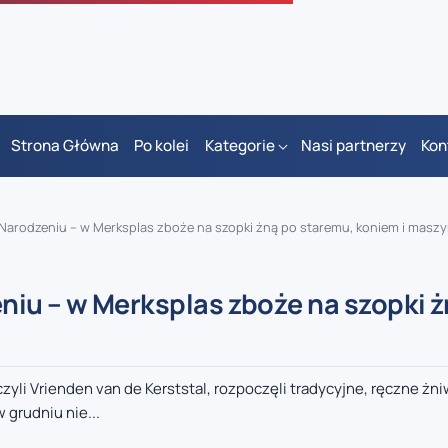
Strona Główna
Po kolei
Kategorie
Nasi partnerzy
Kon
Narodzeniu – w Merksplas zboże na szopki żną po staremu, koniem i masz
niu – w Merksplas zboże na szopki ż
yli Vrienden van de Kerststal, rozpoczęli tradycyjne, ręczne żni
 grudniu nie...