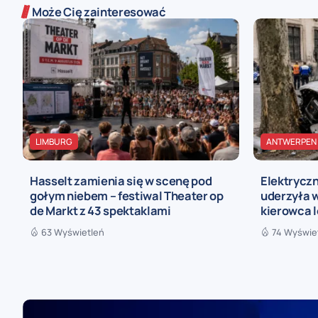
Może Cię zainteresować
LIMBURG
ANTWERPEN
Hasselt zamienia się w scenę pod
Elektryczn
gołym niebem – festiwal Theater op
uderzyła w
de Markt z 43 spektaklami
kierowca 
63 Wyświetleń
74 Wyświe