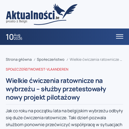
10
Aug
2026
Strona główna
Społeczeństwo
Wielkie ćwiczenia ratownicze na wybrzeżu – służby przetestowały nowy projekt pilotażowy
/
/
SPOŁECZEŃSTWO
WEST-VLAANDEREN
Wielkie ćwiczenia ratownicze na
wybrzeżu – służby przetestowały
nowy projekt pilotażowy
Jak co roku na początku lata na belgijskim wybrzeżu odbyły
się duże ćwiczenia ratownicze. Taki dzień pozwala
służbom ponownie przećwiczyć współpracę w sytuacjach