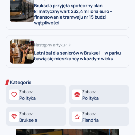
Bruksela przyjęła społeczny plan
klimatyczny wart 232,4 miliona euro –
finansowanie tramwaju nr 15 budzi
wątpliwości
Następny artykuł
Letni bal dla seniorów w Brukseli – w parku
bawią się mieszkańcy w każdym wieku
Kategorie
Zobacz
Zobacz
Polityka
Polityka
Zobacz
Zobacz
Bruksela
Flandria