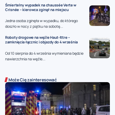
Śmiertelny wypadek na chaussée Verte w
Crisnée – kierowca zginął na miejscu
Jedna osoba zginęła w wypadku, do którego
doszło w nocy z piątku na sobotę...
Roboty drogowe na węźle Haut-Ittre –
zamknięcia łącznic i objazdy do 4 września
Od 10 sierpnia do 4 września wymieniana będzie
nawierzchnia na węźle...
Może Cię zainteresować