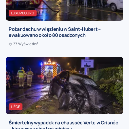
LUXEMBOURG
Pożar dachu w więzieniu w Saint-Hubert –
ewakuowano około 80 osadzonych
37 Wyświetleń
LIÈGE
Śmiertelny wypadek na chaussée Verte w Crisnée
– kierowca zginął na miejscu