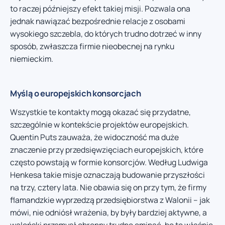
to raczej późniejszy efekt takiej misji. Pozwala ona
jednak nawiązać bezpośrednie relacje z osobami
wysokiego szczebla, do których trudno dotrzeć w inny
sposób, zwłaszcza firmie nieobecnej na rynku
niemieckim.
Myślą o europejskich konsorcjach
Wszystkie te kontakty mogą okazać się przydatne,
szczególnie w kontekście projektów europejskich.
Quentin Puts zauważa, że widoczność ma duże
znaczenie przy przedsięwzięciach europejskich, które
często powstają w formie konsorcjów. Według Ludwiga
Henkesa takie misje oznaczają budowanie przyszłości
na trzy, cztery lata. Nie obawia się on przy tym, że firmy
flamandzkie wyprzedzą przedsiębiorstwa z Walonii – jak
mówi, nie odniósł wrażenia, by były bardziej aktywne, a
waloński przemysł obronny trudno ominąć, bo to właśnie