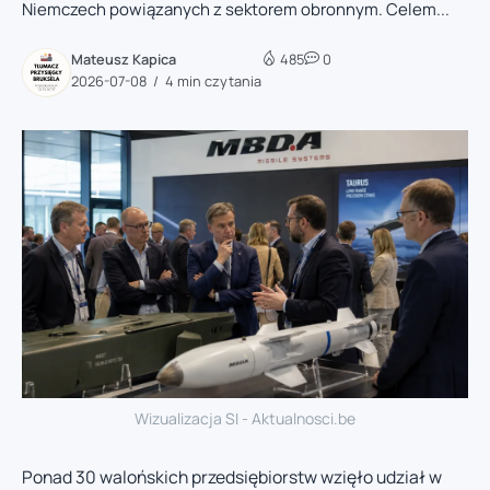
Niemczech powiązanych z sektorem obronnym. Celem...
Mateusz Kapica
485
0
2026-07-08
4 min czytania
Wizualizacja SI - Aktualnosci.be
Ponad 30 walońskich przedsiębiorstw wzięło udział w