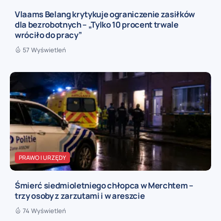
Vlaams Belang krytykuje ograniczenie zasiłków
dla bezrobotnych – „Tylko 10 procent trwale
wróciło do pracy”
57 Wyświetleń
PRAWO I URZĘDY
Śmierć siedmioletniego chłopca w Merchtem –
trzy osoby z zarzutami i w areszcie
74 Wyświetleń