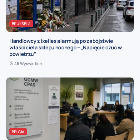
BRUKSELA
Handlowcy z Ixelles alarmują po zabójstwie
właściciela sklepu nocnego – „Napięcie czuć w
powietrzu”
45 Wyświetleń
BELGIA