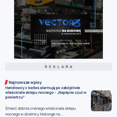
R E K L A M A
Najnowsze wpisy
Handlowcy z Ixelles alarmują po zabójstwie
właściciela sklepu nocnego – „Napięcie czuć w
powietrzu”
Śmierć dobrze znanego właściciela sklepu
nocnego w dzielnicy Matongé na...