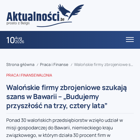
10
Aug
2026
Strona główna
Praca i Finanse
Walońskie firmy zbrojeniowe szukają szans w Bawarii – „Budujemy przyszłość na trzy, cztery lata”
/
/
PRACA I FINANSE
WALONIA
Walońskie firmy zbrojeniowe szukają
szans w Bawarii – „Budujemy
przyszłość na trzy, cztery lata”
Ponad 30 walońskich przedsiębiorstw wzięło udział w
misji gospodarczej do Bawarii, niemieckiego kraju
związkowego, w którym działa 30 procent firm w