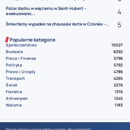
Pożar dachu w więzieniu w Saint-Hubert –
ewakuowano...
Śmiertelny wypadek na chaussée Verte w Crisnée –...
Popularne kategorie
Społeczeństwo
10027
Bruksela
6292
Praca i Finanse
5796
Polityka
5792
Prawo i Urzędy
4786
Transport
4265
Świat
2276
Flandria
1316
Antwerpen
1245
Walonia
1183
© Aktualnosci.be – All Right Reserved 2016-2026
Nasza strona używa plików cookie, aby poprawić