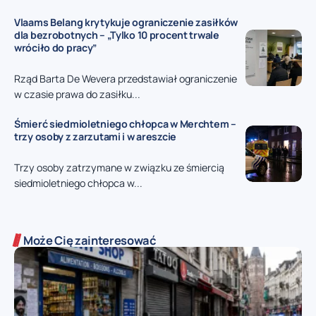
Vlaams Belang krytykuje ograniczenie zasiłków
dla bezrobotnych – „Tylko 10 procent trwale
wróciło do pracy”
Rząd Barta De Wevera przedstawiał ograniczenie
w czasie prawa do zasiłku...
Śmierć siedmioletniego chłopca w Merchtem –
trzy osoby z zarzutami i w areszcie
Trzy osoby zatrzymane w związku ze śmiercią
siedmioletniego chłopca w...
Może Cię zainteresować