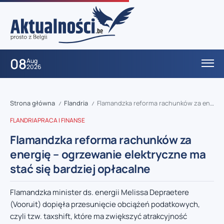
08
Aug
2026
Strona główna
Flandria
Flamandzka reforma rachunków za energię – ogrzewanie elektryczne ma stać się bardziej opłacalne
/
/
FLANDRIA
PRACA I FINANSE
Flamandzka reforma rachunków za
energię – ogrzewanie elektryczne ma
stać się bardziej opłacalne
Flamandzka minister ds. energii Melissa Depraetere
(Vooruit) dopięła przesunięcie obciążeń podatkowych,
czyli tzw. taxshift, które ma zwiększyć atrakcyjność