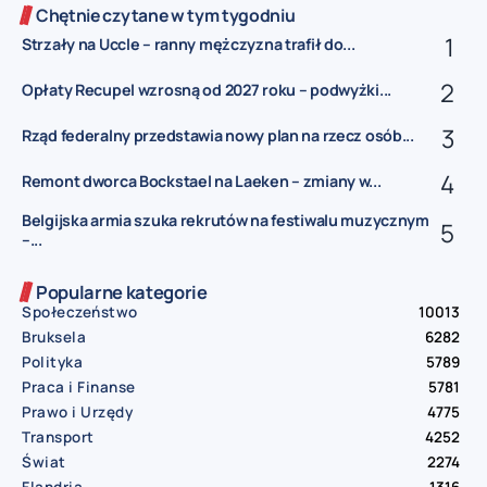
Chętnie czytane w tym tygodniu
Strzały na Uccle – ranny mężczyzna trafił do...
Opłaty Recupel wzrosną od 2027 roku – podwyżki...
Rząd federalny przedstawia nowy plan na rzecz osób...
Remont dworca Bockstael na Laeken – zmiany w...
Belgijska armia szuka rekrutów na festiwalu muzycznym
–...
Popularne kategorie
Społeczeństwo
10013
Bruksela
6282
Polityka
5789
Praca i Finanse
5781
Prawo i Urzędy
4775
Transport
4252
Świat
2274
Flandria
1316