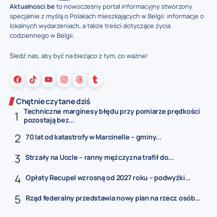
Aktualnosci.be
to nowoczesny portal informacyjny stworzony
specjalnie z myślą o Polakach mieszkających w Belgii: informacje o
lokalnych wydarzeniach, a także treści dotyczące życia
codziennego w Belgii.
Śledź nas, aby być na bieżąco z tym, co ważne!
Chętnie czytane dziś
Techniczne marginesy błędu przy pomiarze prędkości
pozostają bez...
70 lat od katastrofy w Marcinelle – gminy...
Strzały na Uccle – ranny mężczyzna trafił do...
Opłaty Recupel wzrosną od 2027 roku – podwyżki...
Rząd federalny przedstawia nowy plan na rzecz osób...