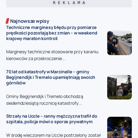
R E K L A M A
Najnowsze wpisy
Techniczne marginesy błędu przy pomiarze
prędkości pozostają bez zmian – w weekend
krajowy maraton kontroli
Marginesy techniczne stosowane przy karaniu
kierowców za przekroczenie...
70 lat od katastrofy w Marcinelle – gminy
Begijnendijk i Tremelo upamiętniają swoich
górników
Gminy Begijnendijk i Tremelo obchodzą
siedemdziesiątą rocznicę katastrofy...
Strzały na Uccle – ranny mężczyzna trafił do
szpitala, policja mówi o sporze prywatnym
W środę wieczorem na Uccle postrzelony został