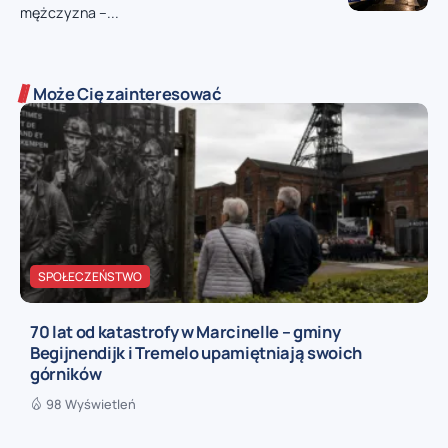
mężczyzna –...
Może Cię zainteresować
SPOŁECZEŃSTWO
70 lat od katastrofy w Marcinelle – gminy
Begijnendijk i Tremelo upamiętniają swoich
górników
98 Wyświetleń