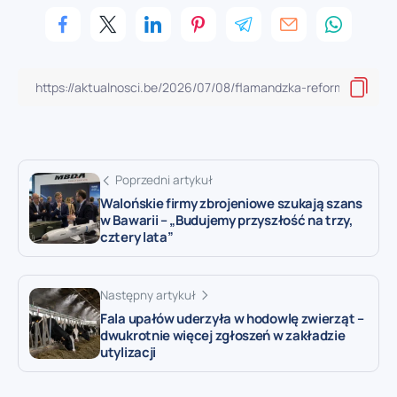
Poprzedni artykuł
Walońskie firmy zbrojeniowe szukają szans
w Bawarii – „Budujemy przyszłość na trzy,
cztery lata”
Następny artykuł
Fala upałów uderzyła w hodowlę zwierząt –
dwukrotnie więcej zgłoszeń w zakładzie
utylizacji