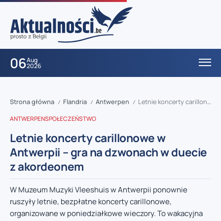
06
Aug
2026
Strona główna
Flandria
Antwerpen
Letnie koncerty carillonowe w Antwerpii – gra na dzwonach w duecie z akordeonem
/
/
/
ANTWERPEN
SPOŁECZEŃSTWO
Letnie koncerty carillonowe w
Antwerpii – gra na dzwonach w duecie
z akordeonem
W Muzeum Muzyki Vleeshuis w Antwerpii ponownie
ruszyły letnie, bezpłatne koncerty carillonowe,
organizowane w poniedziałkowe wieczory. To wakacyjna