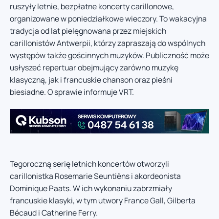
ruszyły letnie, bezpłatne koncerty carillonowe,
organizowane w poniedziałkowe wieczory. To wakacyjna
tradycja od lat pielęgnowana przez miejskich
carillonistów Antwerpii, którzy zapraszają do wspólnych
występów także gościnnych muzyków. Publiczność może
usłyszeć repertuar obejmujący zarówno muzykę
klasyczną, jak i francuskie chanson oraz pieśni
biesiadne. O sprawie informuje VRT.
Tegoroczną serię letnich koncertów otworzyli
carillonistka Rosemarie Seuntiëns i akordeonista
Dominique Paats. W ich wykonaniu zabrzmiały
francuskie klasyki, w tym utwory France Gall, Gilberta
Bécaud i Catherine Ferry.