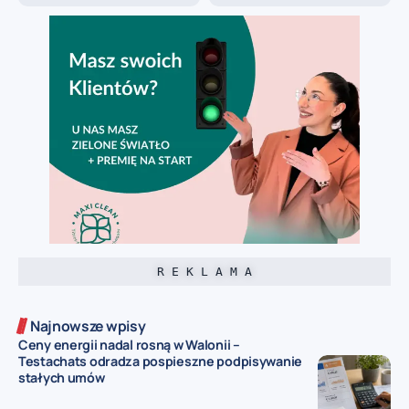
R E K L A M A
Najnowsze wpisy
Ceny energii nadal rosną w Walonii –
Testachats odradza pospieszne podpisywanie
stałych umów