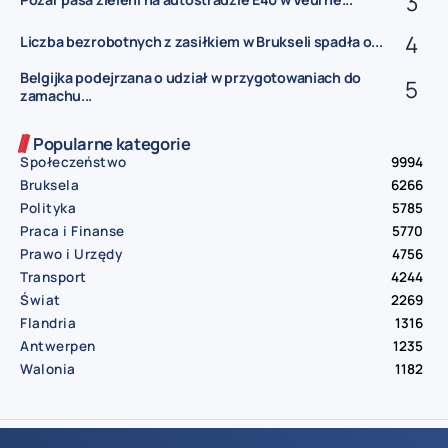
Liczba bezrobotnych z zasiłkiem w Brukseli spadła o...
Belgijka podejrzana o udział w przygotowaniach do
zamachu...
Popularne kategorie
Społeczeństwo
9994
Bruksela
6266
Polityka
5785
Praca i Finanse
5770
Prawo i Urzędy
4756
Transport
4244
Świat
2269
Flandria
1316
Antwerpen
1235
Walonia
1182
© Aktualnosci.be – All Right Reserved 2016-2026