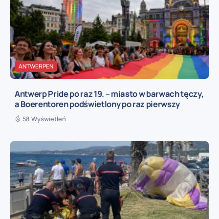
ANTWERPEN
Antwerp Pride po raz 19. – miasto w barwach tęczy,
a Boerentoren podświetlony po raz pierwszy
58 Wyświetleń