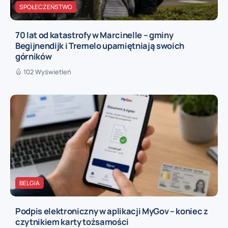
SPOŁECZEŃSTWO
70 lat od katastrofy w Marcinelle – gminy
Begijnendijk i Tremelo upamiętniają swoich
górników
102 Wyświetleń
BELGIA
Podpis elektroniczny w aplikacji MyGov – koniec z
czytnikiem karty tożsamości