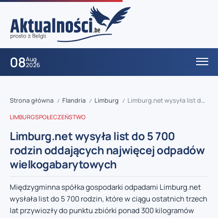
08
Aug
2026
Strona główna
Flandria
Limburg
Limburg.net wysyła list do 5 700 rodzin oddających najwięcej odpadów wielkogabarytowych
/
/
/
LIMBURG
SPOŁECZEŃSTWO
Limburg.net wysyła list do 5 700
rodzin oddających najwięcej odpadów
wielkogabarytowych
Międzygminna spółka gospodarki odpadami Limburg.net
wysłała list do 5 700 rodzin, które w ciągu ostatnich trzech
lat przywiozły do punktu zbiórki ponad 300 kilogramów