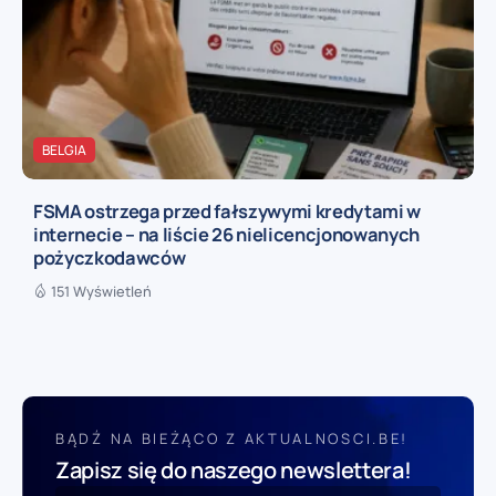
BELGIA
FSMA ostrzega przed fałszywymi kredytami w
internecie – na liście 26 nielicencjonowanych
pożyczkodawców
151 Wyświetleń
BĄDŹ NA BIEŻĄCO Z AKTUALNOSCI.BE!
Zapisz się do naszego newslettera!