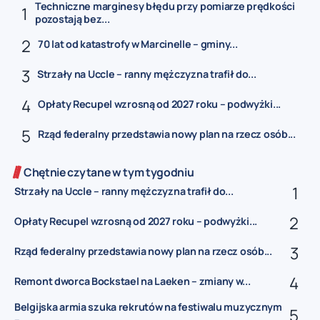
Techniczne marginesy błędu przy pomiarze prędkości
pozostają bez...
70 lat od katastrofy w Marcinelle – gminy...
Strzały na Uccle – ranny mężczyzna trafił do...
Opłaty Recupel wzrosną od 2027 roku – podwyżki...
Rząd federalny przedstawia nowy plan na rzecz osób...
Chętnie czytane w tym tygodniu
Strzały na Uccle – ranny mężczyzna trafił do...
Opłaty Recupel wzrosną od 2027 roku – podwyżki...
Rząd federalny przedstawia nowy plan na rzecz osób...
Remont dworca Bockstael na Laeken – zmiany w...
Belgijska armia szuka rekrutów na festiwalu muzycznym
–...