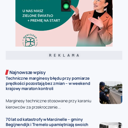
R E K L A M A
Najnowsze wpisy
Techniczne marginesy błędu przy pomiarze
prędkości pozostają bez zmian – w weekend
krajowy maraton kontroli
Marginesy techniczne stosowane przy karaniu
kierowców za przekroczenie...
70 lat od katastrofy w Marcinelle – gminy
Begijnendijk i Tremelo upamiętniają swoich