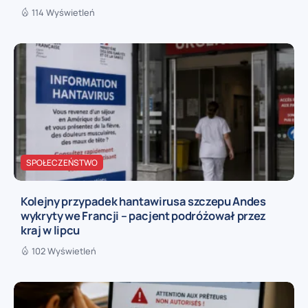
114 Wyświetleń
SPOŁECZEŃSTWO
Kolejny przypadek hantawirusa szczepu Andes
wykryty we Francji – pacjent podróżował przez
kraj w lipcu
102 Wyświetleń