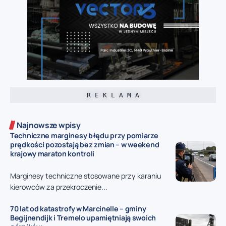
R E K L A M A
Najnowsze wpisy
Techniczne marginesy błędu przy pomiarze
prędkości pozostają bez zmian – w weekend
krajowy maraton kontroli
Marginesy techniczne stosowane przy karaniu
kierowców za przekroczenie...
70 lat od katastrofy w Marcinelle – gminy
Begijnendijk i Tremelo upamiętniają swoich