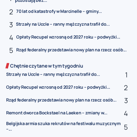
pozostają bez...
70 lat od katastrofy w Marcinelle – gminy...
Strzały na Uccle – ranny mężczyzna trafił do...
Opłaty Recupel wzrosną od 2027 roku – podwyżki...
Rząd federalny przedstawia nowy plan na rzecz osób...
Chętnie czytane w tym tygodniu
Strzały na Uccle – ranny mężczyzna trafił do...
Opłaty Recupel wzrosną od 2027 roku – podwyżki...
Rząd federalny przedstawia nowy plan na rzecz osób...
Remont dworca Bockstael na Laeken – zmiany w...
Belgijska armia szuka rekrutów na festiwalu muzycznym
–...