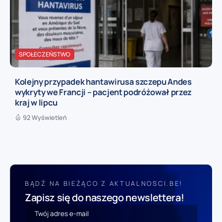
SPOŁECZEŃSTWO
Kolejny przypadek hantawirusa szczepu Andes
wykryty we Francji – pacjent podróżował przez
kraj w lipcu
92 Wyświetleń
BĄDŹ NA BIEŻĄCO Z AKTUALNOSCI.BE!
Zapisz się do naszego newslettera!