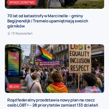
SPOŁECZEŃSTWO
70 lat od katastrofy w Marcinelle – gminy
Begijnendijk i Tremelo upamiętniają swoich
górników
73 Wyświetleń
BELGIA
Rząd federalny przedstawia nowy plan na rzecz
osób LGBT+ – 28 priorytetów zamiast 133 działań