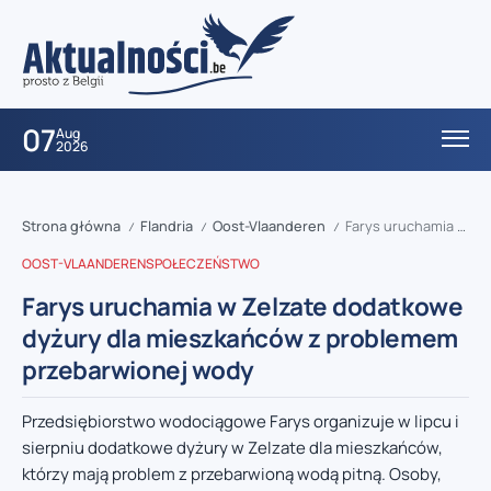
07
Aug
2026
Strona główna
Flandria
Oost-Vlaanderen
Farys uruchamia w Zelzate dodatkowe dyżury dla mieszkańców z problemem przebarwionej wody
/
/
/
OOST-VLAANDEREN
SPOŁECZEŃSTWO
Farys uruchamia w Zelzate dodatkowe
dyżury dla mieszkańców z problemem
przebarwionej wody
Przedsiębiorstwo wodociągowe Farys organizuje w lipcu i
sierpniu dodatkowe dyżury w Zelzate dla mieszkańców,
którzy mają problem z przebarwioną wodą pitną. Osoby,