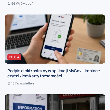
96 Wyświetleń
BELGIA
Podpis elektroniczny w aplikacji MyGov – koniec z
czytnikiem karty tożsamości
101 Wyświetleń