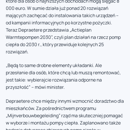
które dla osób o najniższych dochodach mogą sięgać 8
000 euro. W sumie działa już ponad 20 rozwiązań
mających zachęcać do instalowania takich urządzeń –
od kampanii informacyjnych po korzystne pożyczki.
Teraz Depraetere przedstawia „Actieplan
Warmtepompen 2030”, czyli plan działań na rzecz pomp
ciepła do 2030 r., który przewiduje kolejnych 25
rozwiązań.
„Będą to same drobne elementy układanki. Ale
przesłanie dla osób, które chcą lub muszą remontować,
jest takie: wybierajcie rozwiązania odporne na
przyszłość” – mówi minister.
Depraetere chce między innymi wzmocnić doradztwo dla
mieszkańców. Za pośrednictwem programu
„Mijnverbouwbegeleiding” rząd ma skuteczniej pomagać
w wyborze i montażu pompy ciepła. Zaplanowano także
badanie dotyczące zbiorczych pomp ciepła w