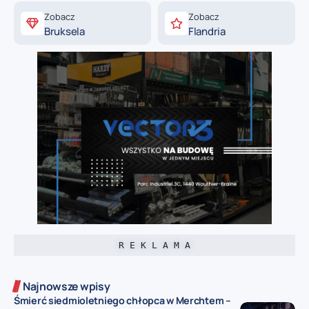
Zobacz
Zobacz
Bruksela
Flandria
R E K L A M A
Najnowsze wpisy
Śmierć siedmioletniego chłopca w Merchtem –