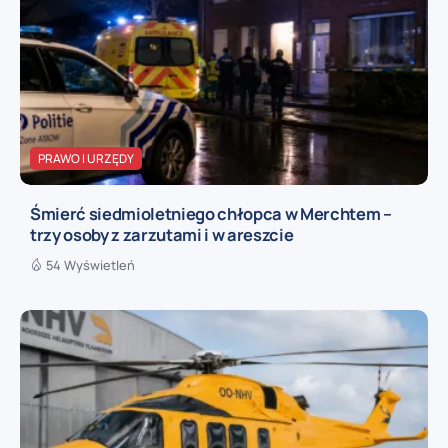
PRAWO I URZĘDY
Śmierć siedmioletniego chłopca w Merchtem –
trzy osoby z zarzutami i w areszcie
54 Wyświetleń