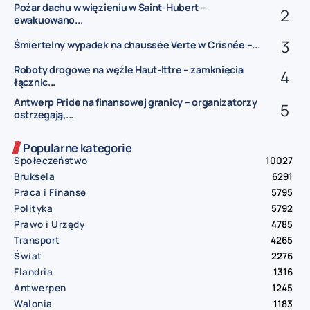
Pożar dachu w więzieniu w Saint-Hubert –
ewakuowano...
Śmiertelny wypadek na chaussée Verte w Crisnée –...
Roboty drogowe na węźle Haut-Ittre – zamknięcia
łącznic...
Antwerp Pride na finansowej granicy – organizatorzy
ostrzegają,...
Popularne kategorie
Społeczeństwo
10027
Bruksela
6291
Praca i Finanse
5795
Polityka
5792
Prawo i Urzędy
4785
Transport
4265
Świat
2276
Flandria
1316
Antwerpen
1245
Walonia
1183