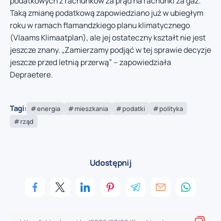
podatkowych z rachunków za prąd na rachunki za gaz.
Taką zmianę podatkową zapowiedziano już w ubiegłym
roku w ramach flamandzkiego planu klimatycznego
(Vlaams Klimaatplan), ale jej ostateczny kształt nie jest
jeszcze znany. „Zamierzamy podjąć w tej sprawie decyzje
jeszcze przed letnią przerwą” – zapowiedziała
Depraetere.
Tagi:
energia
mieszkania
podatki
polityka
rząd
Udostępnij