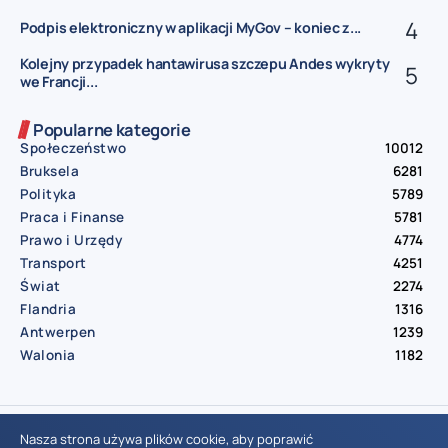
Podpis elektroniczny w aplikacji MyGov – koniec z...
Kolejny przypadek hantawirusa szczepu Andes wykryty
we Francji...
Popularne kategorie
Społeczeństwo
10012
Bruksela
6281
Polityka
5789
Praca i Finanse
5781
Prawo i Urzędy
4774
Transport
4251
Świat
2274
Flandria
1316
Antwerpen
1239
Walonia
1182
© Aktualnosci.be – All Right Reserved 2016-2026
Nasza strona używa plików cookie, aby poprawić