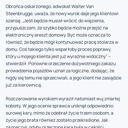
Obrońca oskarżonego, adwokat Walter Van
Steenbrugge, uważa, że nowy wyrok daje jego klientowi
szansę. „Jeśli będzie musiał wrócić do więzienia,
przypuszczam, że szybko będzie można przejść na
elektroniczny areszt domowy. Być może oznacza to
również, że będzie mógł kontynuować pracę stolarza w
domu. Coś takiego tylko wsparłoby proces poprawy,
który u mojego klienta jest już wyraźnie widoczny” –
stwierdził. Ponowne orzeczenie dożywotniego zakazu
prowadzenia pojazdów uznał za logiczne, dodając, że
nigdy się temu nie sprzeciwiali, a jego klient nie zasiądzie
już za kierownicą.
Rozczarowanie wyrokiem wyraził natomiast wuj zmarłej
kobiety. W jego ocenie sprawca uniknął odpowiednio
surowej kary, mimo że odebrał życie trzem osobom, a
życie jego brata również zostało przekreślone. Jak
zaznaczył, gdyby orzeczona kara była w całości