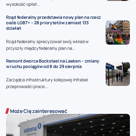
wysokość opłat...
Rząd federalny przedstawia nowy plan na rzecz
osób LGBT+ – 28 priorytetów zamiast 133
działań
Rząd federalny sprecyzował swój wkład w
przyszły międzyfederalny plan na...
Remont dworca Bockstael na Laeken – zmiany
w ruchu pociągów od 8 do 29 sierpnia
Zarządca infrastruktury kolejowej Infrabel
przeprowadzi prace...
Może Cię zainteresować