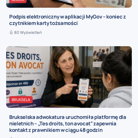
Podpis elektroniczny w aplikacji MyGov – koniec z
czytnikiem karty tożsamości
80 Wyświetleń
BRUKSELA
Brukselska adwokatura uruchomiła platformę dla
nieletnich – „Tes droits, ton avocat” zapewnia
kontakt z prawnikiem w ciągu 48 godzin