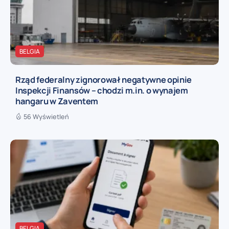
BELGIA
Rząd federalny zignorował negatywne opinie
Inspekcji Finansów – chodzi m.in. o wynajem
hangaru w Zaventem
56 Wyświetleń
BELGIA