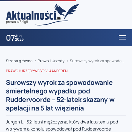
07
Aug
2026
Strona główna
Prawo i Urzędy
Surowszy wyrok za spowodowanie śmiertelnego wypadku pod Ruddervoorde – 52-latek skazany w apelacji na 5 lat więzienia
/
/
PRAWO I URZĘDY
WEST-VLAANDEREN
Surowszy wyrok za spowodowanie
śmiertelnego wypadku pod
Ruddervoorde – 52-latek skazany w
apelacji na 5 lat więzienia
Jurgen L., 52-letni mężczyzna, który dwa lata temu pod
wpływem alkoholu spowodował pod Ruddervoorde