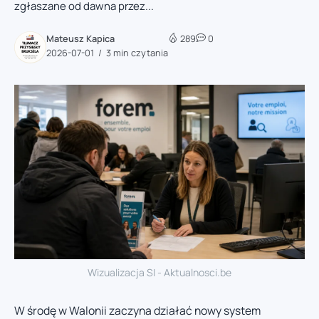
zgłaszane od dawna przez...
Mateusz Kapica
289
0
2026-07-01
3 min czytania
Wizualizacja SI - Aktualnosci.be
W środę w Walonii zaczyna działać nowy system