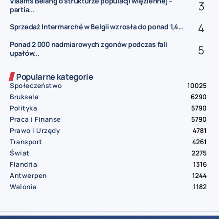
Vlaams Belang o strukturze populacji więziennej –
partia...
Sprzedaż Intermarché w Belgii wzrosła do ponad 1,4...
Ponad 2 000 nadmiarowych zgonów podczas fali
upałów...
Popularne kategorie
Społeczeństwo
10025
Bruksela
6290
Polityka
5790
Praca i Finanse
5790
Prawo i Urzędy
4781
Transport
4261
Świat
2275
Flandria
1316
Antwerpen
1244
Walonia
1182