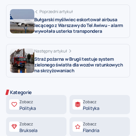
Poprzedni artykuł
Bułgarski myśliwiec eskortował airbusa
lecącego z Warszawy do Tel Awiwu – alarm
wywołała usterka transpondera
Następny artykuł
Straż pożarna w Brugii testuje system
zielonego światła dla wozów ratunkowych
na skrzyżowaniach
Kategorie
Zobacz
Zobacz
Polityka
Polityka
Zobacz
Zobacz
Bruksela
Flandria