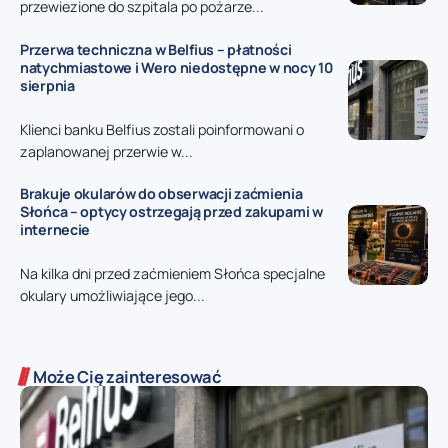
przewiezione do szpitala po pożarze...
Przerwa techniczna w Belfius – płatności
natychmiastowe i Wero niedostępne w nocy 10
sierpnia
Klienci banku Belfius zostali poinformowani o
zaplanowanej przerwie w...
Brakuje okularów do obserwacji zaćmienia
Słońca – optycy ostrzegają przed zakupami w
internecie
Na kilka dni przed zaćmieniem Słońca specjalne
okulary umożliwiające jego...
Może Cię zainteresować