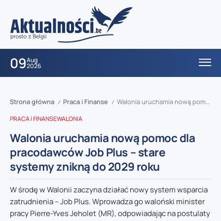
09
Aug
2026
Strona główna
Praca i Finanse
Walonia uruchamia nową pomoc dla pracodawców Job Plus – stare systemy znikną do 2029 roku
/
/
PRACA I FINANSE
WALONIA
Walonia uruchamia nową pomoc dla
pracodawców Job Plus – stare
systemy znikną do 2029 roku
W środę w Walonii zaczyna działać nowy system wsparcia
zatrudnienia – Job Plus. Wprowadza go waloński minister
pracy Pierre-Yves Jeholet (MR), odpowiadając na postulaty