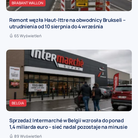
BRABANT WALLON
Remont węzła Haut-Ittre na obwodnicy Brukseli –
utrudnienia od 10 sierpnia do 4 września
65 Wyświetleń
BELGIA
Sprzedaż Intermarché w Belgii wzrosła do ponad
1,4 miliarda euro – sieć nadal pozostaje na minusie
89 Wyświetleń