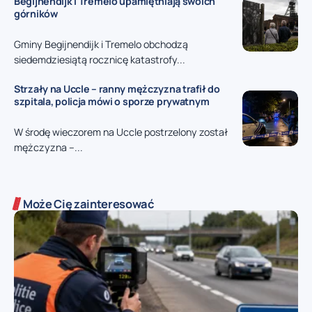
Begijnendijk i Tremelo upamiętniają swoich
górników
Gminy Begijnendijk i Tremelo obchodzą
siedemdziesiątą rocznicę katastrofy...
Strzały na Uccle – ranny mężczyzna trafił do
szpitala, policja mówi o sporze prywatnym
W środę wieczorem na Uccle postrzelony został
mężczyzna –...
Może Cię zainteresować