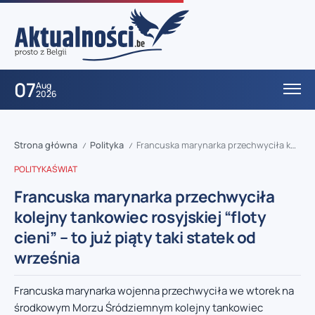
07
Aug
2026
Strona główna
Polityka
Francuska marynarka przechwyciła kolejny tankowiec rosyjskiej “floty cieni” – to już piąty taki statek od września
/
/
POLITYKA
ŚWIAT
Francuska marynarka przechwyciła
kolejny tankowiec rosyjskiej “floty
cieni” – to już piąty taki statek od
września
Francuska marynarka wojenna przechwyciła we wtorek na
środkowym Morzu Śródziemnym kolejny tankowiec