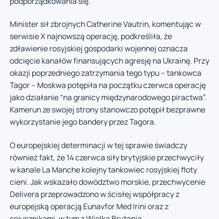
podporządkowania się.
Minister sił zbrojnych Catherine Vautrin, komentując w
serwisie X najnowszą operację, podkreśliła, że
zdławienie rosyjskiej gospodarki wojennej oznacza
odcięcie kanałów finansujących agresję na Ukrainę. Przy
okazji poprzedniego zatrzymania tego typu – tankowca
Tagor – Moskwa potępiła na początku czerwca operację
jako działanie “na granicy międzynarodowego piractwa”.
Kamerun ze swojej strony stanowczo potępił bezprawne
wykorzystanie jego bandery przez Tagora.
O europejskiej determinacji w tej sprawie świadczy
również fakt, że 14 czerwca siły brytyjskie przechwyciły
w kanale La Manche kolejny tankowiec rosyjskiej floty
cieni. Jak wskazało dowództwo morskie, przechwycenie
Delivera przeprowadzono w ścisłej współpracy z
europejską operacją Eunavfor Med Irini oraz z
sojusznikami, w tym z Wielką Brytanią.