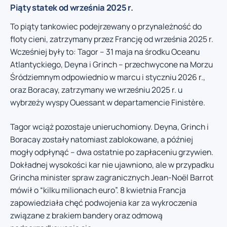
Piąty statek od września 2025 r.
To piąty tankowiec podejrzewany o przynależność do
floty cieni, zatrzymany przez Francję od września 2025 r.
Wcześniej były to: Tagor – 31 maja na środku Oceanu
Atlantyckiego, Deyna i Grinch – przechwycone na Morzu
Śródziemnym odpowiednio w marcu i styczniu 2026 r.,
oraz Boracay, zatrzymany we wrześniu 2025 r. u
wybrzeży wyspy Ouessant w departamencie Finistère.
Tagor wciąż pozostaje unieruchomiony. Deyna, Grinch i
Boracay zostały natomiast zablokowane, a później
mogły odpłynąć – dwa ostatnie po zapłaceniu grzywien.
Dokładnej wysokości kar nie ujawniono, ale w przypadku
Grincha minister spraw zagranicznych Jean-Noël Barrot
mówił o “kilku milionach euro”. 8 kwietnia Francja
zapowiedziała chęć podwojenia kar za wykroczenia
związane z brakiem bandery oraz odmową