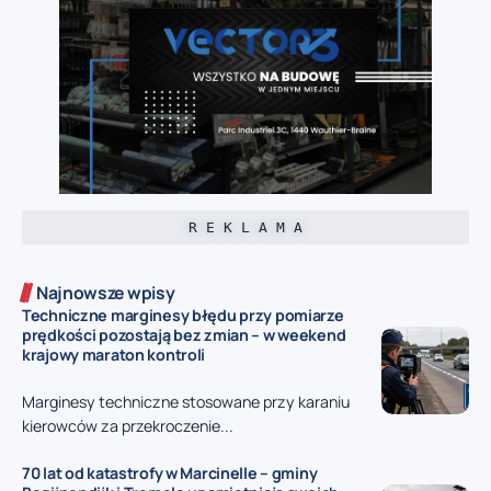
R E K L A M A
Najnowsze wpisy
Techniczne marginesy błędu przy pomiarze
prędkości pozostają bez zmian – w weekend
krajowy maraton kontroli
Marginesy techniczne stosowane przy karaniu
kierowców za przekroczenie...
70 lat od katastrofy w Marcinelle – gminy