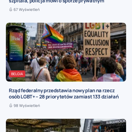
szpitala, policja mówi o sporze prywatnym
67 Wyświetleń
BELGIA
Rząd federalny przedstawia nowy plan na rzecz
osób LGBT+ – 28 priorytetów zamiast 133 działań
98 Wyświetleń