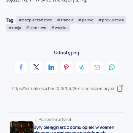
Tagi:
bezpieczeństwo
francja
paliwo
prokuratura
rosja
śledztwo
wojsko
Udostępnij
Poprzedni artykuł
Były pielęgniarz z domu opieki w Voeren
skazany za molestowanie śpiących