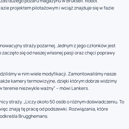
czas dużego pożaru magazynu w Brukseli. Robot
azie projektem pilotażowym i wciąż znajduje się w fazie
owacyjny straży pożarnej. Jednym z jego członków jest
 zaczęło się od naszej własnej pasji oraz chęci poprawy
dziliśmy w nim wiele modyfikacji. Zamontowaliśmy nasze
akże kamery termowizyjne, dzięki którym dobrze widzimy
 w terenie niezwykle ważny” – mówi Lankers.
nicy straży. „Liczy około 50 osób o różnym doświadczeniu. To
 więc znają tę pracę od podszewki. Rozwiązania, które
 podkreśla Brugghemans.