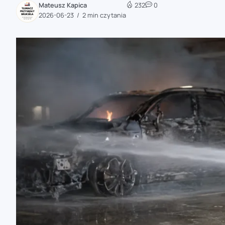
Mateusz Kapica
232
0
zaobserwuj nas
2026-06-23
2 min czytania
zaobserwuj nas
zaobserwuj nas
zaobserwuj nas