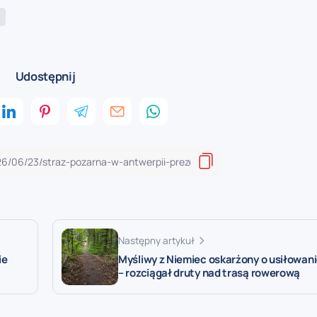
Udostępnij
Następny artykuł
ie
Myśliwy z Niemiec oskarżony o usiłowan
– rozciągał druty nad trasą rowerową