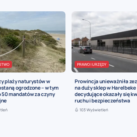
STWO
PRAWO I URZĘDY
y plaży naturystów w
Prowincja unieważniła ze
ostaną ogrodzone – w tym
na duży sklep w Harelbeke
ko 50 mandatów za czyny
decydujące okazały się kw
jne
ruchu i bezpieczeństwa
tleń
103 Wyświetleń