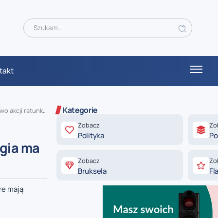
takt
Kategorie
cji ratunkowych
Zobacz
Zo
Polityka
Po
ogia ma
Zobacz
Zo
Bruksela
Fl
re mają