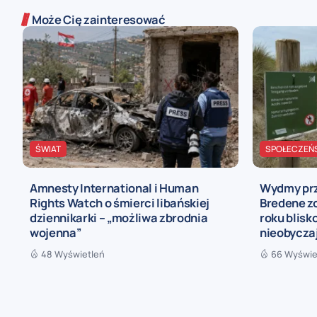
Może Cię zainteresować
ŚWIAT
SPOŁECZEŃ
Amnesty International i Human
Wydmy prz
Rights Watch o śmierci libańskiej
Bredene z
dziennikarki – „możliwa zbrodnia
roku blis
wojenna”
nieobycza
48 Wyświetleń
66 Wyświe