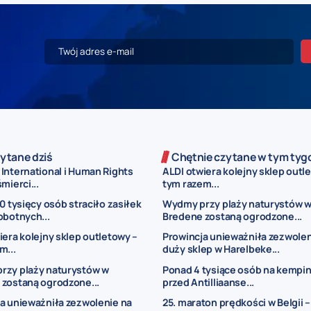
ytane dziś
Chętnie czytane w tym tyg
International i Human Rights
ALDI otwiera kolejny sklep outl
mierci...
tym razem...
00 tysięcy osób straciło zasiłek
Wydmy przy plaży naturystów 
obotnych...
Bredene zostaną ogrodzone...
iera kolejny sklep outletowy –
Prowincja unieważniła zezwolen
m...
duży sklep w Harelbeke...
rzy plaży naturystów w
Ponad 4 tysiące osób na kempi
zostaną ogrodzone...
przed Antilliaanse...
a unieważniła zezwolenie na
25. maraton prędkości w Belgii –