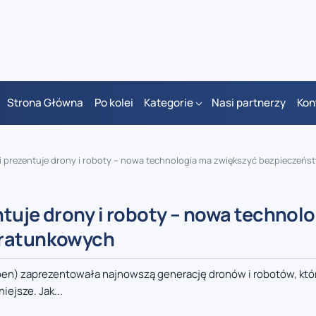
Strona Główna
Po kolei
Kategorie
Nasi partnerzy
Kon
prezentuje drony i roboty – nowa technologia ma zwiększyć bezpieczeństwo ak
tuje drony i roboty – nowa technol
 ratunkowych
pen) zaprezentowała najnowszą generację dronów i robotów, któ
ejsze. Jak...