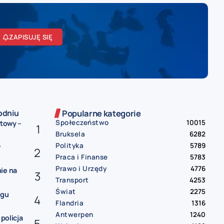
ZAPISUJĘ SIĘ
odniu
Popularne kategorie
Społeczeństwo
10015
etowy –
Bruksela
6282
Polityka
5789
w
Praca i Finanse
5783
Prawo i Urzędy
4776
ie na
Transport
4253
Świat
2275
ngu
Flandria
1316
Antwerpen
1240
 policja