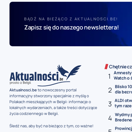
BĄDŹ NA BIEŻĄCO Z AKTUALNOSCI.BE!
Zapisz się do naszego newslettera!
Chętnie cz
Amnesty 
Watch o ś
Blisko 1
Aktualnosci.be
to nowoczesny portal
dla bezr
informacyjny stworzony specjalnie z myślą o
ALDI otw
Polakach mieszkających w Belgii: informacje o
tym raze
lokalnych wydarzeniach, a także treści dotyczące
życia codziennego w Belgii.
Wydmy p
Bredene 
Śledź nas, aby być na bieżąco z tym, co ważne!
Prowincj