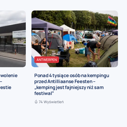
ANTWERPEN
zwolenie
Ponad 4 tysiące osób na kempingu
 –
przed Antilliaanse Feesten –
estie
„kemping jest fajniejszy niż sam
festiwal”
74 Wyświetleń