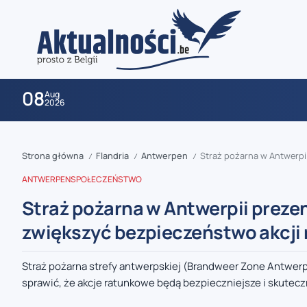
08
Aug
2026
Strona główna
Flandria
Antwerpen
Straż pożarna w Antwerpii 
/
/
/
ANTWERPEN
SPOŁECZEŃSTWO
Straż pożarna w Antwerpii prezen
zwiększyć bezpieczeństwo akcji
zaobserwuj nas
Straż pożarna strefy antwerpskiej (Brandweer Zone Antwer
sprawić, że akcje ratunkowe będą bezpieczniejsze i skuteczni
zaobserwuj nas