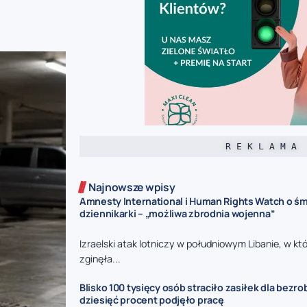
R E K L A M A
Najnowsze wpisy
Amnesty International i Human Rights Watch o śmi
dziennikarki – „możliwa zbrodnia wojenna”
Izraelski atak lotniczy w południowym Libanie, w kt
zginęła...
Blisko 100 tysięcy osób straciło zasiłek dla bezro
dziesięć procent podjęło pracę