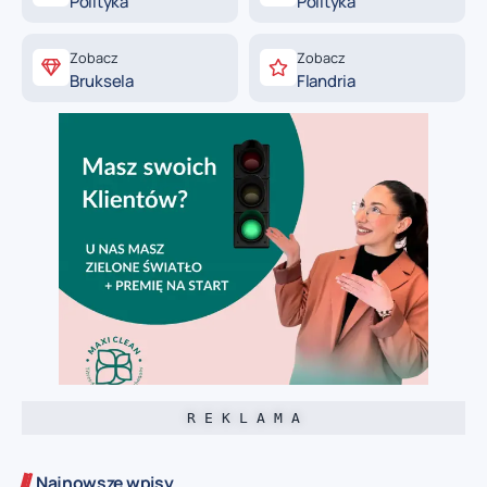
Polityka
Polityka
Zobacz
Zobacz
Bruksela
Flandria
R E K L A M A
Najnowsze wpisy