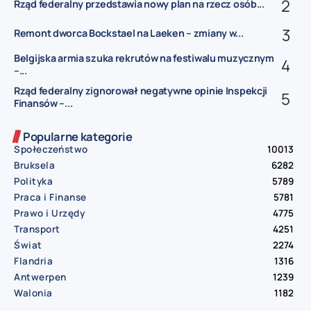
Rząd federalny przedstawia nowy plan na rzecz osób...
Remont dworca Bockstael na Laeken – zmiany w...
Belgijska armia szuka rekrutów na festiwalu muzycznym
–...
Rząd federalny zignorował negatywne opinie Inspekcji
Finansów –...
Popularne kategorie
Społeczeństwo
10013
Bruksela
6282
Polityka
5789
Praca i Finanse
5781
Prawo i Urzędy
4775
Transport
4251
Świat
2274
Flandria
1316
Antwerpen
1239
Walonia
1182