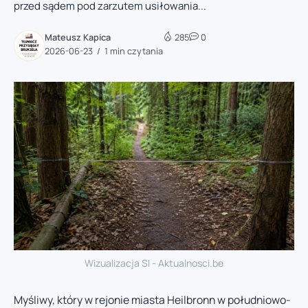
przed sądem pod zarzutem usiłowania...
Mateusz Kapica
285
0
2026-06-23
1 min czytania
Wizualizacja SI - Aktualnosci.be
Myśliwy, który w rejonie miasta Heilbronn w południowo-