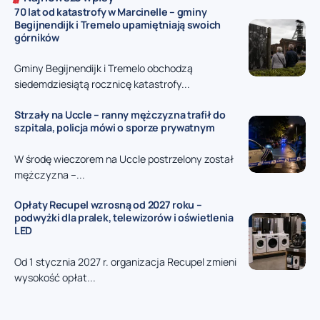
70 lat od katastrofy w Marcinelle – gminy
Begijnendijk i Tremelo upamiętniają swoich
górników
Gminy Begijnendijk i Tremelo obchodzą
siedemdziesiątą rocznicę katastrofy...
Strzały na Uccle – ranny mężczyzna trafił do
szpitala, policja mówi o sporze prywatnym
W środę wieczorem na Uccle postrzelony został
mężczyzna –...
Opłaty Recupel wzrosną od 2027 roku –
podwyżki dla pralek, telewizorów i oświetlenia
LED
Od 1 stycznia 2027 r. organizacja Recupel zmieni
wysokość opłat...