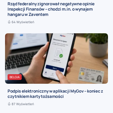
Rząd federalny zignorował negatywne opinie
Inspekcji Finansów – chodzi m.in. o wynajem
hangaru w Zaventem
64 Wyświetleń
BELGIA
Podpis elektroniczny w aplikacji MyGov – koniec z
czytnikiem karty tożsamości
87 Wyświetleń