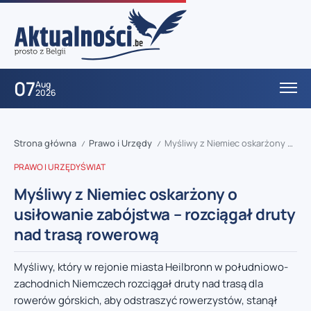
07
Aug
2026
Strona główna
Prawo i Urzędy
Myśliwy z Niemiec oskarżony o usiłowanie zabójstwa – rozciągał druty nad trasą rowerową
/
/
PRAWO I URZĘDY
ŚWIAT
Myśliwy z Niemiec oskarżony o
usiłowanie zabójstwa – rozciągał druty
nad trasą rowerową
Myśliwy, który w rejonie miasta Heilbronn w południowo-
zachodnich Niemczech rozciągał druty nad trasą dla
rowerów górskich, aby odstraszyć rowerzystów, stanął