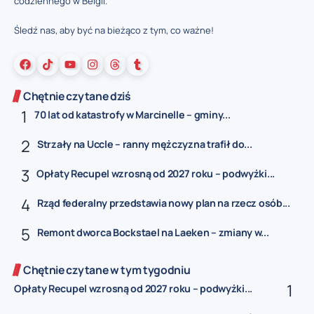
codziennego w Belgii.
Śledź nas, aby być na bieżąco z tym, co ważne!
Chętnie czytane dziś
70 lat od katastrofy w Marcinelle – gminy...
Strzały na Uccle – ranny mężczyzna trafił do...
Opłaty Recupel wzrosną od 2027 roku – podwyżki...
Rząd federalny przedstawia nowy plan na rzecz osób...
Remont dworca Bockstael na Laeken – zmiany w...
Chętnie czytane w tym tygodniu
Opłaty Recupel wzrosną od 2027 roku – podwyżki...