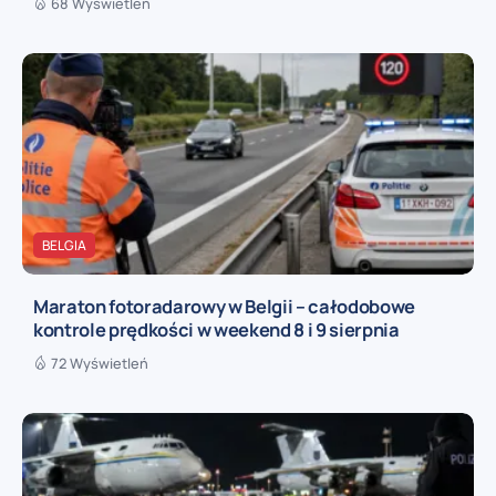
68 Wyświetleń
BELGIA
Maraton fotoradarowy w Belgii – całodobowe
kontrole prędkości w weekend 8 i 9 sierpnia
72 Wyświetleń