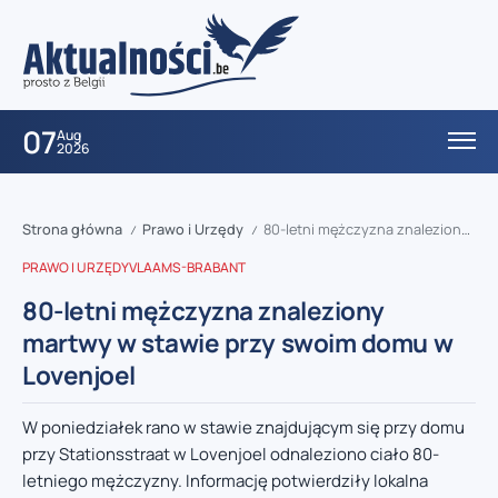
07
Aug
2026
Strona główna
Prawo i Urzędy
80-letni mężczyzna znaleziony martwy w stawie przy swoim domu w Lovenjoel
/
/
PRAWO I URZĘDY
VLAAMS-BRABANT
80-letni mężczyzna znaleziony
martwy w stawie przy swoim domu w
Lovenjoel
W poniedziałek rano w stawie znajdującym się przy domu
przy Stationsstraat w Lovenjoel odnaleziono ciało 80-
letniego mężczyzny. Informację potwierdziły lokalna