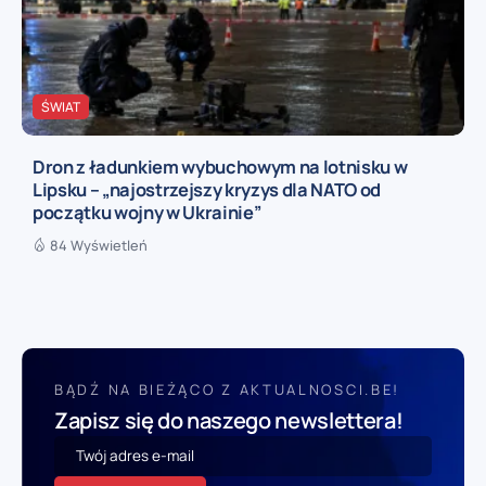
ŚWIAT
Dron z ładunkiem wybuchowym na lotnisku w
Lipsku – „najostrzejszy kryzys dla NATO od
początku wojny w Ukrainie”
84 Wyświetleń
BĄDŹ NA BIEŻĄCO Z AKTUALNOSCI.BE!
Zapisz się do naszego newslettera!