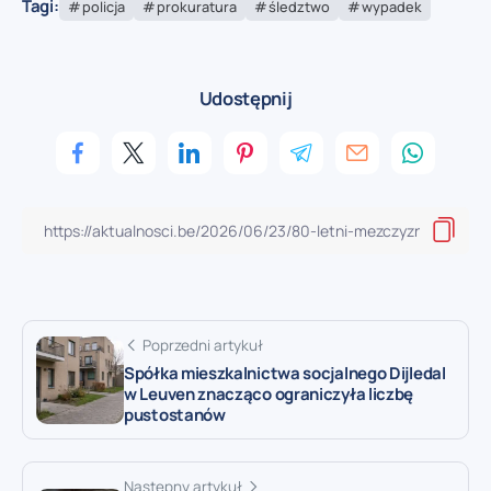
Tagi:
policja
prokuratura
śledztwo
wypadek
Udostępnij
Poprzedni artykuł
Spółka mieszkalnictwa socjalnego Dijledal
w Leuven znacząco ograniczyła liczbę
pustostanów
Następny artykuł