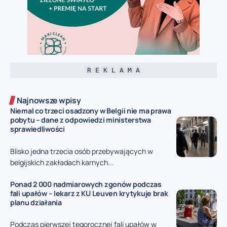
R E K L A M A
Najnowsze wpisy
Niemal co trzeci osadzony w Belgii nie ma prawa
pobytu – dane z odpowiedzi ministerstwa
sprawiedliwości
Blisko jedna trzecia osób przebywających w
belgijskich zakładach karnych...
Ponad 2 000 nadmiarowych zgonów podczas
fali upałów – lekarz z KU Leuven krytykuje brak
planu działania
Podczas pierwszej tegorocznej fali upałów w