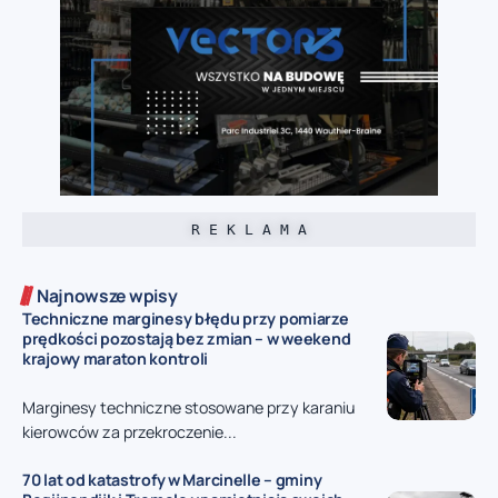
R E K L A M A
Najnowsze wpisy
Techniczne marginesy błędu przy pomiarze
prędkości pozostają bez zmian – w weekend
krajowy maraton kontroli
Marginesy techniczne stosowane przy karaniu
kierowców za przekroczenie...
70 lat od katastrofy w Marcinelle – gminy