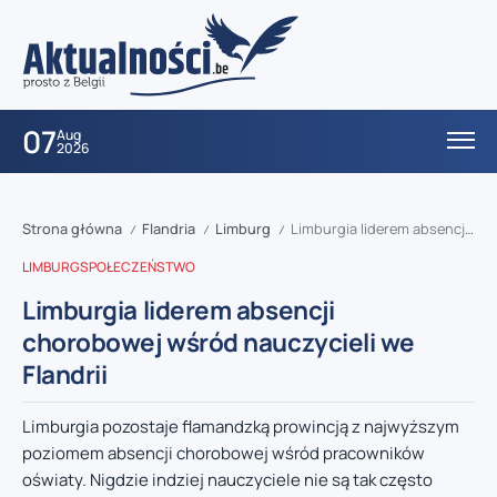
07
Aug
2026
Strona główna
Flandria
Limburg
Limburgia liderem absencji chorobowej wśród nauczycieli we Flandrii
/
/
/
LIMBURG
SPOŁECZEŃSTWO
Limburgia liderem absencji
chorobowej wśród nauczycieli we
Flandrii
Limburgia pozostaje flamandzką prowincją z najwyższym
poziomem absencji chorobowej wśród pracowników
oświaty. Nigdzie indziej nauczyciele nie są tak często