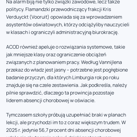
Na alarm biją nie tylko związki zawodowe, lecz także
politycy. Flamandzki przewodniczący frakcji Kris
Verduyckt (Vooruit) opowiada się za wprowadzeniem
asystentów oświatowych, którzy odciążyliby nauczycieli
w klasach i ograniczyli administracyjną biurokrację.
ACOD również apeluje o rozwiązania systemowe, takie
jak mniejsze klasy oraz ograniczenie obciążeń
związanych z planowaniem pracy. Według Vannijlena
przekaz do władz jest jasny – potrzebne jest pogłębione
badanie przyczyn, dla których Limburgia rok po roku
znajduje się na czele zestawienia. Jak podkreśla, należy
pilnie sprawdzić, dlaczego ta prowincja pozostaje
liderem absencji chorobowej w oświacie.
Tymczasem szkoły próbują uzupełniać braki w planach
lekcji, ale przychodzi im to z coraz większym trudem. W
2025 r. jedynie 56,7 procent dni absencji chorobowej