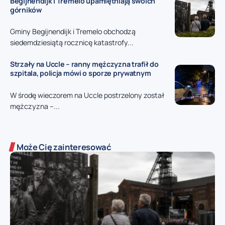
Begijnendijk i Tremelo upamiętniają swoich
górników
Gminy Begijnendijk i Tremelo obchodzą
siedemdziesiątą rocznicę katastrofy...
Strzały na Uccle – ranny mężczyzna trafił do
szpitala, policja mówi o sporze prywatnym
W środę wieczorem na Uccle postrzelony został
mężczyzna –...
Może Cię zainteresować