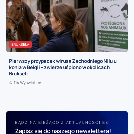
BRUKSELA
Pierwszy przypadek wirusa Zachodniego Nilu u
konia w Belgii – zwierzę uśpiono w okolicach
Brukseli
114 Wyświetleń
BĄDŹ NA BIEŻĄCO Z AKTUALNOSCI.BE!
Zapisz się do naszego newslettera!