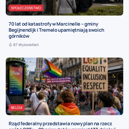
SPOŁECZEŃSTWO
70 lat od katastrofy w Marcinelle – gminy
Begijnendijk i Tremelo upamiętniają swoich
górników
87 Wyświetleń
BELGIA
Rząd federalny przedstawia nowy plan na rzecz