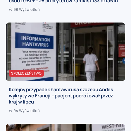
osób LGBT+ – 28 priorytetów zamiast 133 działań
98 Wyświetleń
SPOŁECZEŃSTWO
Kolejny przypadek hantawirusa szczepu Andes
wykryty we Francji – pacjent podróżował przez
kraj w lipcu
94 Wyświetleń