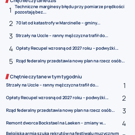
Chętnie czytane dziś
Techniczne marginesy błędu przy pomiarze prędkości
pozostają bez...
70 lat od katastrofy w Marcinelle – gminy...
Strzały na Uccle – ranny mężczyzna trafił do...
Opłaty Recupel wzrosną od 2027 roku – podwyżki...
Rząd federalny przedstawia nowy plan na rzecz osób...
Chętnie czytane w tym tygodniu
Strzały na Uccle – ranny mężczyzna trafił do...
Opłaty Recupel wzrosną od 2027 roku – podwyżki...
Rząd federalny przedstawia nowy plan na rzecz osób...
Remont dworca Bockstael na Laeken – zmiany w...
Belgijska armia szuka rekrutów na festiwalu muzycznym