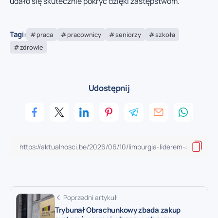
udało się skutecznie pokryć dzięki zastępstwom.
Tagi:
praca
pracownicy
seniorzy
szkoła
zdrowie
Udostępnij
Poprzedni artykuł
Trybunał Obrachunkowy zbada zakup