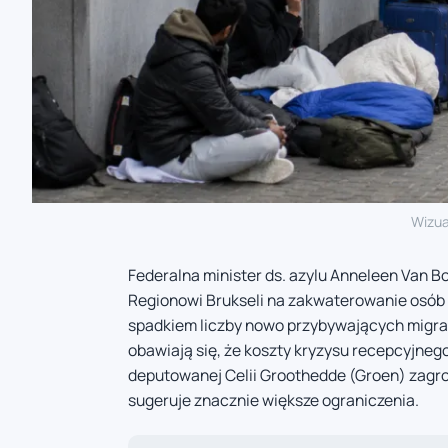
Wizua
Federalna minister ds. azylu Anneleen Van 
Regionowi Brukseli na zakwaterowanie osób 
spadkiem liczby nowo przybywających migran
obawiają się, że koszty kryzysu recepcyjneg
deputowanej Celii Groothedde (Groen) zagr
sugeruje znacznie większe ograniczenia.