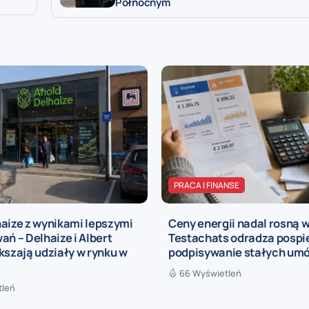
Północnym
PRACA I FINANSE
aize z wynikami lepszymi
Ceny energii nadal rosną w
ań – Delhaize i Albert
Testachats odradza pospi
kszają udziały w rynku w
podpisywanie stałych um
66 Wyświetleń
tleń