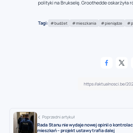
polityki na Brukselę. Groothedde oskarżyła r
Tagi:
budżet
mieszkania
pieniądze
p
Poprzedni artykuł
Rada Stanu nie wydaje nowej opinii o kontrola
mieszkań – projekt ustawy trafia dalej