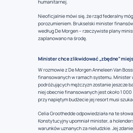
humanitarnej.
Nieoficjalnie mówi się, że rząd federalny m
porozumieniem. Brukselski minister finansów D
według De Morgen – rzeczywiste plany minist
zaplanowano na środę.
Minister chce zlikwidować „zbędne” miej
W rozmowie z De Morgen Anneleen Van Bossuy
finansowanych w ramach systemu. Minister wy
podróżujących mężczyzn zostanie jeszcze ba
niej obecnie finansowanych jest około 1 000 
przy napiętym budżecie jej resort musi szuka
Celia Groothedde odpowiedziała na te słowa
Konstytucyjny upomniał minister, a holender
warunków uznanych za nieludzkie. Jej zdanie