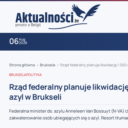
06
Aug
2026
Strona główna
Bruksela
Rząd federalny planuje likwidację 1 000 
/
/
BRUKSELA
POLITYKA
Rząd federalny planuje likwidację
azyl w Brukseli
zaobserwuj nas
Federalna minister ds. azylu Anneleen Van Bossuyt (N-VA) 
zakwaterowanie osób ubiegających się o azyl. Resort tłuma
zaobserwuj nas