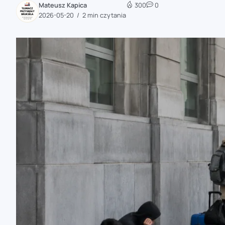
Mateusz Kapica
300
0
zaobserwuj nas
2026-05-20
2 min czytania
zaobserwuj nas
zaobserwuj nas
zaobserwuj nas