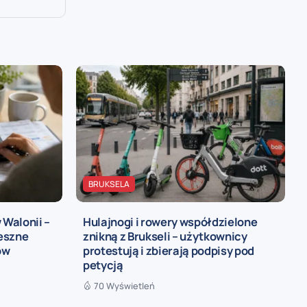
BRUKSELA
 Walonii –
Hulajnogi i rowery współdzielone
eszne
znikną z Brukseli – użytkownicy
ów
protestują i zbierają podpisy pod
petycją
70 Wyświetleń