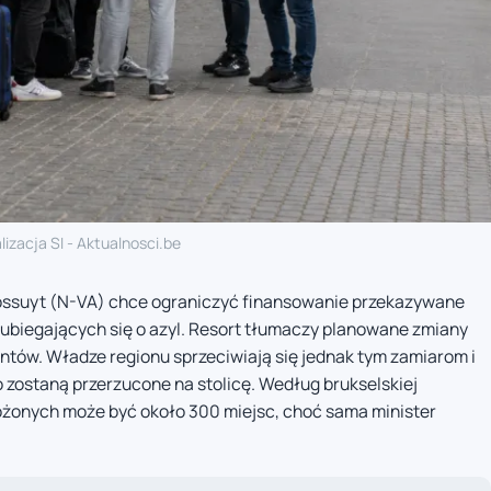
lizacja SI - Aktualnosci.be
Bossuyt (N-VA) chce ograniczyć finansowanie przekazywane
ubiegających się o azyl. Resort tłumaczy planowane zmiany
tów. Władze regionu sprzeciwiają się jednak tym zamiarom i
o zostaną przerzucone na stolicę. Według brukselskiej
ożonych może być około 300 miejsc, choć sama minister