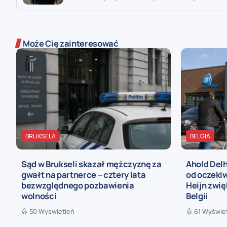
Może Cię zainteresować
BRUKSELA
BELGIA
Sąd w Brukseli skazał mężczyznę za
Ahold Delh
gwałt na partnerce – cztery lata
od oczekiw
bezwzględnego pozbawienia
Heijn zwię
wolności
Belgii
50 Wyświetleń
61 Wyświe