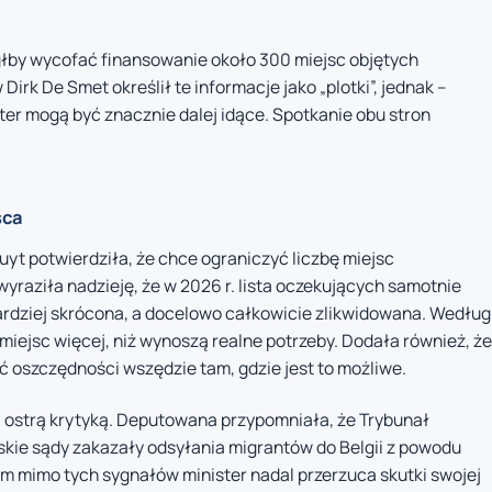
ógłby wycofać finansowanie około 300 miejsc objętych
irk De Smet określił te informacje jako „plotki”, jednak –
er mogą być znacznie dalej idące. Spotkanie obu stron
sca
t potwierdziła, że chce ograniczyć liczbę miejsc
raziła nadzieję, że w 2026 r. lista oczekujących samotnie
rdziej skrócona, a docelowo całkowicie zlikwidowana. Według
miejsc więcej, niż wynoszą realne potrzeby. Dodała również, że
ć oszczędności wszędzie tam, gdzie jest to możliwe.
 ostrą krytyką. Deputowana przypomniała, że Trybunał
skie sądy zakazały odsyłania migrantów do Belgii z powodu
m mimo tych sygnałów minister nadal przerzuca skutki swojej