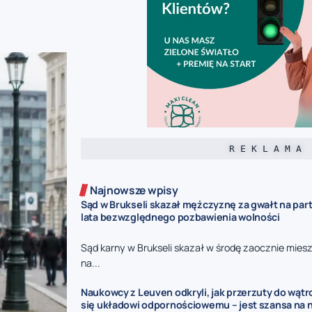
R E K L A M A
Najnowsze wpisy
Sąd w Brukseli skazał mężczyznę za gwałt na part
lata bezwzględnego pozbawienia wolności
Sąd karny w Brukseli skazał w środę zaocznie mies
na...
Naukowcy z Leuven odkryli, jak przerzuty do wąt
się układowi odpornościowemu – jest szansa na 