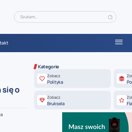
takt
Kategorie
Zobacz
Zo
Polityka
Po
 się o
Zobacz
Zo
Bruksela
Fl
na