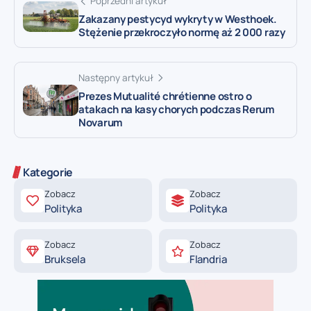
Poprzedni artykuł
Zakazany pestycyd wykryty w Westhoek.
Stężenie przekroczyło normę aż 2 000 razy
Następny artykuł
Prezes Mutualité chrétienne ostro o
atakach na kasy chorych podczas Rerum
Novarum
Kategorie
Zobacz
Zobacz
Polityka
Polityka
Zobacz
Zobacz
Bruksela
Flandria