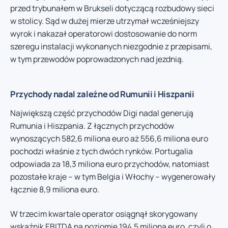
przed trybunałem w Brukseli dotyczącą rozbudowy sieci
w stolicy. Sąd w dużej mierze utrzymał wcześniejszy
wyrok i nakazał operatorowi dostosowanie do norm
szeregu instalacji wykonanych niezgodnie z przepisami,
w tym przewodów poprowadzonych nad jezdnią.
Przychody nadal zależne od Rumunii i Hiszpanii
Największą część przychodów Digi nadal generują
Rumunia i Hiszpania. Z łącznych przychodów
wynoszących 582,6 miliona euro aż 556,6 miliona euro
pochodzi właśnie z tych dwóch rynków. Portugalia
odpowiada za 18,3 miliona euro przychodów, natomiast
pozostałe kraje – w tym Belgia i Włochy – wygenerowały
łącznie 8,9 miliona euro.
W trzecim kwartale operator osiągnął skorygowany
wskaźnik EBITDA na poziomie 194,5 miliona euro, czyli o