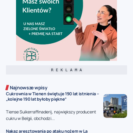
R E K L A M A
Najnowsze wpisy
Cukrownia w Tienen świętuje 190 lat istnienia –
„kolejne 190 lat byłoby piękne”
Tiense Suikerraffinaderij, największy producent
cukru w Belgii, obchodzi...
Nakaz aresztowania po ataku nożem w La