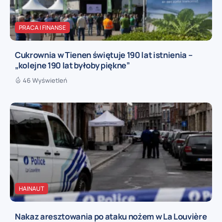
PRACA I FINANSE
Cukrownia w Tienen świętuje 190 lat istnienia –
„kolejne 190 lat byłoby piękne”
46 Wyświetleń
HAINAUT
Nakaz aresztowania po ataku nożem w La Louvière