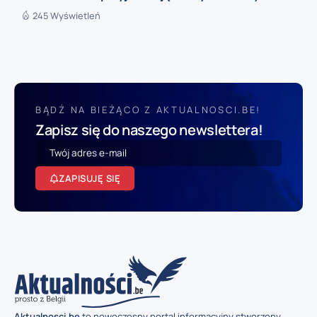
245 Wyświetleń
BĄDŹ NA BIEŻĄCO Z AKTUALNOSCI.BE!
Zapisz się do naszego newslettera!
ZAPISUJĘ SIĘ
Aktualnosci.be
to nowoczesny portal informacyjny stworzony