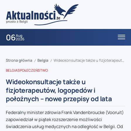
06
Aug
2026
Strona główna
Belgia
Wideokonsultacje także u fizjoterapeutów, logopedów i położnych – nowe przepisy od lata
/
/
BELGIA
SPOŁECZEŃSTWO
Wideokonsultacje także u
fizjoterapeutów, logopedów i
położnych – nowe przepisy od lata
Federalny minister zdrowia Frank Vandenbroucke (Vooruit)
zapowiedział w piątek rozszerzenie możliwości
świadczenia usług medycznych na odległość w Belgii. Od