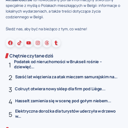
specjalnie z myślą o Polakach mieszkających w Belgii: informacje o
lokalnych wydarzeniach, a także treści dotyczące życia
codziennego w Belgii.
Śledź nas, aby być na bieżąco z tym, co ważne!
Chętnie czytane dziś
Podatek od nieruchomości w Brukseli rośnie –
dziewięć...
Sześć lat więzienia za atak mieczem samurajskim na...
Colruyt otwiera nowy sklep dla firm pod Liège...
Hasselt zamienia się w scenę pod gołym niebem...
Elektryczna dorożka dla turystów uderzyła w drzewo
w...