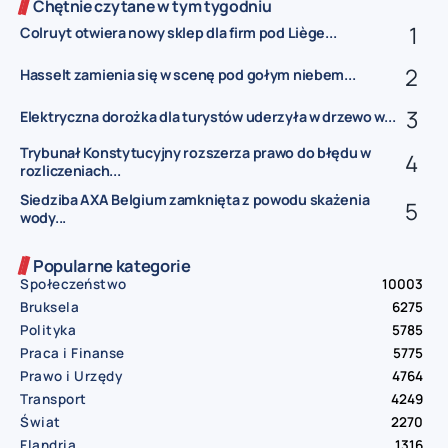
Chętnie czytane w tym tygodniu
Colruyt otwiera nowy sklep dla firm pod Liège...
Hasselt zamienia się w scenę pod gołym niebem...
Elektryczna dorożka dla turystów uderzyła w drzewo w...
Trybunał Konstytucyjny rozszerza prawo do błędu w
rozliczeniach...
Siedziba AXA Belgium zamknięta z powodu skażenia
wody...
Popularne kategorie
Społeczeństwo
10003
Bruksela
6275
Polityka
5785
Praca i Finanse
5775
Prawo i Urzędy
4764
Transport
4249
Świat
2270
Flandria
1316