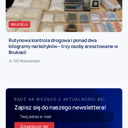
BRUKSELA
Rutynowa kontrola drogowa i ponad dwa
kilogramy narkotyków – trzy osoby aresztowane w
Brukseli
103 Wyświetleń
BĄDŹ NA BIEŻĄCO Z AKTUALNOSCI.BE!
Zapisz się do naszego newslettera!
ZAPISUJĘ SIĘ