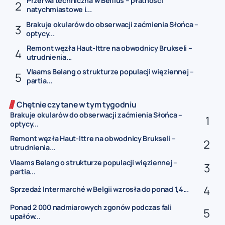
Przerwa techniczna w Belfius – płatności
natychmiastowe i...
Brakuje okularów do obserwacji zaćmienia Słońca –
optycy...
Remont węzła Haut-Ittre na obwodnicy Brukseli –
utrudnienia...
Vlaams Belang o strukturze populacji więziennej –
partia...
Chętnie czytane w tym tygodniu
Brakuje okularów do obserwacji zaćmienia Słońca –
optycy...
Remont węzła Haut-Ittre na obwodnicy Brukseli –
utrudnienia...
Vlaams Belang o strukturze populacji więziennej –
partia...
Sprzedaż Intermarché w Belgii wzrosła do ponad 1,4...
Ponad 2 000 nadmiarowych zgonów podczas fali
upałów...