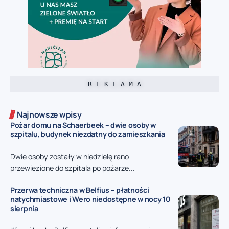
R E K L A M A
Najnowsze wpisy
Pożar domu na Schaerbeek – dwie osoby w
szpitalu, budynek niezdatny do zamieszkania
Dwie osoby zostały w niedzielę rano
przewiezione do szpitala po pożarze...
Przerwa techniczna w Belfius – płatności
natychmiastowe i Wero niedostępne w nocy 10
sierpnia