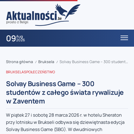
09
Aug
2026
Strona główna
Bruksela
Solvay Business Game – 300 studentów z całego świata rywalizuje w Zaventem
/
/
BRUKSELA
SPOŁECZEŃSTWO
Solvay Business Game – 300
studentów z całego świata rywalizuje
w Zaventem
W piątek 27 i sobotę 28 marca 2026 r. w hotelu Sheraton
przy lotnisku w Brukseli odbywa się dziewiętnasta edycja
Solvay Business Game (SBG). W dwudniowych