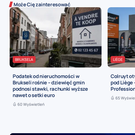
Może Cię zainteresować
BRUKSELA
LIÈGE
Podatek od nieruchomości w
Colruyt ot
Brukseli rośnie – dziewięć gmin
pod Liège
podnosi stawki, rachunki wyższe
Profession
nawet o setki euro
65 Wyświe
60 Wyświetleń