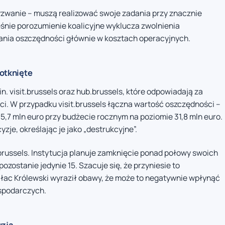
yzwanie – muszą realizować swoje zadania przy znacznie
nie porozumienie koalicyjne wyklucza zwolnienia
kania oszczędności głównie w kosztach operacyjnych.
dotknięte
. visit.brussels oraz hub.brussels, które odpowiadają za
ści. W przypadku visit.brussels łączna wartość oszczędności –
 5,7 mln euro przy budżecie rocznym na poziomie 31,8 mln euro.
je, określając je jako „destrukcyjne”.
russels. Instytucja planuje zamknięcie ponad połowy swoich
ozostanie jedynie 15. Szacuje się, że przyniesie to
ałac Królewski wyraził obawy, że może to negatywnie wpłynąć
ospodarczych.
uzją