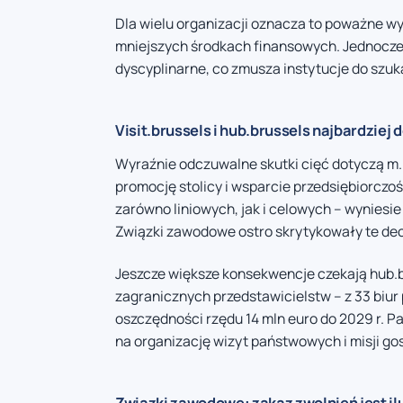
Dla wielu organizacji oznacza to poważne w
mniejszych środkach finansowych. Jednocześ
dyscyplinarne, co zmusza instytucje do szu
Visit.brussels i hub.brussels najbardziej 
Wyraźnie odczuwalne skutki cięć dotyczą m.in
promocję stolicy i wsparcie przedsiębiorczo
zarówno liniowych, jak i celowych – wyniesie
Związki zawodowe ostro skrytykowały te decyz
Jeszcze większe konsekwencje czekają hub.b
zagranicznych przedstawicielstw – z 33 biur p
oszczędności rzędu 14 mln euro do 2029 r. P
na organizację wizyt państwowych i misji g
Związki zawodowe: zakaz zwolnień jest il