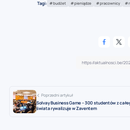
Tagi:
budżet
pieniądze
pracownicy
Poprzedni artykuł
Solvay Business Game – 300 studentów z całe
świata rywalizuje w Zaventem