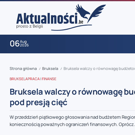
06
Aug
2026
Strona główna
Bruksela
Bruksela walczy o równowagę budżetową 
/
/
BRUKSELA
PRACA I FINANSE
Bruksela walczy o równowagę bud
pod presją cięć
zaobserwuj nas
W przeddzień piątkowego głosowania nad budżetem Regionu B
koniecznością poważnych ograniczeń finansowych. Oprócz.
zaobserwuj nas