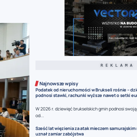
R E K L A M A
Najnowsze wpisy
Podatek od nieruchomości w Brukseli rośnie – dz
podnosi stawki, rachunki wyższe nawet o setki eu
W 2026 r. dziewięć brukselskich gmin podnosi swoj
od...
Sześć lat więzienia za atak mieczem samurajskim n
uznał zamiar zabójstwa