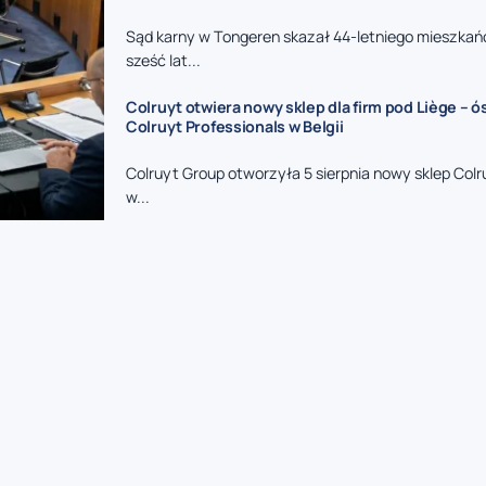
Sąd karny w Tongeren skazał 44-letniego mieszkań
sześć lat...
Colruyt otwiera nowy sklep dla firm pod Liège – 
Colruyt Professionals w Belgii
Colruyt Group otworzyła 5 sierpnia nowy sklep Colr
w...