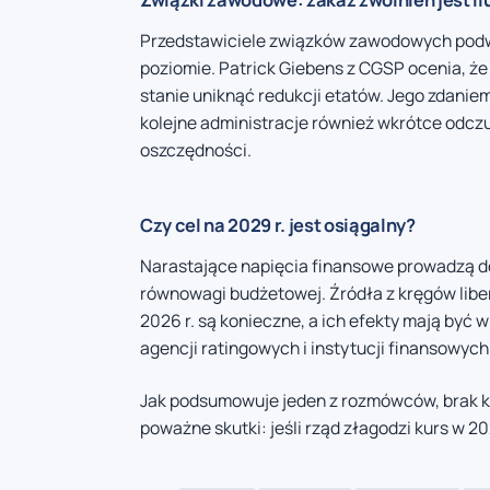
Przedstawiciele związków zawodowych podw
poziomie. Patrick Giebens z CGSP ocenia, że
stanie uniknąć redukcji etatów. Jego zdaniem 
kolejne administracje również wkrótce odczu
oszczędności.
Czy cel na 2029 r. jest osiągalny?
Narastające napięcia finansowe prowadzą do
równowagi budżetowej. Źródła z kręgów libe
2026 r. są konieczne, a ich efekty mają być 
agencji ratingowych i instytucji finansowych
Jak podsumowuje jeden z rozmówców, brak k
poważne skutki: jeśli rząd złagodzi kurs w 2