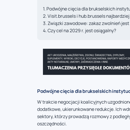
Podwójne cięcia dla brukselskich instytu
Visit.brussels i hub.brussels najbardzie
Związki zawodowe: zakaz zwolnień jest 
Czy cel na 2029 r. jest osiągalny?
Podwójne cięcia dla brukselskich instytuc
W trakcie negocjacji koalicyjnych uzgodnion
dodatkowe, ukierunkowane redukcje. Ich wdr
sektory, którzy prowadzą rozmowy z podległy
oszczędności.