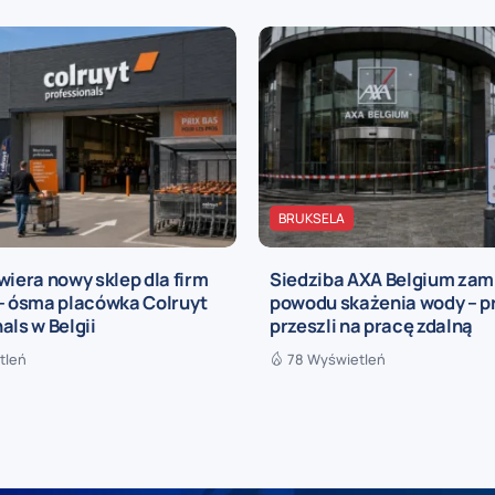
BRUKSELA
wiera nowy sklep dla firm
Siedziba AXA Belgium zam
 – ósma placówka Colruyt
powodu skażenia wody – 
als w Belgii
przeszli na pracę zdalną
tleń
78 Wyświetleń