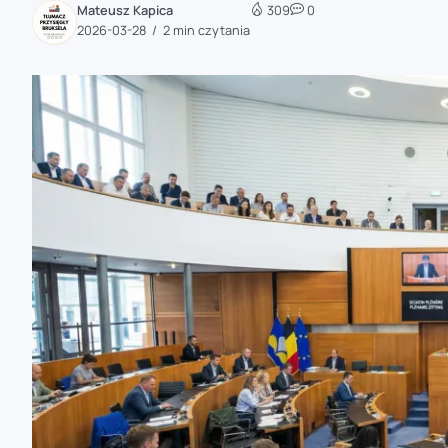
Mateusz Kapica
309
0
zaobserwuj nas
2026-03-28
2 min czytania
zaobserwuj nas
zaobserwuj nas
zaobserwuj nas