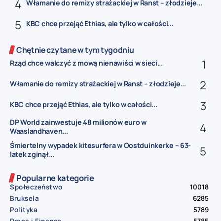
Włamanie do remizy strażackiej w Ranst – złodzieje...
KBC chce przejąć Ethias, ale tylko w całości...
Chętnie czytane w tym tygodniu
Rząd chce walczyć z mową nienawiści w sieci...
Włamanie do remizy strażackiej w Ranst – złodzieje...
KBC chce przejąć Ethias, ale tylko w całości...
DP World zainwestuje 48 milionów euro w
Waaslandhaven...
Śmiertelny wypadek kitesurfera w Oostduinkerke – 63-
latek zginął...
Popularne kategorie
Społeczeństwo
10018
Bruksela
6285
Polityka
5789
Praca i Finanse
5785