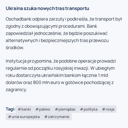
Ukraina szuka nowych tras transportu
Oschadbank odpiera zarzuty i podkreśla, że transport był
zgodny z obowiązującymi procedurami. Bank
zapowiedział jednocześnie, że będzie poszukiwać
alternatywnych i bezpieczniejszych tras przewozu
środków.
Instytucja przypomina, że podobne operacje prowadzi
regularnie od początku rosyjskiej inwazji. W ubiegłym
roku dostarczyła ukraińskim bankom łącznie 1 mld
dolarów oraz 800 mln euro w gotówce pochodzącej z
zagranicy.
Tagi:
banki
paliwo
pieniądze
polityka
rosja
unia europejska
zatrzymanie