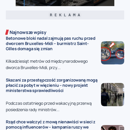
R E K L A M A
Najnowsze wpisy
Betonowe bloki nadal zajmują pas ruchu przed
dworcem Bruxelles-Midi – burmistrz Saint-
Gilles domaga się zmian
Kilkadziesiąt metrów od międzynarodowego
dworca Bruxelles-Midi, przy...
Skazani za przestępczość zorganizowaną mogą
płacić za pobyt w więzieniu – nowy projekt
ministerstwa sprawiedliwości
Podczas ostatniego przed wakacyjną przerwą
posiedzenia rady ministrów...
Rząd chce walczyć z mową nienawiści w sieci z
pomocą influencerów – kampania ruszy we