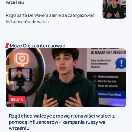
wrześniu
Rząd Barta De Wevera zamierza zaangażować
influencerów do walki z...
Może Cię zainteresować
BELGIA
Rząd chce walczyć z mową nienawiści w sieci z
pomocą influencerów – kampania ruszy we
wrześniu