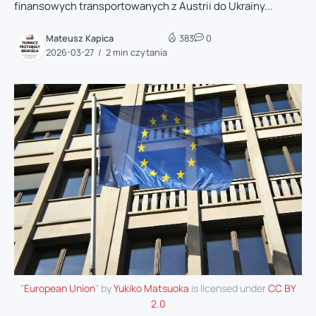
finansowych transportowanych z Austrii do Ukrainy...
Mateusz Kapica
383
0
2026-03-27
2 min czytania
"
European Union
" by
Yukiko Matsuoka
is licensed under
CC BY
2.0