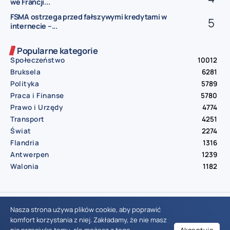
we Francji...
FSMA ostrzega przed fałszywymi kredytami w
internecie –...
Popularne kategorie
Społeczeństwo
10012
Bruksela
6281
Polityka
5789
Praca i Finanse
5780
Prawo i Urzędy
4774
Transport
4251
Świat
2274
Flandria
1316
Antwerpen
1239
Walonia
1182
© Aktualnosci.be – All Right Reserved 2016-2026
Nasza strona używa plików cookie, aby poprawić
komfort korzystania z niej. Zakładamy, że nie masz