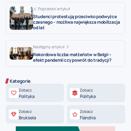
Poprzedni artykuł
Studenci protestują przeciwko podwyżce
czesnego – możliwa największa mobilizacja
od lat
Następny artykuł
Rekordowa liczba małżeństw w Belgii –
efekt pandemii czy powrót do tradycji?
Kategorie
Zobacz
Zobacz
Polityka
Polityka
Zobacz
Zobacz
Bruksela
Flandria