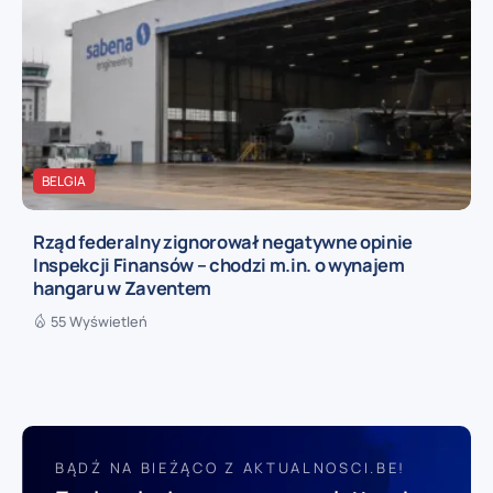
BELGIA
Rząd federalny zignorował negatywne opinie
Inspekcji Finansów – chodzi m.in. o wynajem
hangaru w Zaventem
55 Wyświetleń
BĄDŹ NA BIEŻĄCO Z AKTUALNOSCI.BE!