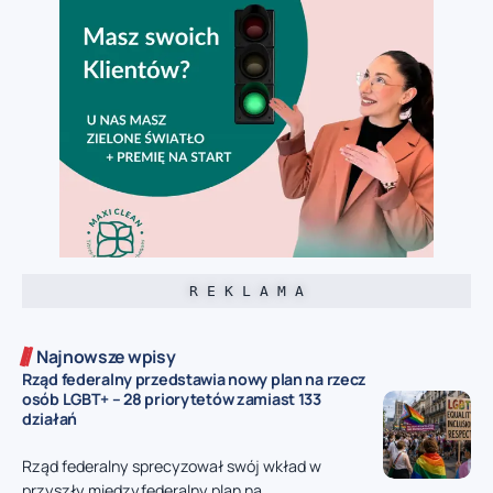
R E K L A M A
Najnowsze wpisy
Rząd federalny przedstawia nowy plan na rzecz
osób LGBT+ – 28 priorytetów zamiast 133
działań
Rząd federalny sprecyzował swój wkład w
przyszły międzyfederalny plan na...