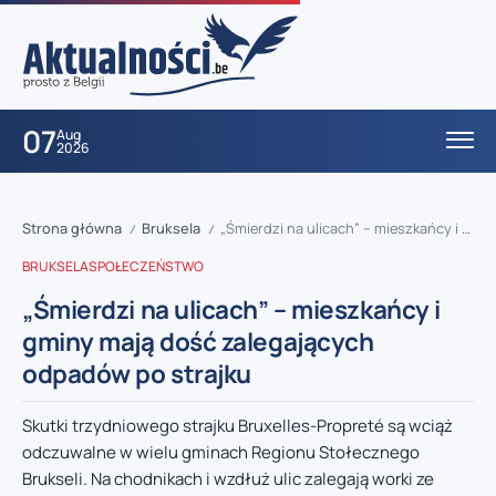
07
Aug
2026
Strona główna
Bruksela
„Śmierdzi na ulicach” – mieszkańcy i gminy mają dość zalegających odpadów po strajku
/
/
BRUKSELA
SPOŁECZEŃSTWO
„Śmierdzi na ulicach” – mieszkańcy i
gminy mają dość zalegających
odpadów po strajku
Skutki trzydniowego strajku Bruxelles-Propreté są wciąż
odczuwalne w wielu gminach Regionu Stołecznego
Brukseli. Na chodnikach i wzdłuż ulic zalegają worki ze