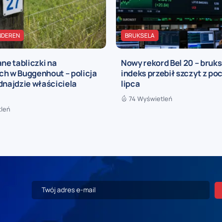
NDEREN
BRUKSELA
e tabliczki na
Nowy rekord Bel 20 – bruks
ch w Buggenhout – policja
indeks przebił szczyt z po
dnajdzie właściciela
lipca
74 Wyświetleń
tleń