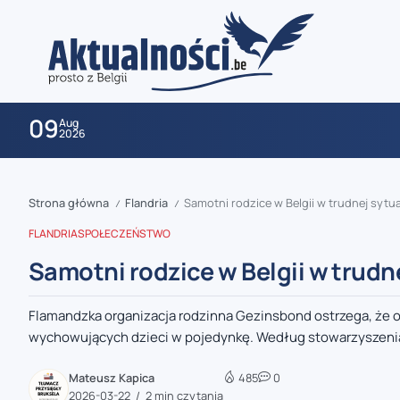
09
Aug
2026
Strona główna
Flandria
Samotni rodzice w Belgii w trudnej sytu
/
/
FLANDRIA
SPOŁECZEŃSTWO
Samotni rodzice w Belgii w trudn
Flamandzka organizacja rodzinna Gezinsbond ostrzega, że ob
zaobserwuj nas
wychowujących dzieci w pojedynkę. Według stowarzyszenia
zaobserwuj nas
Mateusz Kapica
485
0
2026-03-22
2 min czytania