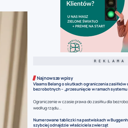
R E K L A M A
Najnowsze wpisy
Vlaams Belang o skutkach ograniczenia zasiłków 
bezrobotnych – „przesunięcie w ramach systemu
Ograniczenie w czasie prawa do zasiłku dla bezrob
według rządu...
Numerowane tabliczki na pastwiskach w Buggenho
szybciej odnajdzie właściciela zwierząt