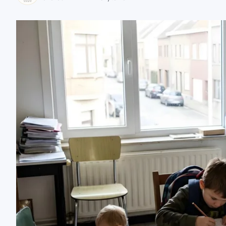
zaobserwuj nas
zaobserwuj nas
zaobserwuj nas
zaobserwuj nas