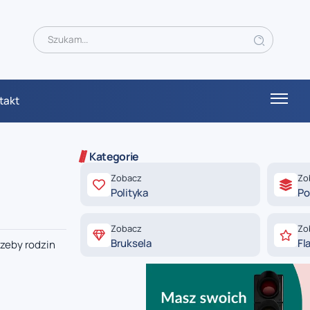
takt
Kategorie
Zobacz
Zo
Polityka
Po
Zobacz
Zo
Bruksela
Fl
rzeby rodzin