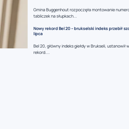
Gmina Buggenhout rozpoczęła montowanie nume
tabliczek na słupkach...
Nowy rekord Bel 20 – brukselski indeks przebił sz
lipca
Bel 20, główny indeks giełdy w Brukseli, ustanowił
rekord....