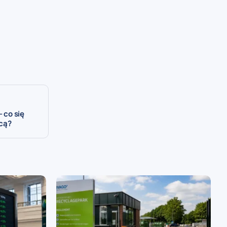
 co się
ocą?