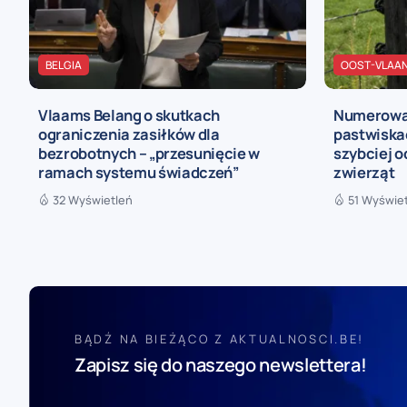
BELGIA
OOST-VLAA
Vlaams Belang o skutkach
Numerowan
ograniczenia zasiłków dla
pastwiska
bezrobotnych – „przesunięcie w
szybciej o
ramach systemu świadczeń”
zwierząt
32 Wyświetleń
51 Wyświe
BĄDŹ NA BIEŻĄCO Z AKTUALNOSCI.BE!
Zapisz się do naszego newslettera!