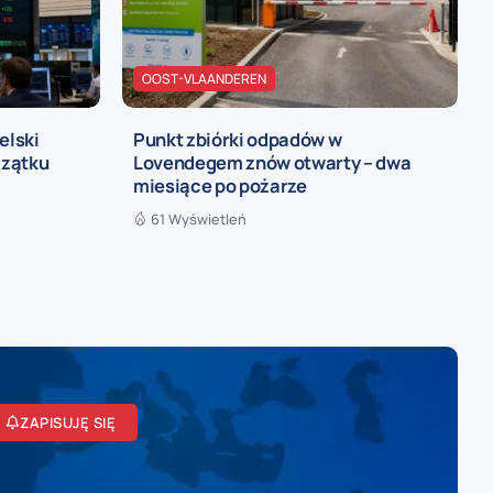
OOST-VLAANDEREN
elski
Punkt zbiórki odpadów w
czątku
Lovendegem znów otwarty – dwa
miesiące po pożarze
61 Wyświetleń
ZAPISUJĘ SIĘ