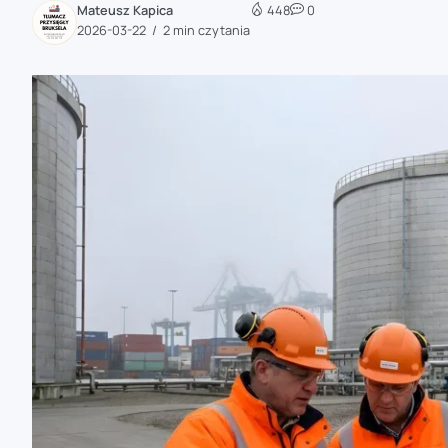
Mateusz Kapica
448
0
zaobserwuj nas
2026-03-22
2 min czytania
zaobserwuj nas
zaobserwuj nas
zaobserwuj nas