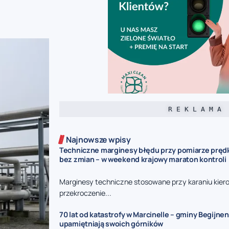
R E K L A M A
Najnowsze wpisy
Techniczne marginesy błędu przy pomiarze prędk
bez zmian – w weekend krajowy maraton kontroli
Marginesy techniczne stosowane przy karaniu kie
przekroczenie...
70 lat od katastrofy w Marcinelle – gminy Begijnen
upamiętniają swoich górników