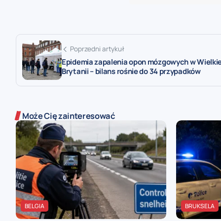
Poprzedni artykuł
Epidemia zapalenia opon mózgowych w Wielkie
Brytanii – bilans rośnie do 34 przypadków
Może Cię zainteresować
BELGIA
BRUKSELA