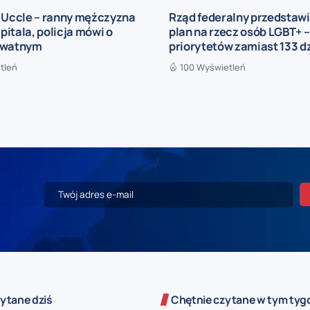
a Uccle – ranny mężczyzna
Rząd federalny przedstaw
zpitala, policja mówi o
plan na rzecz osób LGBT+ –
ywatnym
priorytetów zamiast 133 d
tleń
100 Wyświetleń
ytane dziś
Chętnie czytane w tym tyg