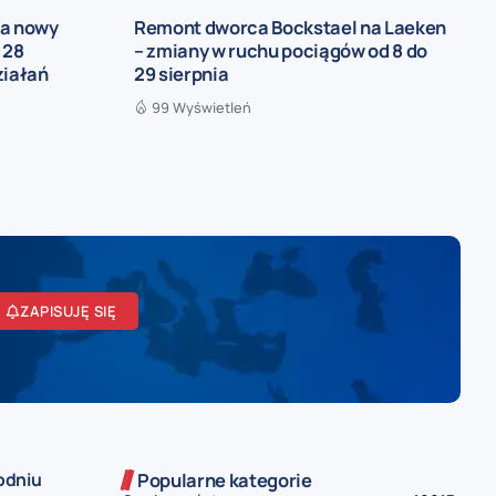
ia nowy
Remont dworca Bockstael na Laeken
 28
– zmiany w ruchu pociągów od 8 do
ziałań
29 sierpnia
99 Wyświetleń
ZAPISUJĘ SIĘ
odniu
Popularne kategorie