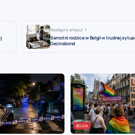
Następny artykuł
j
Samotni rodzice w Belgii w trudnej sytuac
Gezinsbond
BELGIA