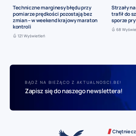
Techniczne marginesy błędu przy
Strzały n
pomiarze prędkości pozostają bez
trafił do s
zmian – w weekend krajowy maraton
sporze pr
kontroli
68 Wyświe
121 Wyświetleń
BĄDŹ NA BIEŻĄCO Z AKTUALNOSCI.BE!
Zapisz się do naszego newslettera!
Chętnie cz