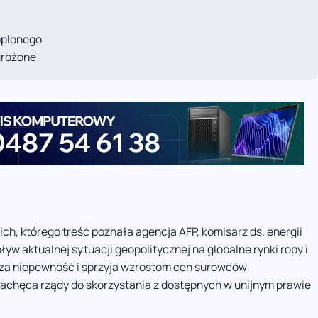
oplonego
grożone
h, którego treść poznała agencja AFP, komisarz ds. energii
 aktualnej sytuacji geopolitycznej na globalne rynki ropy i
ksza niepewność i sprzyja wzrostom cen surowców
achęca rządy do skorzystania z dostępnych w unijnym prawie