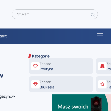
takt
Kategorie
ę
Zobacz
Zo
Polityka
Po
w
Zobacz
Zo
Bruksela
Fl
magazynów