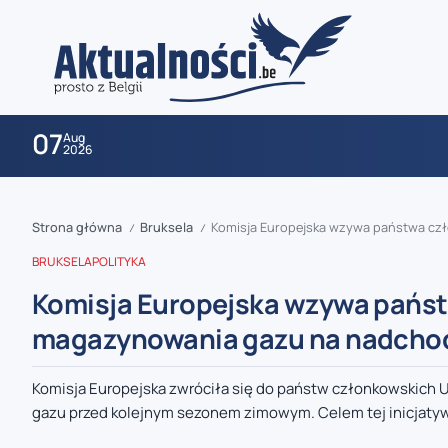
07
Aug
2026
Strona główna
Bruksela
Komisja Europejska wzywa państwa cz
/
/
BRUKSELA
POLITYKA
Komisja Europejska wzywa państ
magazynowania gazu na nadcho
zaobserwuj nas
Komisja Europejska zwróciła się do państw członkowskich 
gazu przed kolejnym sezonem zimowym. Celem tej inicjatywy
zaobserwuj nas