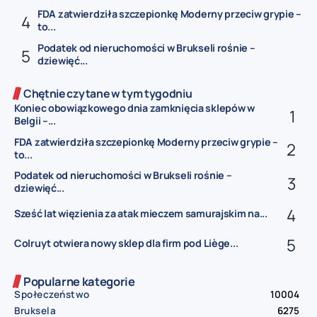
FDA zatwierdziła szczepionkę Moderny przeciw grypie –
to...
Podatek od nieruchomości w Brukseli rośnie –
dziewięć...
Chętnie czytane w tym tygodniu
Koniec obowiązkowego dnia zamknięcia sklepów w
Belgii –...
FDA zatwierdziła szczepionkę Moderny przeciw grypie –
to...
Podatek od nieruchomości w Brukseli rośnie –
dziewięć...
Sześć lat więzienia za atak mieczem samurajskim na...
Colruyt otwiera nowy sklep dla firm pod Liège...
Popularne kategorie
Społeczeństwo
10004
Bruksela
6275