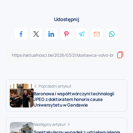
Udostępnij
Poprzedni artykuł
Baronowa i współtwórczyni technologii
JPEG z doktoratem honoris causa
Uniwersytetu w Gandawie
Następny artykuł
Spektakularny wypadek z udziałem jelenia