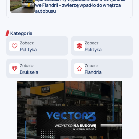
we Flandrii – zwierzę wpadło do wnętrza
autobusu
Kategorie
Zobacz
Zobacz
Polityka
Polityka
Zobacz
Zobacz
Bruksela
Flandria