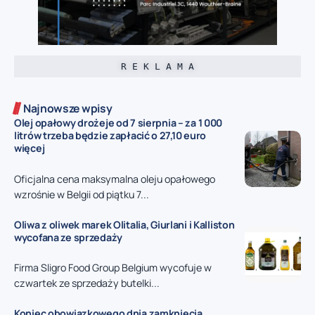
R E K L A M A
Najnowsze wpisy
Olej opałowy drożeje od 7 sierpnia – za 1 000
litrów trzeba będzie zapłacić o 27,10 euro
więcej
Oficjalna cena maksymalna oleju opałowego
wzrośnie w Belgii od piątku 7...
Oliwa z oliwek marek Olitalia, Giurlani i Kalliston
wycofana ze sprzedaży
Firma Sligro Food Group Belgium wycofuje w
czwartek ze sprzedaży butelki...
Koniec obowiązkowego dnia zamknięcia