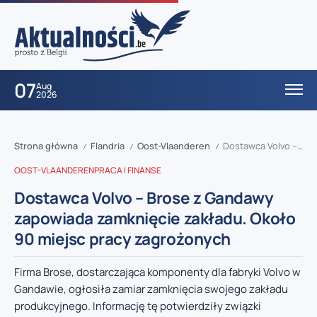
07
Aug
2026
Strona główna
Flandria
Oost-Vlaanderen
Dostawca Volvo – Brose z Gandawy zapowiada zamknięcie zakładu. Około 90 miejsc pracy zagrożonych
/
/
/
OOST-VLAANDEREN
PRACA I FINANSE
Dostawca Volvo – Brose z Gandawy
zapowiada zamknięcie zakładu. Około
90 miejsc pracy zagrożonych
Firma Brose, dostarczająca komponenty dla fabryki Volvo w
Gandawie, ogłosiła zamiar zamknięcia swojego zakładu
produkcyjnego. Informację tę potwierdziły związki