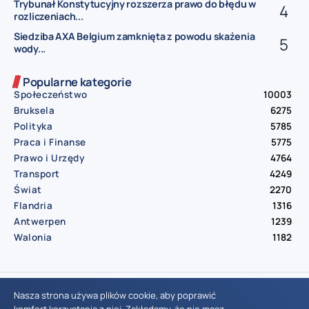
Trybunał Konstytucyjny rozszerza prawo do błędu w
rozliczeniach...
Siedziba AXA Belgium zamknięta z powodu skażenia
wody...
Popularne kategorie
Społeczeństwo
10003
Bruksela
6275
Polityka
5785
Praca i Finanse
5775
Prawo i Urzędy
4764
Transport
4249
Świat
2270
Flandria
1316
Antwerpen
1239
Walonia
1182
© Aktualnosci.be – All Right Reserved 2016-2026
Nasza strona używa plików cookie, aby poprawić