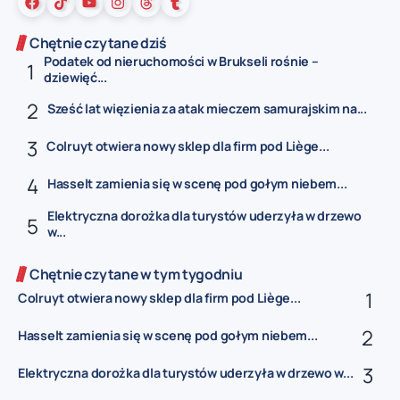
Chętnie czytane dziś
Podatek od nieruchomości w Brukseli rośnie –
dziewięć...
Sześć lat więzienia za atak mieczem samurajskim na...
Colruyt otwiera nowy sklep dla firm pod Liège...
Hasselt zamienia się w scenę pod gołym niebem...
Elektryczna dorożka dla turystów uderzyła w drzewo
w...
Chętnie czytane w tym tygodniu
Colruyt otwiera nowy sklep dla firm pod Liège...
Hasselt zamienia się w scenę pod gołym niebem...
Elektryczna dorożka dla turystów uderzyła w drzewo w...