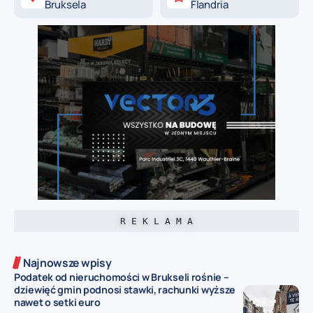
Bruksela
Flandria
R E K L A M A
Najnowsze wpisy
Podatek od nieruchomości w Brukseli rośnie –
dziewięć gmin podnosi stawki, rachunki wyższe
nawet o setki euro