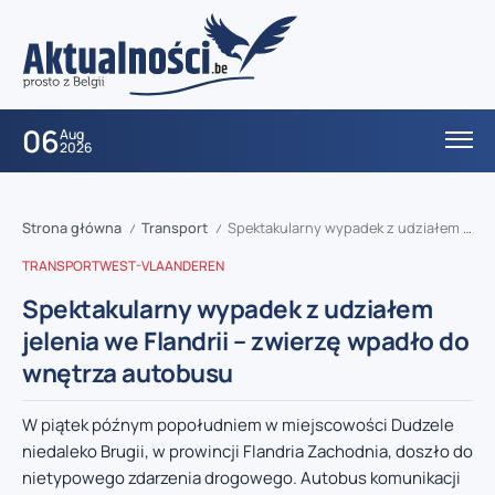
06
Aug
2026
Strona główna
Transport
Spektakularny wypadek z udziałem jelenia we Flandrii – zwierzę wpadło do wnętrza autobusu
/
/
TRANSPORT
WEST-VLAANDEREN
Spektakularny wypadek z udziałem
jelenia we Flandrii – zwierzę wpadło do
wnętrza autobusu
W piątek późnym popołudniem w miejscowości Dudzele
niedaleko Brugii, w prowincji Flandria Zachodnia, doszło do
nietypowego zdarzenia drogowego. Autobus komunikacji