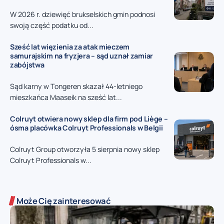
W 2026 r. dziewięć brukselskich gmin podnosi
swoją część podatku od...
Sześć lat więzienia za atak mieczem
samurajskim na fryzjera – sąd uznał zamiar
zabójstwa
Sąd karny w Tongeren skazał 44-letniego
mieszkańca Maaseik na sześć lat...
Colruyt otwiera nowy sklep dla firm pod Liège –
ósma placówka Colruyt Professionals w Belgii
Colruyt Group otworzyła 5 sierpnia nowy sklep
Colruyt Professionals w...
Może Cię zainteresować