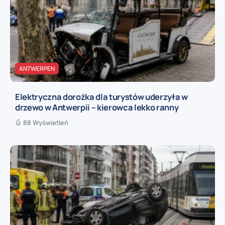
ANTWERPEN
Elektryczna dorożka dla turystów uderzyła w
drzewo w Antwerpii – kierowca lekko ranny
88 Wyświetleń