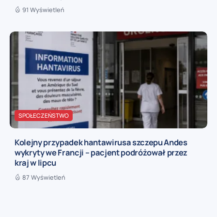
91 Wyświetleń
SPOŁECZEŃSTWO
Kolejny przypadek hantawirusa szczepu Andes
wykryty we Francji – pacjent podróżował przez
kraj w lipcu
87 Wyświetleń