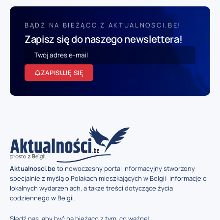
BĄDŹ NA BIEŻĄCO Z AKTUALNOSCI.BE!
Zapisz się do naszego newslettera!
ZAPISUJĘ SIĘ
Aktualnosci.be
to nowoczesny portal informacyjny stworzony
specjalnie z myślą o Polakach mieszkających w Belgii: informacje o
lokalnych wydarzeniach, a także treści dotyczące życia
codziennego w Belgii.
Śledź nas, aby być na bieżąco z tym, co ważne!