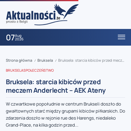
07
Aug
2026
Strona główna
Bruksela
Bruksela: starcia kibiców przed meczem Anderlecht – AEK Ateny
/
/
BRUKSELA
SPOŁECZEŃSTWO
Bruksela: starcia kibiców przed
meczem Anderlecht – AEK Ateny
W czwartkowe popołudnie w centrum Brukseli doszło do
gwałtownych starć między grupami kibiców piłkarskich. Do
zdarzenia doszło w rejonie rue des Harengs, niedaleko
Grand-Place, na kilka godzin przed...