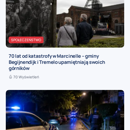
SPOŁECZEŃSTWO
70 lat od katastrofy w Marcinelle – gminy
Begijnendijk i Tremelo upamiętniają swoich
górników
70 Wyświetleń