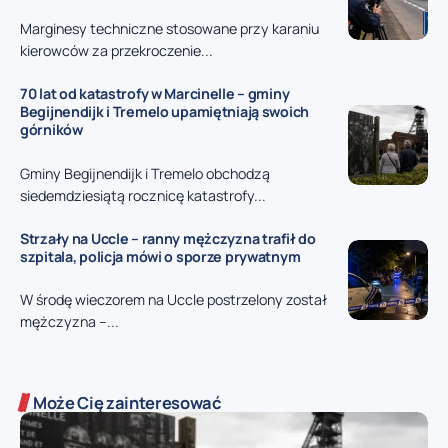
Marginesy techniczne stosowane przy karaniu
kierowców za przekroczenie...
70 lat od katastrofy w Marcinelle – gminy
Begijnendijk i Tremelo upamiętniają swoich
górników
Gminy Begijnendijk i Tremelo obchodzą
siedemdziesiątą rocznicę katastrofy...
Strzały na Uccle – ranny mężczyzna trafił do
szpitala, policja mówi o sporze prywatnym
W środę wieczorem na Uccle postrzelony został
mężczyzna –...
Może Cię zainteresować