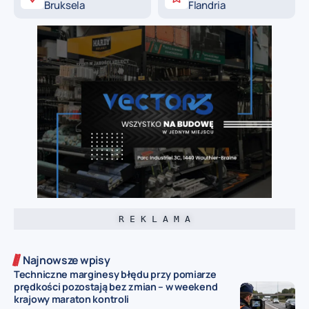
Bruksela
Flandria
R E K L A M A
Najnowsze wpisy
Techniczne marginesy błędu przy pomiarze
prędkości pozostają bez zmian – w weekend
krajowy maraton kontroli