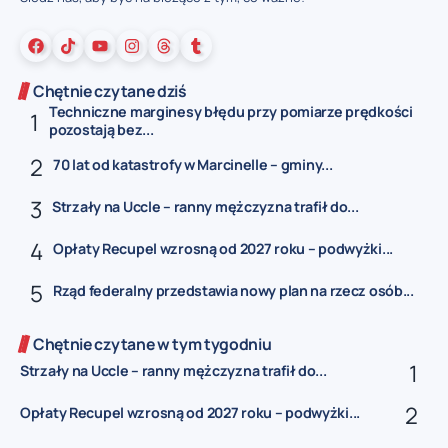
Chętnie czytane dziś
Techniczne marginesy błędu przy pomiarze prędkości
pozostają bez...
70 lat od katastrofy w Marcinelle – gminy...
Strzały na Uccle – ranny mężczyzna trafił do...
Opłaty Recupel wzrosną od 2027 roku – podwyżki...
Rząd federalny przedstawia nowy plan na rzecz osób...
Chętnie czytane w tym tygodniu
Strzały na Uccle – ranny mężczyzna trafił do...
Opłaty Recupel wzrosną od 2027 roku – podwyżki...