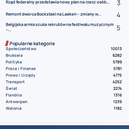
Rząd federalny przedstawia nowy plan na rzecz osób...
Remont dworca Bockstael na Laeken – zmiany w...
Belgijska armia szuka rekrutów na festiwalu muzycznym
–...
Popularne kategorie
Społeczeństwo
10013
Bruksela
6282
Polityka
5789
Praca i Finanse
5781
Prawo i Urzędy
4775
Transport
4252
Świat
2274
Flandria
1316
Antwerpen
1239
Walonia
1182