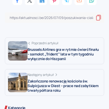
Poprzedni artykuł
Brussels Airlines gra w rytmie ćwierćfinału
– samolot „Trident” lata w tym tygodniu
wyłącznie do Hiszpanii
Następny artykuł
Zakończono renowację kościoła św.
Sulpicjusza w Diest – prace nad zabytkiem
trwały półtora roku
Kategorie