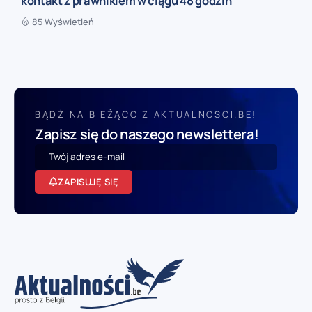
kontakt z prawnikiem w ciągu 48 godzin
85 Wyświetleń
BĄDŹ NA BIEŻĄCO Z AKTUALNOSCI.BE!
Zapisz się do naszego newslettera!
ZAPISUJĘ SIĘ