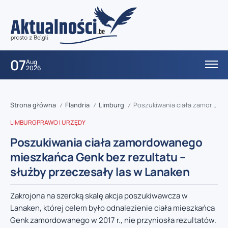
07
Aug
2026
Strona główna
Flandria
Limburg
Poszukiwania ciała zamordowanego mieszkańca Genk bez rezultatu – służby przeczesały las w Lanaken
/
/
/
LIMBURG
PRAWO I URZĘDY
Poszukiwania ciała zamordowanego
mieszkańca Genk bez rezultatu –
służby przeczesały las w Lanaken
Zakrojona na szeroką skalę akcja poszukiwawcza w
Lanaken, której celem było odnalezienie ciała mieszkańca
Genk zamordowanego w 2017 r., nie przyniosła rezultatów.