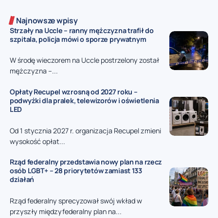
Najnowsze wpisy
Strzały na Uccle – ranny mężczyzna trafił do
szpitala, policja mówi o sporze prywatnym
W środę wieczorem na Uccle postrzelony został
mężczyzna –...
Opłaty Recupel wzrosną od 2027 roku –
podwyżki dla pralek, telewizorów i oświetlenia
LED
Od 1 stycznia 2027 r. organizacja Recupel zmieni
wysokość opłat...
Rząd federalny przedstawia nowy plan na rzecz
osób LGBT+ – 28 priorytetów zamiast 133
działań
Rząd federalny sprecyzował swój wkład w
przyszły międzyfederalny plan na...