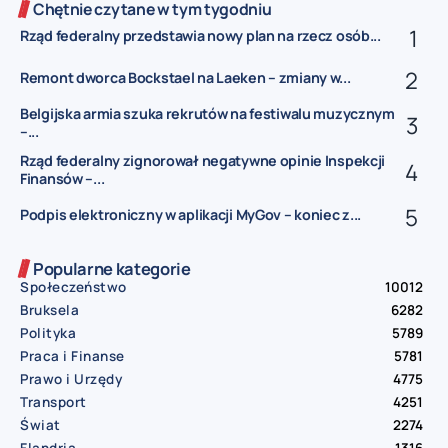
Chętnie czytane w tym tygodniu
Rząd federalny przedstawia nowy plan na rzecz osób...
Remont dworca Bockstael na Laeken – zmiany w...
Belgijska armia szuka rekrutów na festiwalu muzycznym
–...
Rząd federalny zignorował negatywne opinie Inspekcji
Finansów –...
Podpis elektroniczny w aplikacji MyGov – koniec z...
Popularne kategorie
Społeczeństwo
10012
Bruksela
6282
Polityka
5789
Praca i Finanse
5781
Prawo i Urzędy
4775
Transport
4251
Świat
2274
Flandria
1316