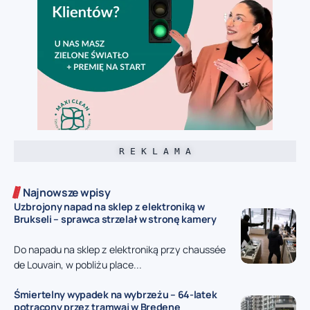
R E K L A M A
Najnowsze wpisy
Uzbrojony napad na sklep z elektroniką w
Brukseli – sprawca strzelał w stronę kamery
Do napadu na sklep z elektroniką przy chaussée
de Louvain, w pobliżu place...
Śmiertelny wypadek na wybrzeżu – 64-latek
potrącony przez tramwaj w Bredene