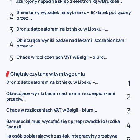
Uzbrojony napad na sklep z elektroniką w Brukseli...
Śmiertelny wypadek na wybrzeżu – 64-latek potrącony
przez...
Dron z detonatorem na lotnisku w Lipsku –...
Obiecujące wyniki badań nad lekami i szczepionkami
przeciw...
Chaos w rozliczeniach VAT w Belgii – biuro...
Chętnie czytane w tym tygodniu
Dron z detonatorem na lotnisku w Lipsku –...
Obiecujące wyniki badań nad lekami i szczepionkami
przeciw...
Chaos w rozliczeniach VAT w Belgii – biuro...
Samusocial musi wycofać się z przeprowadzki ośrodka
Fedasil...
Ile osób pobierających zasiłek integracyjny przebywa