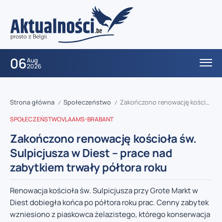
06
Aug
2026
Strona główna
Społeczeństwo
Zakończono renowację kościoła św. Sulpicjusza w Diest – prace nad zabytkiem trwały półtora roku
/
/
SPOŁECZEŃSTWO
VLAAMS-BRABANT
Zakończono renowację kościoła św.
Sulpicjusza w Diest – prace nad
zabytkiem trwały półtora roku
Renowacja kościoła św. Sulpicjusza przy Grote Markt w
Diest dobiegła końca po półtora roku prac. Cenny zabytek
wzniesiono z piaskowca żelazistego, którego konserwacja