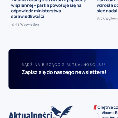
więziennej – partia powołuje się na
wzrosła do
odpowiedź ministerstwa
sieć nadal
sprawiedliwości
75 Wyświe
49 Wyświetleń
BĄDŹ NA BIEŻĄCO Z AKTUALNOSCI.BE!
Zapisz się do naszego newslettera!
Chętnie cz
Vlaams Be
więzienne