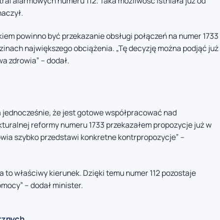
ral alarmowych numeru 112. Taka możliwość istniała już od
aczył.
iem powinno być przekazanie obsługi połączeń na numer 1733
inach największego obciążenia. „Tę decyzję można podjąć już
wa zdrowia” – dodał.
 jednocześnie, że jest gotowe współpracować nad
turalnej reformy numeru 1733 przekazałem propozycje już w
rowia szybko przedstawi konkretne kontrpropozycje” –
 to właściwy kierunek. Dzięki temu numer 112 pozostaje
omocy” – dodał minister.
rznych