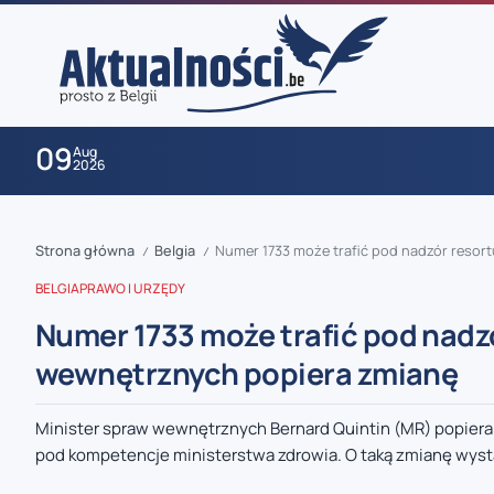
09
Aug
2026
Strona główna
Belgia
Numer 1733 może trafić pod nadzór resor
/
/
BELGIA
PRAWO I URZĘDY
Numer 1733 może trafić pod nadzó
wewnętrznych popiera zmianę
zaobserwuj nas
Minister spraw wewnętrznych Bernard Quintin (MR) popiera
pod kompetencje ministerstwa zdrowia. O taką zmianę wystąp
zaobserwuj nas