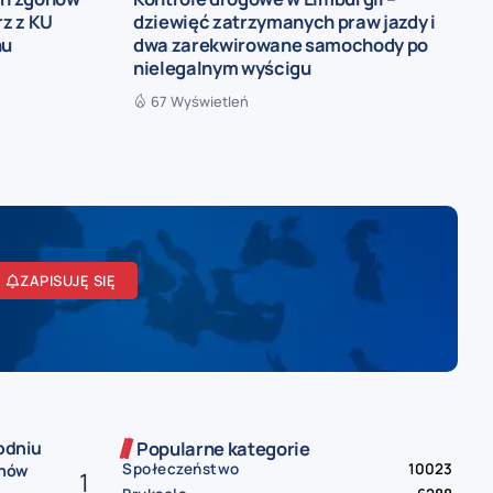
rz z KU
dziewięć zatrzymanych praw jazdy i
nu
dwa zarekwirowane samochody po
nielegalnym wyścigu
67 Wyświetleń
ZAPISUJĘ SIĘ
odniu
Popularne kategorie
Społeczeństwo
10023
onów