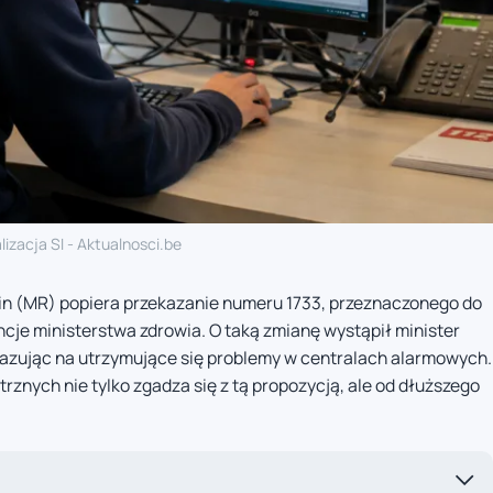
lizacja SI - Aktualnosci.be
in (MR) popiera przekazanie numeru 1733, przeznaczonego do
cje ministerstwa zdrowia. O taką zmianę wystąpił minister
azując na utrzymujące się problemy w centralach alarmowych.
rznych nie tylko zgadza się z tą propozycją, ale od dłuższego