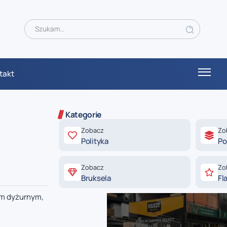
takt
Kategorie
Zobacz
Zo
Polityka
Po
Zobacz
Zo
Bruksela
Fl
em dyżurnym,