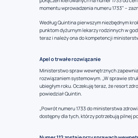
połączeń kierowanych na numer 1733 od cent
momentu wprowadzenia numeru 1733” – zazn
Według Quintina pierwszym niezbędnym krok
punktom dyżurnym lekarzy rodzinnych w godz
teraz i należy ona do kompetencji ministerst
Apel o trwałe rozwiązanie
Ministerstwo spraw wewnętrznych zapewnia
rozwiązaniem systemowym. „W sprawie struk
ubiegłym roku. Oczekuję teraz, że resort zd
powiedział Quintin.
„Powrót numeru 1733 do ministerstwa zdrowia
dostępny dla tych, którzy potrzebują pilnej p
Numer 112 zostaje przy sprawach wewnęt