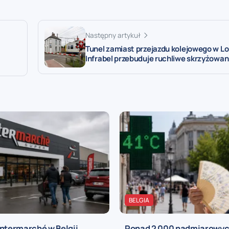
Następny artykuł
Tunel zamiast przejazdu kolejowego w Lo
Infrabel przebuduje ruchliwe skrzyżowan
BELGIA
ntermarché w Belgii
Ponad 2 000 nadmiarowy