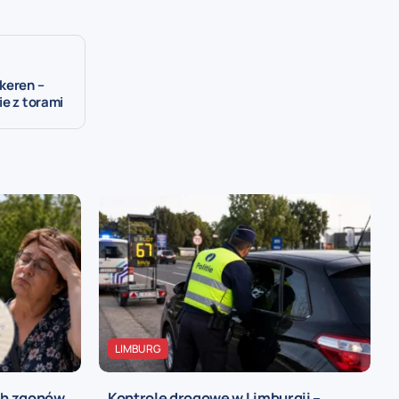
keren –
ie z torami
LIMBURG
ch zgonów
Kontrole drogowe w Limburgii –