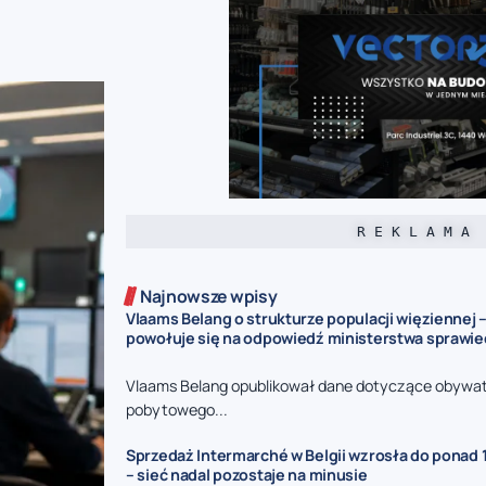
R E K L A M A
Najnowsze wpisy
Vlaams Belang o strukturze populacji więziennej –
powołuje się na odpowiedź ministerstwa sprawie
Vlaams Belang opublikował dane dotyczące obywat
pobytowego...
Sprzedaż Intermarché w Belgii wzrosła do ponad 1
– sieć nadal pozostaje na minusie