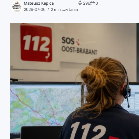
Mateusz Kapica
296
0
zaobserwuj nas
2026-07-06
2 min czytania
zaobserwuj nas
zaobserwuj nas
zaobserwuj nas