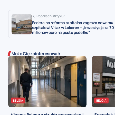
Poprzedni artykuł
Federalna reforma szpitalna zagraża nowemu
szpitalowi Vitaz w Lokeren – „inwestycja za 70
milionów euro na puste pudełko”
Może Cię zainteresować
BELGIA
BELGIA
Vlaams Belang o strukturze populacji
Sprzedaż I