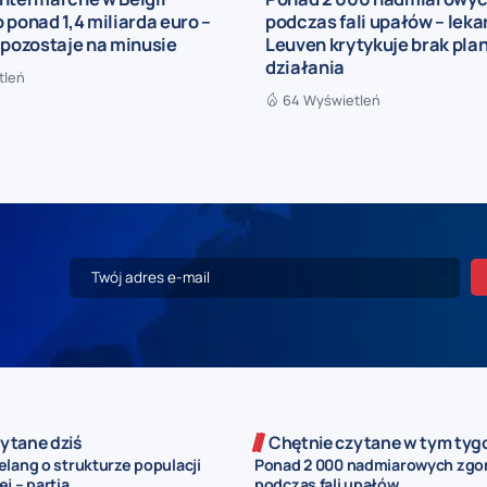
 ponad 1,4 miliarda euro –
podczas fali upałów – leka
 pozostaje na minusie
Leuven krytykuje brak pla
działania
tleń
64 Wyświetleń
ytane dziś
Chętnie czytane w tym tyg
lang o strukturze populacji
Ponad 2 000 nadmiarowych zg
j – partia...
podczas fali upałów...