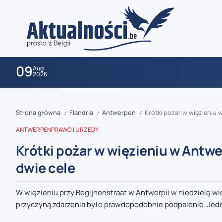
09
Aug
2026
Strona główna
Flandria
Antwerpen
Krótki pożar w więzieniu 
/
/
/
ANTWERPEN
PRAWO I URZĘDY
Krótki pożar w więzieniu w Antwe
dwie cele
zaobserwuj nas
W więzieniu przy Begijnenstraat w Antwerpii w niedzielę w
przyczyną zdarzenia było prawdopodobnie podpalenie. Jeden
zaobserwuj nas