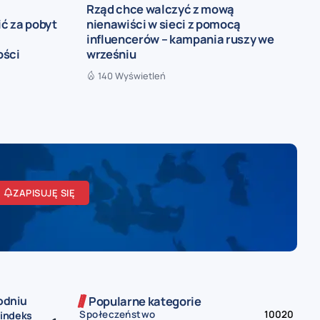
Rząd chce walczyć z mową
ć za pobyt
nienawiści w sieci z pomocą
influencerów – kampania ruszy we
ości
wrześniu
140 Wyświetleń
ZAPISUJĘ SIĘ
odniu
Popularne kategorie
Społeczeństwo
10020
 indeks