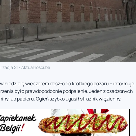
lizacja SI - Aktualnosci.be
 w niedzielę wieczorem doszło do krótkiego pożaru – informuje
arzenia było prawdopodobnie podpalenie. Jeden z osadzonych
ny lub papieru. Ogień szybko ugasił strażnik więzienny.