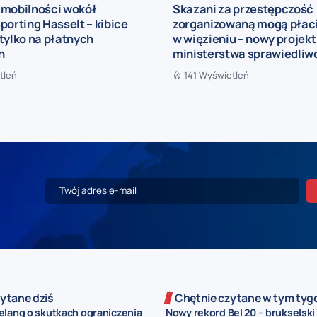
 mobilności wokół
Skazani za przestępczość
porting Hasselt – kibice
zorganizowaną mogą płaci
tylko na płatnych
w więzieniu – nowy projekt
h
ministerstwa sprawiedliw
tleń
141 Wyświetleń
ytane dziś
Chętnie czytane w tym tyg
elang o skutkach ograniczenia
Nowy rekord Bel 20 – brukselski