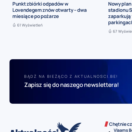
Punkt zbiórki odpadów w
Nowy plan
Lovendegem znów otwarty – dwa
stadionu S
miesiące po pożarze
zaparkują 
parkingac
61 Wyświetleń
67 Wyświe
BĄDŹ NA BIEŻĄCO Z AKTUALNOSCI.BE!
Zapisz się do naszego newslettera!
Chętnie cz
Vlaams B