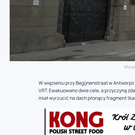
Wizua
W więzieniu przy Begijnenstraat w Antwerpii
VRT. Ewakuowano dwie cele, a przyczyną zd
miał wyrzucić na dach płonący fragment tkani