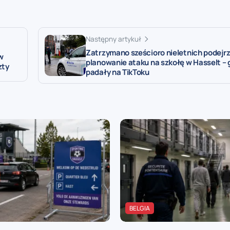
Następny artykuł
Zatrzymano sześcioro nieletnich podejr
w
planowanie ataku na szkołę w Hasselt – 
zty
padały na TikToku
BELGIA