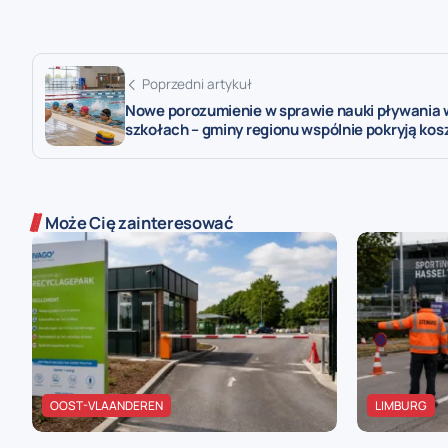
Poprzedni artykuł
Nowe porozumienie w sprawie nauki pływania 
szkołach – gminy regionu wspólnie pokryją kos
Może Cię zainteresować
OOST-VLAANDEREN
LIMBURG