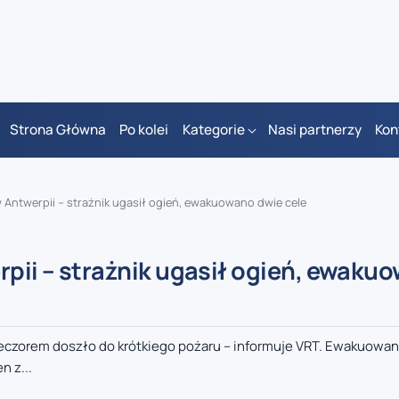
Strona Główna
Po kolei
Kategorie
Nasi partnerzy
Kon
w Antwerpii – strażnik ugasił ogień, ewakuowano dwie cele
rpii – strażnik ugasił ogień, ewaku
ieczorem doszło do krótkiego pożaru – informuje VRT. Ewakuowan
 z...