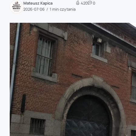
Mateusz Kapica
420
0
zaobserwuj nas
2026-07-06
1 min czytania
zaobserwuj nas
zaobserwuj nas
zaobserwuj nas