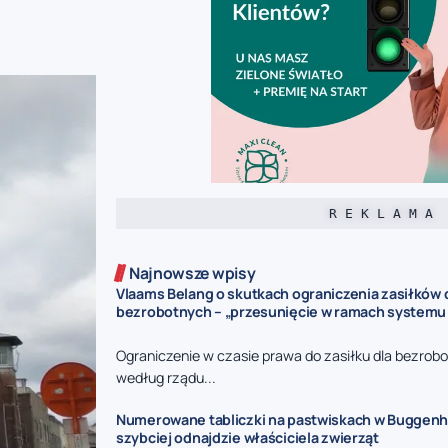
R E K L A M A
Najnowsze wpisy
Vlaams Belang o skutkach ograniczenia zasiłków 
bezrobotnych – „przesunięcie w ramach systemu
Ograniczenie w czasie prawa do zasiłku dla bezrob
według rządu...
Numerowane tabliczki na pastwiskach w Buggenho
szybciej odnajdzie właściciela zwierząt