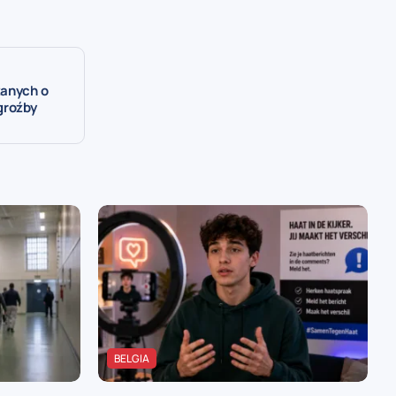
zanych o
groźby
BELGIA