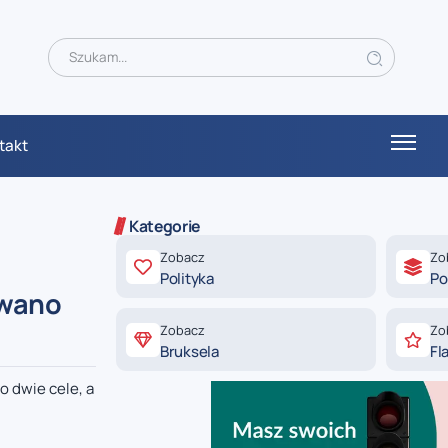
takt
Kategorie
Zobacz
Zo
Polityka
Po
owano
Zobacz
Zo
Bruksela
Fl
o dwie cele, a