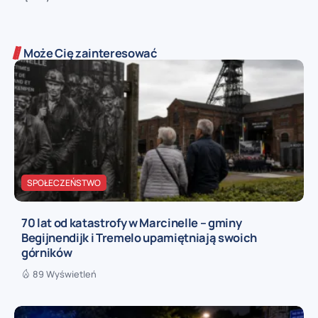
Może Cię zainteresować
SPOŁECZEŃSTWO
70 lat od katastrofy w Marcinelle – gminy
Begijnendijk i Tremelo upamiętniają swoich
górników
89 Wyświetleń