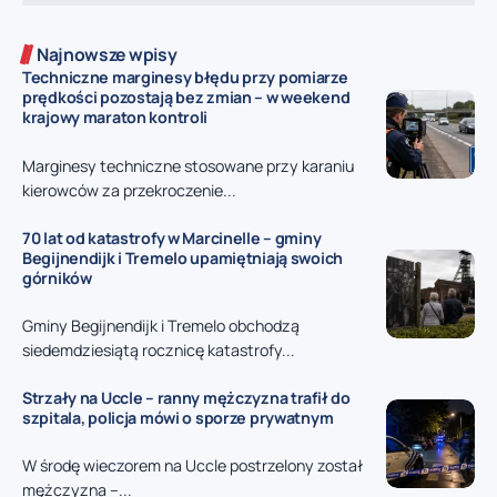
Najnowsze wpisy
Techniczne marginesy błędu przy pomiarze
prędkości pozostają bez zmian – w weekend
krajowy maraton kontroli
Marginesy techniczne stosowane przy karaniu
kierowców za przekroczenie...
70 lat od katastrofy w Marcinelle – gminy
Begijnendijk i Tremelo upamiętniają swoich
górników
Gminy Begijnendijk i Tremelo obchodzą
siedemdziesiątą rocznicę katastrofy...
Strzały na Uccle – ranny mężczyzna trafił do
szpitala, policja mówi o sporze prywatnym
W środę wieczorem na Uccle postrzelony został
mężczyzna –...