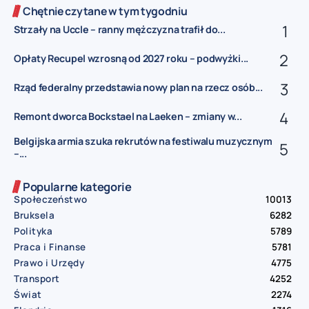
Chętnie czytane w tym tygodniu
Strzały na Uccle – ranny mężczyzna trafił do...
Opłaty Recupel wzrosną od 2027 roku – podwyżki...
Rząd federalny przedstawia nowy plan na rzecz osób...
Remont dworca Bockstael na Laeken – zmiany w...
Belgijska armia szuka rekrutów na festiwalu muzycznym
–...
Popularne kategorie
Społeczeństwo
10013
Bruksela
6282
Polityka
5789
Praca i Finanse
5781
Prawo i Urzędy
4775
Transport
4252
Świat
2274