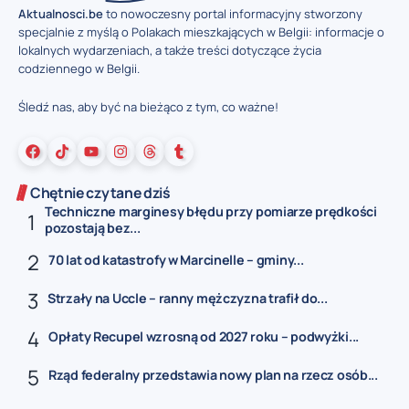
Aktualnosci.be
to nowoczesny portal informacyjny stworzony
specjalnie z myślą o Polakach mieszkających w Belgii: informacje o
lokalnych wydarzeniach, a także treści dotyczące życia
codziennego w Belgii.
Śledź nas, aby być na bieżąco z tym, co ważne!
Chętnie czytane dziś
Techniczne marginesy błędu przy pomiarze prędkości
pozostają bez...
70 lat od katastrofy w Marcinelle – gminy...
Strzały na Uccle – ranny mężczyzna trafił do...
Opłaty Recupel wzrosną od 2027 roku – podwyżki...
Rząd federalny przedstawia nowy plan na rzecz osób...