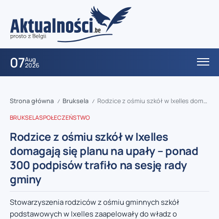
07
Aug
2026
Strona główna
Bruksela
Rodzice z ośmiu szkół w Ixelles domagają się planu na upały – ponad 300 podpisów trafiło na sesję rady gminy
/
/
BRUKSELA
SPOŁECZEŃSTWO
Rodzice z ośmiu szkół w Ixelles
domagają się planu na upały – ponad
300 podpisów trafiło na sesję rady
gminy
Stowarzyszenia rodziców z ośmiu gminnych szkół
podstawowych w Ixelles zaapelowały do władz o