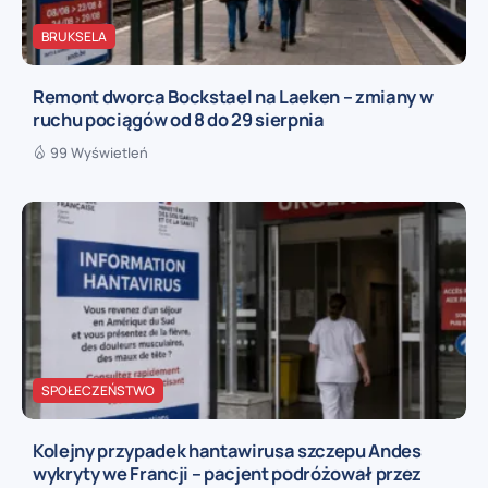
BRUKSELA
Remont dworca Bockstael na Laeken – zmiany w
ruchu pociągów od 8 do 29 sierpnia
99 Wyświetleń
SPOŁECZEŃSTWO
Kolejny przypadek hantawirusa szczepu Andes
wykryty we Francji – pacjent podróżował przez