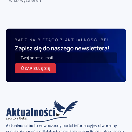
137 Wyświetleń
BĄDŹ NA BIEŻĄCO Z AKTUALNOSCI.BE!
Zapisz się do naszego newslettera!
ZAPISUJĘ SIĘ
Aktualnosci.be
to nowoczesny portal informacyjny stworzony
specjalnie z myślą o Polakach mieszkających w Belgii: informacje o