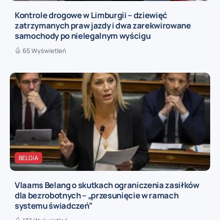
Kontrole drogowe w Limburgii – dziewięć
zatrzymanych praw jazdy i dwa zarekwirowane
samochody po nielegalnym wyścigu
65 Wyświetleń
BELGIA
Vlaams Belang o skutkach ograniczenia zasiłków
dla bezrobotnych – „przesunięcie w ramach
systemu świadczeń”