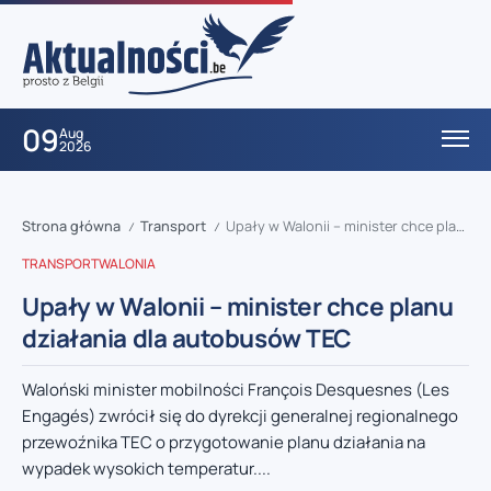
09
Aug
2026
Strona główna
Transport
Upały w Walonii – minister chce planu działania dla autobusów TEC
/
/
TRANSPORT
WALONIA
Upały w Walonii – minister chce planu
działania dla autobusów TEC
Waloński minister mobilności François Desquesnes (Les
Engagés) zwrócił się do dyrekcji generalnej regionalnego
przewoźnika TEC o przygotowanie planu działania na
wypadek wysokich temperatur....