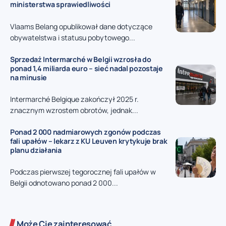
ministerstwa sprawiedliwości
Vlaams Belang opublikował dane dotyczące
obywatelstwa i statusu pobytowego...
Sprzedaż Intermarché w Belgii wzrosła do
ponad 1,4 miliarda euro – sieć nadal pozostaje
na minusie
Intermarché Belgique zakończył 2025 r.
znacznym wzrostem obrotów, jednak...
Ponad 2 000 nadmiarowych zgonów podczas
fali upałów – lekarz z KU Leuven krytykuje brak
planu działania
Podczas pierwszej tegorocznej fali upałów w
Belgii odnotowano ponad 2 000...
Może Cię zainteresować