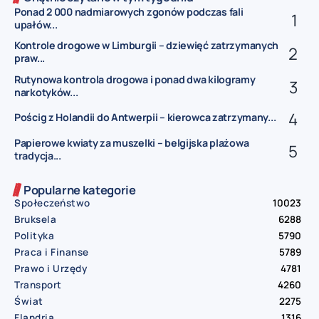
Ponad 2 000 nadmiarowych zgonów podczas fali
upałów...
Kontrole drogowe w Limburgii – dziewięć zatrzymanych
praw...
Rutynowa kontrola drogowa i ponad dwa kilogramy
narkotyków...
Pościg z Holandii do Antwerpii – kierowca zatrzymany...
Papierowe kwiaty za muszelki – belgijska plażowa
tradycja...
Popularne kategorie
Społeczeństwo
10023
Bruksela
6288
Polityka
5790
Praca i Finanse
5789
Prawo i Urzędy
4781
Transport
4260
Świat
2275
Flandria
1316