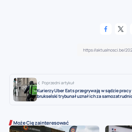
Poprzedni artykuł
Kurierzy Uber Eats przegrywają w sądzie pracy 
brukselski trybunał uznał ich za samozatrudn
Może Cię zainteresować