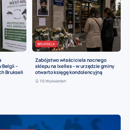
BRUKSELA
a
Zabójstwo właściciela nocnego
 Belgii –
sklepu na Ixelles – w urzędzie gminy
ch Brukseli
otwarto księgę kondolencyjną
112 Wyświetleń