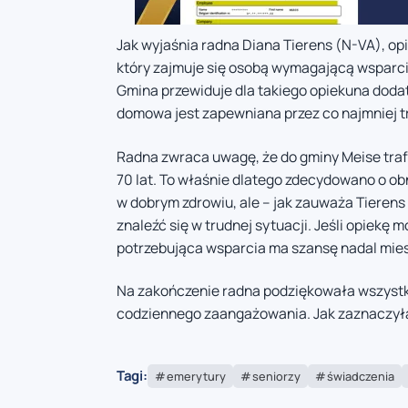
Jak wyjaśnia radna Diana Tierens (N-VA), o
który zajmuje się osobą wymagającą wsparcia, 
Gmina przewiduje dla takiego opiekuna doda
domowa jest zapewniana przez co najmniej tr
Radna zwraca uwagę, że do gminy Meise trafi
70 lat. To właśnie dlatego zdecydowano o ob
w dobrym zdrowiu, ale – jak zauważa Tieren
znaleźć się w trudnej sytuacji. Jeśli opiekę 
potrzebująca wsparcia ma szansę nadal mie
Na zakończenie radna podziękowała wszystki
codziennego zaangażowania. Jak zaznaczyła,
Tagi:
emerytury
seniorzy
świadczenia