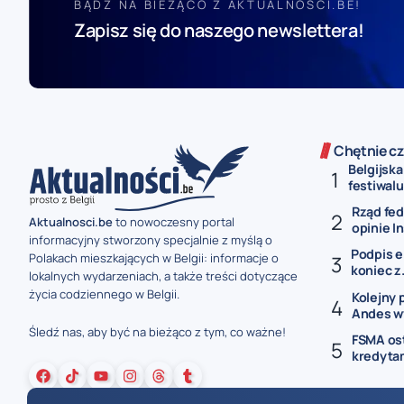
BĄDŹ NA BIEŻĄCO Z AKTUALNOSCI.BE!
Zapisz się do naszego newslettera!
Chętnie cz
Belgijska
festiwal
Rząd fe
Aktualnosci.be
to nowoczesny portal
opinie In
informacyjny stworzony specjalnie z myślą o
Podpis e
Polakach mieszkających w Belgii: informacje o
koniec z.
lokalnych wydarzeniach, a także treści dotyczące
życia codziennego w Belgii.
Kolejny 
Andes wy
Śledź nas, aby być na bieżąco z tym, co ważne!
FSMA os
kredytam