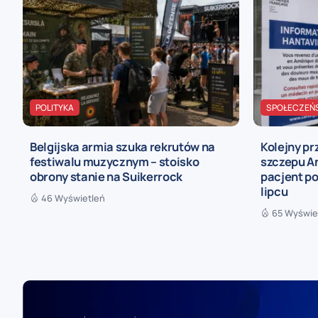
POLITYKA
SPOŁECZEŃ
Belgijska armia szuka rekrutów na
Kolejny p
festiwalu muzycznym – stoisko
szczepu An
obrony stanie na Suikerrock
pacjent po
lipcu
46 Wyświetleń
65 Wyświe