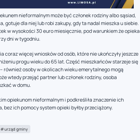
piekunem nieformalnym może być członek rodziny albo sąsiad,
gotuje dla niej lub robi zakupy, gdy ta nadal mieszka u siebie.
tek w wysokości 30 euro miesięcznie, pod warunkiem że opieka
zy dni w tygodniu.
a coraz więcej wniosków od osób, które nie ukończyły jeszcze
niżeniu progu wieku do 65 lat. Część mieszkańców starzeje się
s – również osoby w okolicach wieku emerytalnego mogą
może wtedy przejąć partner lub członek rodziny, osoba
szkać w domu.
m opiekunom nieformalnym i podkreśliła znaczenie ich
 bez ich pomocy system opieki byłby przeciążony.
urząd gminy