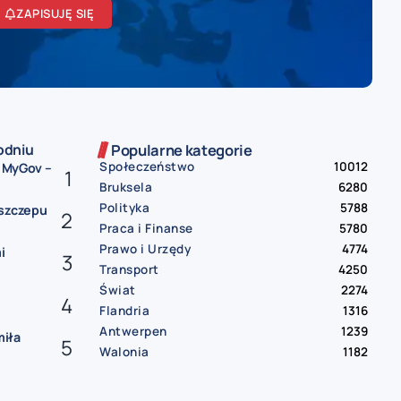
ZAPISUJĘ SIĘ
odniu
Popularne kategorie
Społeczeństwo
10012
i MyGov –
Bruksela
6280
Polityka
5788
 szczepu
Praca i Finanse
5780
Prawo i Urzędy
4774
i
Transport
4250
Świat
2274
Flandria
1316
Antwerpen
1239
miła
Walonia
1182