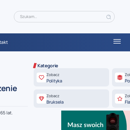
takt
Kategorie
Zobacz
Zo
Polityka
Po
zenie
Zobacz
Zo
Bruksela
Fl
65 lat.