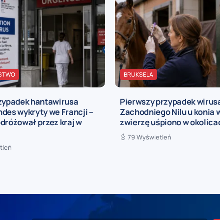
STWO
BRUKSELA
rzypadek hantawirusa
Pierwszy przypadek wirus
des wykryty we Francji –
Zachodniego Nilu u konia w
dróżował przez kraj w
zwierzę uśpiono w okolica
79 Wyświetleń
tleń