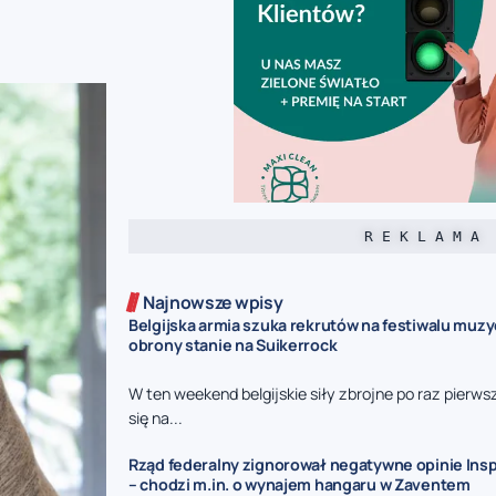
R E K L A M A
Najnowsze wpisy
Belgijska armia szuka rekrutów na festiwalu muz
obrony stanie na Suikerrock
W ten weekend belgijskie siły zbrojne po raz pierw
się na...
Rząd federalny zignorował negatywne opinie Insp
– chodzi m.in. o wynajem hangaru w Zaventem