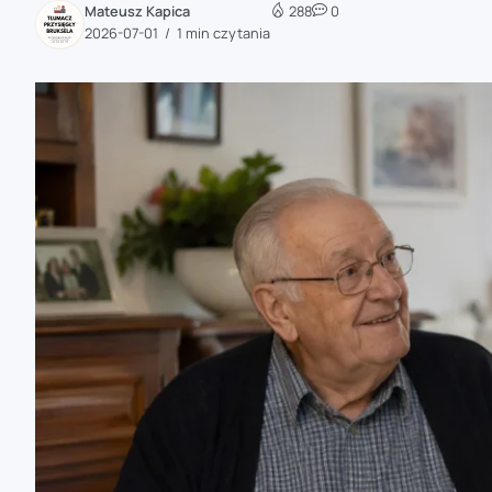
Mateusz Kapica
288
0
zaobserwuj nas
2026-07-01
1 min czytania
zaobserwuj nas
zaobserwuj nas
zaobserwuj nas