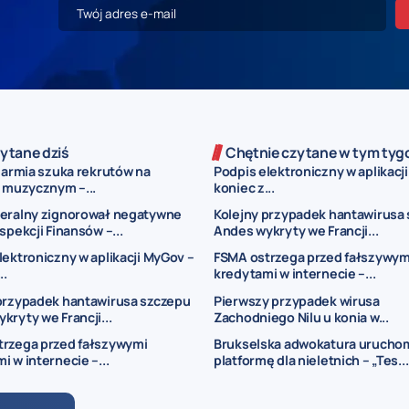
ytane dziś
Chętnie czytane w tym tyg
 armia szuka rekrutów na
Podpis elektroniczny w aplikacj
u muzycznym –...
koniec z...
deralny zignorował negatywne
Kolejny przypadek hantawirusa
spekcji Finansów –...
Andes wykryty we Francji...
lektroniczny w aplikacji MyGov –
FSMA ostrzega przed fałszywym
..
kredytami w internecie –...
przypadek hantawirusa szczepu
Pierwszy przypadek wirusa
kryty we Francji...
Zachodniego Nilu u konia w...
trzega przed fałszywymi
Brukselska adwokatura urucho
i w internecie –...
platformę dla nieletnich – „Tes...