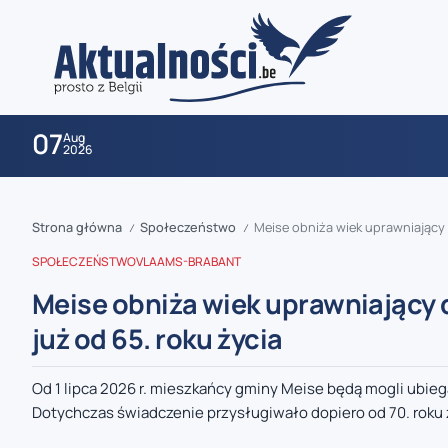
07
Aug
2026
Strona główna
Społeczeństwo
Meise obniża wiek uprawniający 
/
/
SPOŁECZEŃSTWO
VLAAMS-BRABANT
Meise obniża wiek uprawniający 
już od 65. roku życia
zaobserwuj nas
Od 1 lipca 2026 r. mieszkańcy gminy Meise będą mogli ubieg
Dotychczas świadczenie przysługiwało dopiero od 70. roku ż
zaobserwuj nas