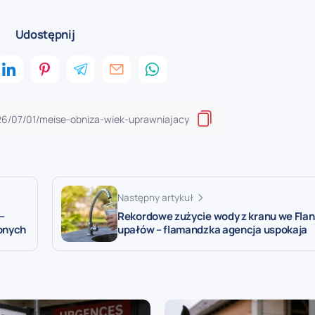
Udostępnij
Następny artykuł
–
Rekordowe zużycie wody z kranu we Flan
ionych
upałów – flamandzka agencja uspokaja