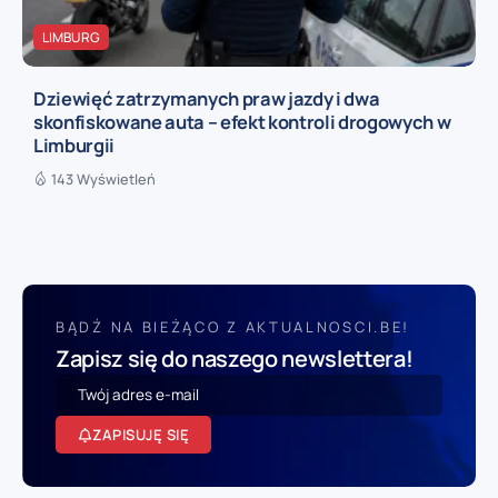
LIMBURG
Dziewięć zatrzymanych praw jazdy i dwa
skonfiskowane auta – efekt kontroli drogowych w
Limburgii
143 Wyświetleń
BĄDŹ NA BIEŻĄCO Z AKTUALNOSCI.BE!
Zapisz się do naszego newslettera!
ZAPISUJĘ SIĘ