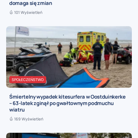
domaga się zmian
101 Wyświetleń
SPOŁECZEŃSTWO
Śmiertelny wypadek kitesurfera w Oostduinkerke
– 63-latek zginął po gwałtownym podmuchu
wiatru
169 Wyświetleń