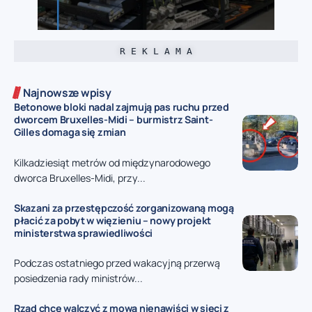
R E K L A M A
Najnowsze wpisy
Betonowe bloki nadal zajmują pas ruchu przed
dworcem Bruxelles-Midi – burmistrz Saint-
Gilles domaga się zmian
Kilkadziesiąt metrów od międzynarodowego
dworca Bruxelles-Midi, przy...
Skazani za przestępczość zorganizowaną mogą
płacić za pobyt w więzieniu – nowy projekt
ministerstwa sprawiedliwości
Podczas ostatniego przed wakacyjną przerwą
posiedzenia rady ministrów...
Rząd chce walczyć z mową nienawiści w sieci z