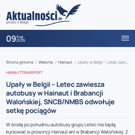
09
Aug
2026
Strona główna
Walonia
Hainaut
Upały w Belgii – Letec zawiesza autobusy w Hainaut i Brabancji Walońskiej, SNCB/NMBS odwołuje setkę pociągów
/
/
/
HAINAUT
TRANSPORT
Upały w Belgii – Letec zawiesza
autobusy w Hainaut i Brabancji
Walońskiej, SNCB/NMBS odwołuje
setkę pociągów
W środę po południu autobusy grupy Letec nie będą
kursować w prowincji Hainaut ani w Brabancji Walońskiej. Z