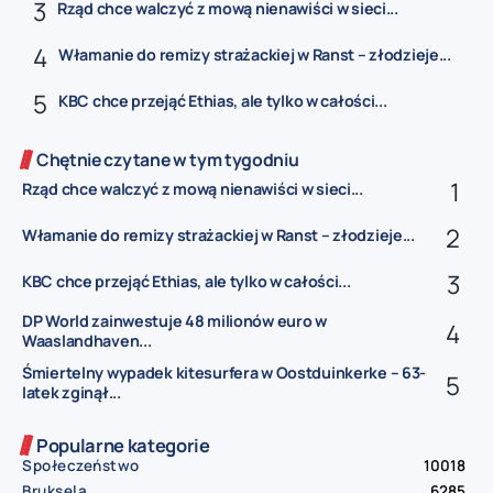
Rząd chce walczyć z mową nienawiści w sieci...
Włamanie do remizy strażackiej w Ranst – złodzieje...
KBC chce przejąć Ethias, ale tylko w całości...
Chętnie czytane w tym tygodniu
Rząd chce walczyć z mową nienawiści w sieci...
Włamanie do remizy strażackiej w Ranst – złodzieje...
KBC chce przejąć Ethias, ale tylko w całości...
DP World zainwestuje 48 milionów euro w
Waaslandhaven...
Śmiertelny wypadek kitesurfera w Oostduinkerke – 63-
latek zginął...
Popularne kategorie
Społeczeństwo
10018
Bruksela
6285