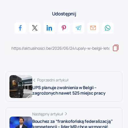
Udostępnij
Poprzedni artykuł
UPS planuje zwolnienia w Belgii –
zagrożonych nawet 525 miejsc pracy
Następny artykuł
Bouchez za “frankofońską federalizacją”
kompetencji – lider MR chce wzmocnić