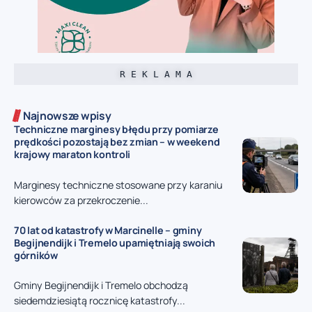
R E K L A M A
Najnowsze wpisy
Techniczne marginesy błędu przy pomiarze
prędkości pozostają bez zmian – w weekend
krajowy maraton kontroli
Marginesy techniczne stosowane przy karaniu
kierowców za przekroczenie...
70 lat od katastrofy w Marcinelle – gminy
Begijnendijk i Tremelo upamiętniają swoich
górników
Gminy Begijnendijk i Tremelo obchodzą
siedemdziesiątą rocznicę katastrofy...