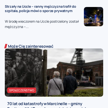
Strzały na Uccle – ranny mężczyzna trafił do
szpitala, policja mówi o sporze prywatnym
W środę wieczorem na Uccle postrzelony został
mężczyzna –...
Może Cię zainteresować
SPOŁECZEŃSTWO
70 lat od katastrofy w Marcinelle – gminy