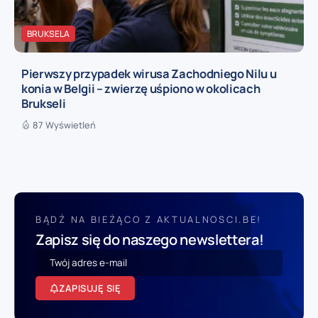
BRUKSELA
Pierwszy przypadek wirusa Zachodniego Nilu u
konia w Belgii – zwierzę uśpiono w okolicach
Brukseli
87 Wyświetleń
BĄDŹ NA BIEŻĄCO Z AKTUALNOSCI.BE!
Zapisz się do naszego newslettera!
ZAPISUJĘ SIĘ