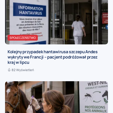
SPOŁECZEŃSTWO
Kolejny przypadek hantawirusa szczepu Andes
wykryty we Francji – pacjent podróżował przez
kraj w lipcu
82 Wyświetleń