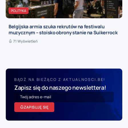
POLITYKA
Belgijska armia szuka rekrutów na festiwalu
muzycznym – stoisko obrony stanie na Suikerrock
71 Wyświetleń
BĄDŹ NA BIEŻĄCO Z AKTUALNOSCI.BE!
Zapisz się do naszego newslettera!
ZAPISUJĘ SIĘ