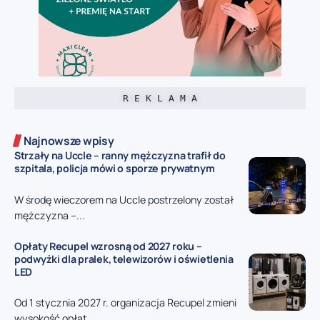
R E K L A M A
Najnowsze wpisy
Strzały na Uccle – ranny mężczyzna trafił do
szpitala, policja mówi o sporze prywatnym
W środę wieczorem na Uccle postrzelony został
mężczyzna –...
Opłaty Recupel wzrosną od 2027 roku –
podwyżki dla pralek, telewizorów i oświetlenia
LED
Od 1 stycznia 2027 r. organizacja Recupel zmieni
wysokość opłat...