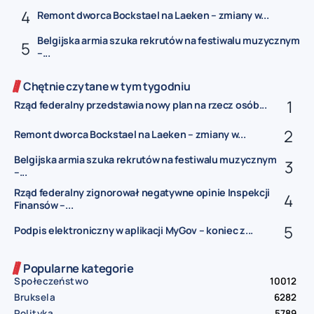
Remont dworca Bockstael na Laeken – zmiany w...
Belgijska armia szuka rekrutów na festiwalu muzycznym
–...
Chętnie czytane w tym tygodniu
Rząd federalny przedstawia nowy plan na rzecz osób...
Remont dworca Bockstael na Laeken – zmiany w...
Belgijska armia szuka rekrutów na festiwalu muzycznym
–...
Rząd federalny zignorował negatywne opinie Inspekcji
Finansów –...
Podpis elektroniczny w aplikacji MyGov – koniec z...
Popularne kategorie
Społeczeństwo
10012
Bruksela
6282
Polityka
5789