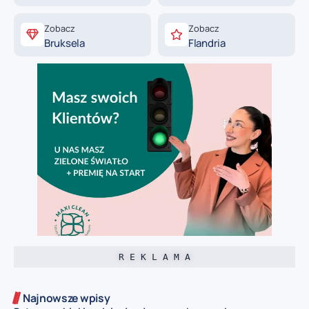
Zobacz
Zobacz
Bruksela
Flandria
R E K L A M A
Najnowsze wpisy