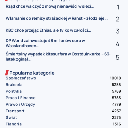
Rząd chce walczyć z mową nienawiści w sieci...
Włamanie do remizy strażackiej w Ranst – złodzieje...
KBC chce przejąć Ethias, ale tylko w całości...
DP World zainwestuje 48 milionów euro w
Waaslandhaven...
Śmiertelny wypadek kitesurfera w Oostduinkerke – 63-
latek zginął...
Popularne kategorie
Społeczeństwo
10018
Bruksela
6285
Polityka
5789
Praca i Finanse
5785
Prawo i Urzędy
4779
Transport
4257
Świat
2275
Flandria
1316