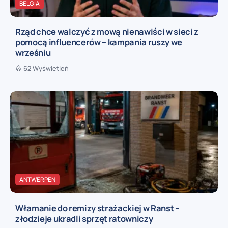
BELGIA
Rząd chce walczyć z mową nienawiści w sieci z
pomocą influencerów – kampania ruszy we
wrześniu
62 Wyświetleń
ANTWERPEN
Włamanie do remizy strażackiej w Ranst –
złodzieje ukradli sprzęt ratowniczy