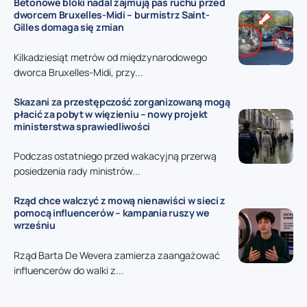
Betonowe bloki nadal zajmują pas ruchu przed
dworcem Bruxelles-Midi – burmistrz Saint-
Gilles domaga się zmian
Kilkadziesiąt metrów od międzynarodowego
dworca Bruxelles-Midi, przy...
Skazani za przestępczość zorganizowaną mogą
płacić za pobyt w więzieniu – nowy projekt
ministerstwa sprawiedliwości
Podczas ostatniego przed wakacyjną przerwą
posiedzenia rady ministrów...
Rząd chce walczyć z mową nienawiści w sieci z
pomocą influencerów – kampania ruszy we
wrześniu
Rząd Barta De Wevera zamierza zaangażować
influencerów do walki z...