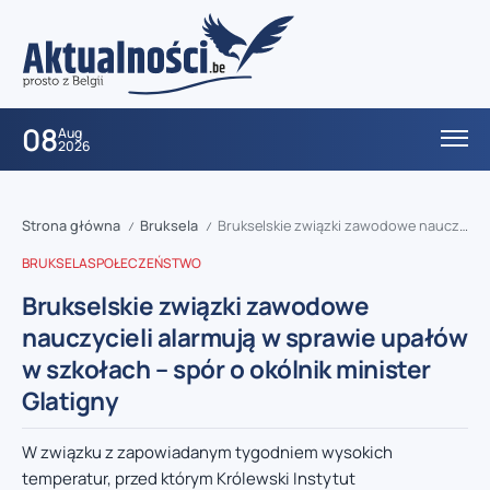
08
Aug
2026
Strona główna
Bruksela
Brukselskie związki zawodowe nauczycieli alarmują w sprawie upałów w szkołach – spór o okólnik minister Glatigny
/
/
BRUKSELA
SPOŁECZEŃSTWO
Brukselskie związki zawodowe
nauczycieli alarmują w sprawie upałów
w szkołach – spór o okólnik minister
Glatigny
W związku z zapowiadanym tygodniem wysokich
temperatur, przed którym Królewski Instytut